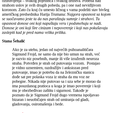
ozdravljenja – svakog pojedinca i svakog društva. Pobeda nad
strahom uslov je svih drugih pobeda, pa i one nad nevidljivom
koronom. Zato ću kraj ću umesto ličnog s vama podeliti stav bivšeg
američkog predsednika Harija Trumana:
Najgora opasnost sa kojom
se suočavamo jeste ta da nas paralizuju sumnje i strahovi. Tu
opasnost donose oni koji napuštaju veru i podsmehuju se nadi.
Donose je oni koji šire cinizam i nepoverenje i koji nas pokušavaju
zaslepiti kad je pred nama velika prilika.
Stana Šehalić
Ako je za utehu, jedan od najvećih psihoanalitičara
Sigmund Frojd, ne samo da nije bio umun na strah, već
je razvio niz posebnih, manje ili više izraženih neuroza
straha. Potvrđen je strah od putovanja vozom. Postajao
je vidno uznemiren, razdražljiv i anksiozan pred
putovanje, imao je potrebu da na železničku stanicu
dođe sat pre polaska voza iz straha da mu voz ne
pobegne. Nikada nije putovao sa i uza sebe je morao da
ima pouzdanog pratioca u koga je imao poverenje i koji
mu je obezbeđivao zaštitu i sigurnost. Takođe je
poznato da je Sigmund Frojd dugo vremena ispoljavao
bizaran i neuobičajen strah od umiranja od gladi,
gladovanja, osiromašenja i bede.