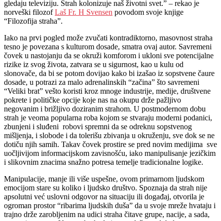
gledaju televiziju. Strah kolonizuje naš životni svet.” – rekao je
norveški filozof
Laš Fr. H Svensen
povodom svoje knjige
“Filozofija straha”.
Iako na prvi pogled može zvučati kontradiktorno, masovnost straha
tesno je povezana s kulturom dosade, smatra ovaj autor. Savremeni
čovek u nastojanju da se okruži komforom i ukloni sve potencijalne
rizike iz svog života, zatvara se u sigurnost, kao u kulu od
slonovače, da bi se potom dovijao kako bi izašao iz sopstvene čaure
dosade, u potrazi za malo adrenalinskih “začina” što savremeni
“Veliki brat” vešto koristi kroz mnoge industrije, medije, društvene
pokrete i političke opcije koje nas na okupu drže pažljivo
negovanim i brižljivo doziranim strahom. U postmodernom dobu
strah je veoma popularna roba kojom se stvaraju moderni podanici,
zbunjeni i sluđeni robovi spremni da se odreknu sopstvenog
mišljenja, i slobode i da tolerišu zbivanja u okruženju, sve dok se ne
dotiču njih samih. Takav čovek prostire se pred no­vim medijima sve
uoč­lji­vi­jom informacijskom za­vi­snošću, iako manipulisanje je­zič­kim
i sli­kov­nim zna­ci­ma snažno po­tre­sa teme­lje tra­di­ci­o­nal­ne lo­gi­ke.
Manipulacije, manje ili više uspešne, ovom primarnom ljudskom
emocijom stare su koliko i ljudsko društvo. Spoznaja da strah nije
apsolutni već uslovni odgovor na situaciju ili događaj, otvorila je
ogroman prostor “ribarima ljudskih duša” da u svoje mreže hvataju i
trajno drže zarobljenim na udici straha čitave grupe, nacije, a sada,