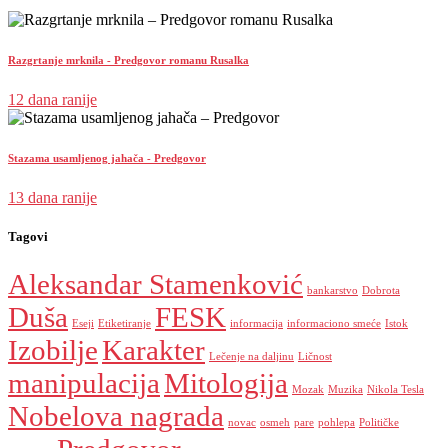
Razgrtanje mrknila - Predgovor romanu Rusalka
12 dana ranije
Stazama usamljenog jahača - Predgovor
13 dana ranije
Tagovi
Aleksandar Stamenković
bankarstvo
Dobrota
Duša
FESK
Eseji
Etiketiranje
informacija
informaciono smeće
Istok
Izobilje
Karakter
Lečenje na daljinu
Ličnost
manipulacija
Mitologija
Mozak
Muzika
Nikola Tesla
Nobelova nagrada
novac
osmeh
pare
pohlepa
Političke