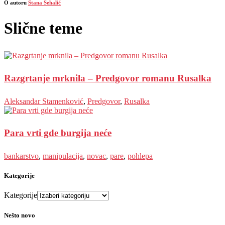
O autoru
Stana Šehalić
Slične teme
Razgrtanje mrknila – Predgovor romanu Rusalka
Aleksandar Stamenković
,
Predgovor
,
Rusalka
Para vrti gde burgija neće
bankarstvo
,
manipulacija
,
novac
,
pare
,
pohlepa
Kategorije
Kategorije
Nešto novo