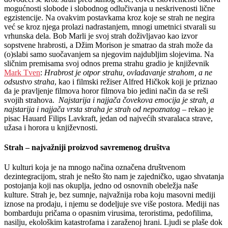
mogućnosti slobode i slobodnog odlučivanja u neskrivenosti lične
egzistencije. Na ovakvim postavkama kroz koje se strah ne negira
već se kroz njega prolazi nadrastanjem, mnogi umetnici stvarali su
vrhunska dela. Bob Marli je svoj strah doživljavao kao izvor
sopstvene hrabrosti, a Džim Morison je smatrao da strah može da
(o)slabi samo suočavanjem sa njegovim najdubljim slojevima. Na
sličnim premisama svoj odnos prema strahu gradio je književnik
Mark Tven
:
Hrabrost je otpor strahu, ovladavanje strahom, a ne
odsustvo straha
, kao i filmski režiser Alfred Hičkok koji je priznao
da je pravljenje filmova horor filmova bio jedini način da se reši
svojih strahova.
Najstarija i najjača čovekova emocija je strah, a
najstarija i najjača vrsta straha je strah od nepoznatog
– rekao je
pisac Hauard Filips Lavkraft, jedan od najvećih stvaralaca strave,
užasa i horora u književnosti.
Strah – najvažniji proizvod savremenog društva
U kulturi koja je na mnogo načina označena društvenom
dezintegracijom, strah je nešto što nam je zajedničko, ugao shvatanja
postojanja koji nas okuplja, jedno od osnovnih obeležja naše
kulture. Strah je, bez sumnje, najvažnija roba koju masovni mediji
iznose na prodaju, i njemu se dodeljuje sve više postora. Mediji nas
bombarduju pričama o opasnim virusima, teroristima, pedofilima,
nasilju, ekološkim katastrofama i zaraženoj hrani. Ljudi se plaše dok