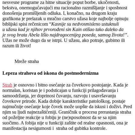
nesvesne programe za hitne situacije poput borbe, ukočenosti,
bekstva, onemogućavajući mu racionalno razmišljanje i sposbnost
donošenja promišljenih odluka. I, konačno, na drugom kraju
grafikona je prelazak u mračno carstvo užasa koje najbolje opisuju
biblijski spisi rečenicom “
Kasnije su nedvosmisleno ustuknuli
u užasu kad je njihov prvorođeni sin Kain otišao tako daleko da
je svog brata Abela lišio najdragocenijeg poseda, samog života!”
.
Užas ne može dugo da se istrpi. U užasu, ako potraje, gubimo ili
razum ili život!
Mreže straha
Lepeza strahova od iskona do postmodernizma
Strah
je osnovno i bitno osećanje za čovekovo postojanje. Kada je
normalan, koristan je i podsticajan u funkciji prilagođavanja i
samoodržanja, jer doprinosi čuvanju, razvoju i usavršavanju
čovekove prirode. Kada dobije karakteristike patološkog, postaje
najmučnije osećanje koje čovek može uopšte da iskusi i doživi. Pred
njim su ljudi najnezaštićeniji. Graničnik u procesu prerastanja straha
od poželjne reakcije u fobiju je (ne)sposobnost da se sa njim
suočimo. A fobija nije u funkciji zaštite od realne opasnosti, ona je
manifestacija nesigurnosti i straha od gubitka kontrole.