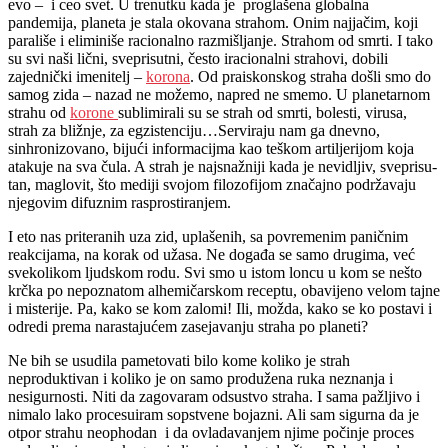
evo – i ceo svet. U trenutku kada je proglašena globalna
pandemija, planeta je stala okovana strahom. Onim najjačim, koji
parališe i eliminiše racionalno razmišljanje. Strahom od smrti. I tako
su svi naši lični, sveprisutni, često iracionalni strahovi, dobili
zajednički imenitelj –
korona
. Od praiskonskog straha došli smo do
samog zida – nazad ne možemo, napred ne smemo. U planetarnom
strahu od
korone
sublimirali su se strah od smrti, bolesti, virusa,
strah za bližnje, za egzistenciju…Serviraju nam ga dnevno,
sinhronizovano, bijući informacijma kao teškom artiljerijom koja
atakuje na sva čula. A strah je naj­sna­žni­ji ka­da je ne­vi­dljiv, sve­pri­su­
tan, ma­glo­vit, što me­di­ji svo­jom fi­lo­zo­fi­jom zna­čaj­no po­državaju
nje­go­vim di­fuznim ras­pro­sti­ra­njem.
I eto nas priteranih uza zid, uplašenih, sa povremenim paničnim
reakcijama, na korak od užasa. Ne događa se samo drugima, već
svekolikom ljudskom rodu. Svi smo u istom loncu u kom se nešto
krčka po nepoznatom alhemičarskom receptu, obavijeno velom tajne
i misterije. Pa, kako se kom zalomi! Ili, možda, kako se ko postavi i
odredi prema narastajućem zasejavanju straha po planeti?
Ne bih se usudila pametovati bilo kome koliko je strah
neproduktivan i koliko je on samo produžena ruka neznanja i
nesigurnosti. Niti da zagovaram odsustvo straha. I sama pažljivo i
nimalo lako procesuiram sopstvene bojazni. Ali sam sigurna da je
otpor strahu neophodan i da ovladavanjem njime počinje proces