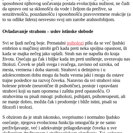
sposobnost njihovog uočavanja postala evolucijska nužnost, ne čudi
da upravo oni sa sklonošću da vode i željom da prežive, sa
senzitivnošću, pouzdanošću i sposobnošću pravovremene reakcije (a
to su odlike lidera) nesvesno svoj um zarobe arahnofobijom.
Ovladavanje strahom – uslov istinske slobode
Svi se ljudi nečeg boje. Prenatalni
psiholozi
pišu da se već ljudski
embrion u majčinoj utrobi grči kada preti neka spoljna opasnost, ili
kada se majka nečeg jako uplaši. Strah nas ne napušta do kraja
života. Osećaju ga čak i biljke kada im preti uništenje, uveravaju nas
fitolozi. Čovek se plaši svega i svačega, zavisno od uzroka, od
mesta, vremena i doba starosti. Strahovi u detinjstvu i u
adolescentnom dobu mogu da budu veoma jaki i mogu da ostave
trajne posledice na razvoj čoveka. Naravno da svi strahovi nisu
bolesne prirode (neurotične ili psihotične), postoje i opravdani
strahovi koji su nam opomena i zaštita pred opasnošću. O
strahovima su pisali mnogi: psiholozi, psihijatri, psihoterapeuti, ali
ne manje dobro, možda čak i prodornije i bliže istini, pisali su
filozofi i teolozi.
S obzirom da je strah iskonsko, sveprisutno i normalno ljudsko
osećanje, njegova evoluciona funkcija omogućila je ne samo
preživljavanje, već i adekvatnije prilagođavanje čoveka u sve