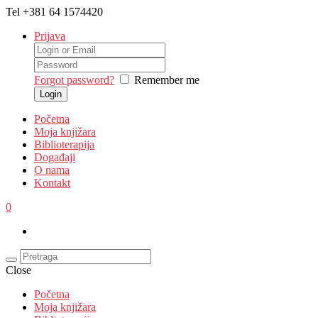
Tel
+381 64 1574420
Prijava
Forgot password?
Remember me
Početna
Moja knjižara
Biblioterapija
Događaji
O nama
Kontakt
0
Close
Početna
Moja knjižara