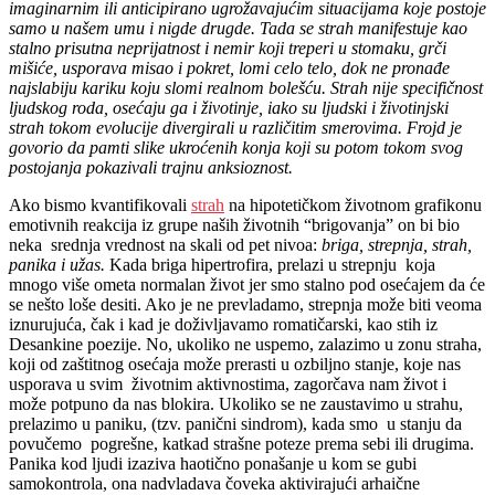
imaginarnim ili anticipirano ugrožavajućim situacijama koje postoje
samo u našem umu i nigde drugde. Tada se strah manifestuje kao
stalno prisutna neprijatnost i nemir koji treperi u stomaku, grči
mišiće, usporava misao i pokret, lomi celo telo, dok ne pronađe
najslabiju kariku koju slomi realnom bolešću. Strah nije specifičnost
ljudskog roda, osećaju ga i životinje, iako su ljudski i životinjski
strah tokom evolucije divergirali u različitim smerovima. Frojd je
govorio da pamti slike ukroćenih konja koji su potom tokom svog
postojanja pokazivali trajnu anksioznost.
Ako bismo kvantifikovali
strah
na hipotetičkom životnom grafikonu
emotivnih reakcija iz grupe naših životnih “brigovanja” on bi bio
neka srednja vrednost na skali od pet nivoa:
briga, strepnja, strah,
panika i užas.
Kada briga hipertrofira, prelazi u strepnju koja
mnogo više ometa normalan život jer smo stalno pod osećajem da će
se nešto loše desiti. Ako je ne prevladamo, strepnja može biti veoma
iznurujuća, čak i kad je doživljavamo romatičarski, kao stih iz
Desankine poezije. No, ukoliko ne uspemo, zalazimo u zonu straha,
koji od zaštitnog osećaja može prerasti u ozbiljno stanje, koje nas
usporava u svim životnim aktivnostima, zagorčava nam život i
može potpuno da nas blokira. Ukoliko se ne zaustavimo u strahu,
prelazimo u paniku, (tzv. panični sindrom), kada smo u stanju da
povučemo pogrešne, katkad strašne poteze prema sebi ili drugima.
Panika kod ljudi izaziva haotično ponašanje u kom se gubi
samokontrola, ona nadvladava čoveka aktivirajući arhaične