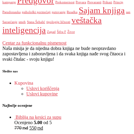
Predgovor
kampanje
Prekomernost
Prevara
Prevaranti
Prikazi
Princip
Sajam knjiga
Pseudonauka
psihološki pormećaji
putovanje
Rusalka
san
veštačka
Saosećanje
smeh
Stana Šehalić
tipologije ličnosti
inteligencija
Zapad
Šifra F
Život
Centar za funkcionalnu pismenost
Naša misija je da nijedna dobra knjiga ne bude neopravdano
zapostavljena i zaboravljena i da svaka knjiga nađe svog čitaoca i
svaki čitalac - svoju knjigu!
Sledite nas
Kupovina
Uslovi korišćenja
Uslovi kupovine
Najbolje ocenjene
Biblija na kesici za supu
Ocenjeno
5.00
od 5
770
rsd
550
rsd
EUR
:
5 €