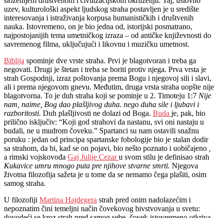
složenijem društvenom i civilizacijskom okruženju. Taj, uslovno
uzev, kulturološki aspekt ljudskog straha postavljen je u središte
interesovanja i istraživanja korpusa humanističkih i društvenih
nauka. Istovremeno, on je bio jedna od, istorijski posmatrano,
najpostojanijih tema umetničkog izraza – od antičke književnosti do
savremenog filma, uključujući i likovnu i muzičku umetnost.
Biblija
spominje dve vrste straha. Prvi je blagotvoran i treba ga
negovati. Drugi je štetan i treba se boriti protiv njega. Prva vrsta je
strah Gospodnji, izraz poštovanja prema Bogu i njegovoj sili i slavi,
ali i prema njegovom gnevu. Međutim, druga vrsta straha uopšte nije
blagotvorna. To je duh straha koji se pominje u 2. Timoteju 1:7
Nije
nam, naime, Bog dao plašljivog duha. nego duha sile i ljubavi i
razboritosti.
Duh plašljivosti ne dolazi od Boga.
Buda
je, pak, bio
prilično isključiv: “Koji god strahovi da nastanu, svi oni nastaju u
budali, ne u mudrom čoveku.” Spartanci su nam ostavili snažnu
poruku : jedan od principa spartanske fobologije bio je stalan dodir
sa strahom, da bi, kad se on pojavi, bio nešto poznato i uobičajeno
,
a rimski vojskovođa
Gaj Julije Cezar
u svom stilu je definisao strah
Kukavice umru mnogo puta pre njihove stvarne smrti.
Njegova
životna filozofija sažeta je u tome da se nemamo čega plašiti, osim
samog straha.
U filozofiji
Martina Hajdegera
strah pred onim nadolazećim i
nepoznatim čini temeljni način čovekovog bivstvovanja u svetu:
dovodeći se kroz strah pred samog sebe, čovek istovremeno otkriva