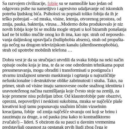
Sa razvojem civilizacije,
fobije
su se namnožile kao jedan od
odgovora psihe na nametljivo i agresivno udaljavanje od iskonskih
potreba ljudskog bića. Psiholozi su popisali toliko fobija da ih je
teško pobrojati – od mraka, visine, letenja, otvorenog prostora, od
zmija, pauka, bakterija, virusa…Moderno doba produkovalo je niz
novih fobija koje bi se možda mogle strpati u koš bizarnih ponašanja
kad ne bi toliko mučile onog ko ih ima, kao npr. strah od ne­po­se­do­
va­nja daljinskog upra­vlja­ča (bul­lip­ho­bia ab­sens), strah od pro­pu­šta­
nja ne­čeg na dru­gom te­le­vi­zij­skom ka­na­lu (alterdis­se­mop­ho­bia),
strah od upo­tre­be mo­bil­nih te­le­fo­na …
Dobra vest je da su stručnjaci utvrdili da svaka fobija na neki način
opisuje osobu koja je ima, te da se one određenim tehnikama poput
preusmeravanja, mogu obraditi i transformisati u postignuća i
stvarnu izražajnost umesto maskiranja i ogrtanja u najrazličitije
nefunkcionalne i destruktivne oblike zabrinutosti i straha. Tako, na
primer, strah od visine imaju samosvesne osobe snažnog identiteta i
uravnoteženog načina razmišljanja koje čvrsto stoje na zemlji, za
koje promene nisu poželjan izbor. Od klaustrofobije pate obazrivi,
oprezni, nepoverljivi i neskloni sukobima, mraka se najčešće plaše
kreativni koji tamu popunavaju snažnim ličnim vizuelnim
kreacijama, fobije od zmija najčešće stvaraju oni koji se brinu i
zauzimaju za druge, a od pauka (ma kako to kontradiktorno
zvučalo!) – lideri. S obzirom da su pauci u davnim vremenima
predstavljali opasnost za opstanak prvih ljudi zbog čega je