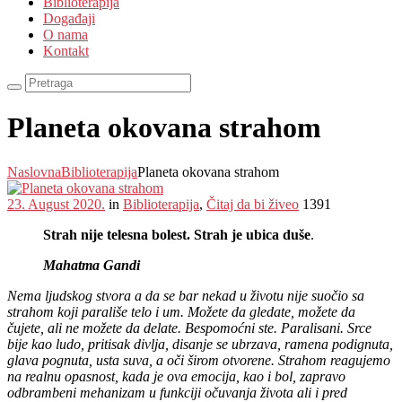
Biblioterapija
Događaji
O nama
Kontakt
Planeta okovana strahom
Naslovna
Biblioterapija
Planeta okovana strahom
23. August 2020.
in
Biblioterapija
,
Čitaj da bi živeo
1391
Strah nije telesna bolest. Strah je ubica duše
.
Mahatma Gandi
Nema ljudskog stvora a da se bar nekad u životu nije suočio sa
strahom koji parališe telo i um. Možete da gledate, možete da
čujete, ali ne možete da delate. Bespomoćni ste. Paralisani. Srce
bije kao ludo, pritisak divlja, disanje se ubrzava, ramena podignuta,
glava pognuta, usta suva, a oči širom otvorene. Strahom reagujemo
na realnu opasnost, kada je ova emocija, kao i bol, zapravo
odbrambeni mehanizam u funkciji očuvanja života ali i pred