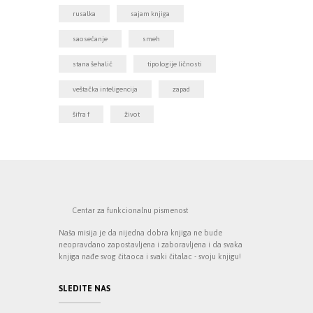
rusalka
sajam knjiga
saosećanje
smeh
stana šehalić
tipologije ličnosti
veštačka inteligencija
zapad
šifra f
život
Centar za funkcionalnu pismenost
Naša misija je da nijedna dobra knjiga ne bude
neopravdano zapostavljena i zaboravljena i da svaka
knjiga nađe svog čitaoca i svaki čitalac - svoju knjigu!
SLEDITE NAS