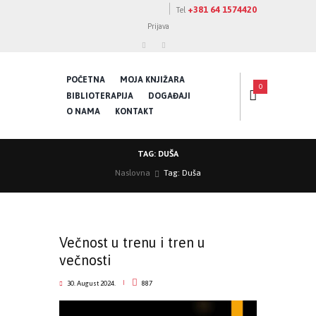
+381 64 1574420
Tel
Prijava
POČETNA
MOJA KNJIŽARA
0
BIBLIOTERAPIJA
DOGAĐAJI
O NAMA
KONTAKT
TAG: DUŠA
Naslovna
Tag: Duša
Večnost u trenu i tren u
večnosti
30. August 2024.
887