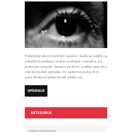
Prelaženje ulice može biti opasno i kada se nađeš na
pešačkom prelazu, makar postojao i semafor, a ti
poštovao propise. Opasno po život, uverila sam se u
više evropakih zemalja. Do sada me je dva ili tri
puta doslovce jedan korak odelio od...
OPŠIRNIJE
KATEGORIJE
Kategorije