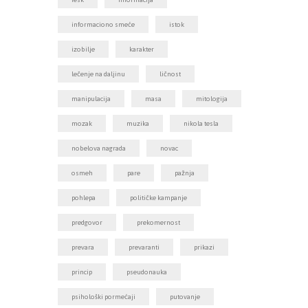
informaciono smeće
istok
izobilje
karakter
lečenje na daljinu
ličnost
manipulacija
masa
mitologija
mozak
muzika
nikola tesla
nobelova nagrada
novac
osmeh
pare
pažnja
pohlepa
političke kampanje
predgovor
prekomernost
prevara
prevaranti
prikazi
princip
pseudonauka
psihološki pormećaji
putovanje