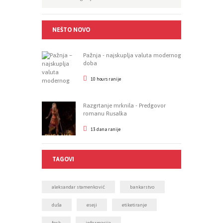
NEŠTO NOVO
Pažnja - najskuplja valuta modernog
doba
10 hours ranije
Razgrtanje mrknila - Predgovor
romanu Rusalka
13 dana ranije
TAGOVI
aleksandar stamenković
bankarstvo
duša
eseji
etiketiranje
fesk
informacija