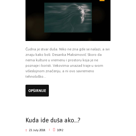
Čudna je stvar duša. Niko ne zna gde se nalazi, a svi
znaju kako boli. Desanka Maksimović Skoro da
nema kulture u vremenu i prostoru koja je ne
poznaje i koristi. Vekovima unazad traje u svom
višeslojnom značenju, a ni ovo savremeno
tehnološko...
OPŠIRNIJE
Kuda ide duša ako…?
23. July 2018.
1092