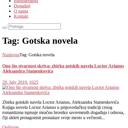
Biblioterapija
Događaji
O nama
Kontakt
Tag: Gotska novela
Naslovna
Tag: Gotska novela
Ono što stvarnost skriva: zbirka gotskih navela Loctor Arianus
Aleksandra Stamenkovića
29. July 2019.
1025
Zbirka gotskih navela Loctor Arianus, Aleksandra Stamenkovića
Knjiga novela Loctor Arianus u pripovedačkoj tradiciji crnog
romantizma ispisuje mračnu hroniku savremenih događaja i odnosa,
čiji ukleti protagonisti pronalaze svoje mesto u večnosti...
Opširnije