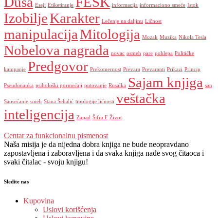
Duša
FESK
Eseji
Etiketiranje
informacija
informaciono smeće
Istok
Izobilje
Karakter
Lečenje na daljinu
Ličnost
manipulacija
Mitologija
Mozak
Muzika
Nikola Tesla
Nobelova nagrada
novac
osmeh
pare
pohlepa
Političke
Predgovor
kampanje
Prekomernost
Prevara
Prevaranti
Prikazi
Princip
Sajam knjiga
Pseudonauka
psihološki pormećaji
putovanje
Rusalka
san
veštačka
Saosećanje
smeh
Stana Šehalić
tipologije ličnosti
inteligencija
Zapad
Šifra F
Život
Centar za funkcionalnu pismenost
Naša misija je da nijedna dobra knjiga ne bude neopravdano
zapostavljena i zaboravljena i da svaka knjiga nađe svog čitaoca i
svaki čitalac - svoju knjigu!
Sledite nas
Kupovina
Uslovi korišćenja