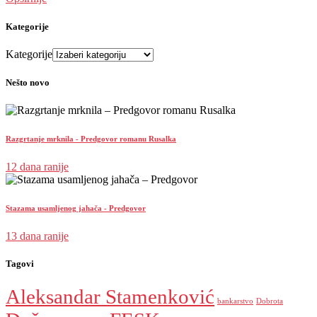
Kategorije
Kategorije
Nešto novo
Razgrtanje mrknila - Predgovor romanu Rusalka
12 dana ranije
Stazama usamljenog jahača - Predgovor
13 dana ranije
Tagovi
Aleksandar Stamenković
bankarstvo
Dobrota