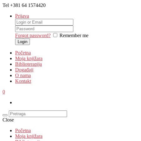
Tel
+381 64 1574420
Prijava
Forgot password?
Remember me
Početna
Moja knjižara
Biblioterapija
Događaji
O nama
Kontakt
0
Close
Početna
Moja knjižara