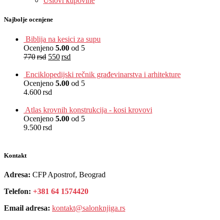
Uslovi kupovine
Najbolje ocenjene
Biblija na kesici za supu
Ocenjeno
5.00
od 5
770
rsd
550
rsd
EUR
:
5 €
Enciklopedijski rečnik građevinarstva i arhitekture
Ocenjeno
5.00
od 5
4.600
rsd
EUR
:
39 €
Atlas krovnih konstrukcija - kosi krovovi
Ocenjeno
5.00
od 5
9.500
rsd
EUR
:
80 €
Kontakt
Adresa:
CFP Apostrof, Beograd
Telefon:
+381 64 1574420
Email adresa:
kontakt@salonknjiga.rs