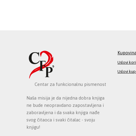
Kupovin
Uslovi kor
Uslovi ku
Centar za funkcionalnu pismenost
Naša misija je da nijedna dobra knjiga
ne bude neopravdano zapostavljena i
zaboravljena i da svaka knjiga nađe
svog čitaoca i svaki čitalac - svoju
knjigu!