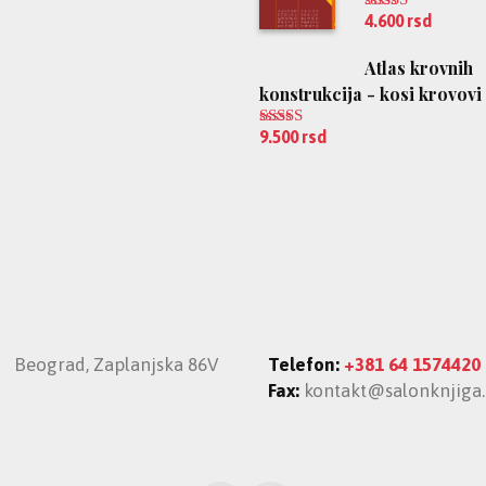
4.600
rsd
Ocenjeno
5.00
od 5
Atlas krovnih
konstrukcija - kosi krovovi
9.500
rsd
Ocenjeno
5.00
od 5
Beograd, Zaplanjska 86V
Telefon:
+381 64 1574420
Fax:
kontakt@salonknjiga.