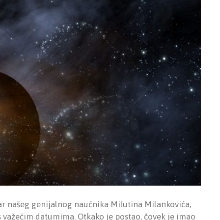
ar našeg genijalnog naučnika Milutina Milankovića,
 važećim datumima. Otkako je postao, čovek je imao