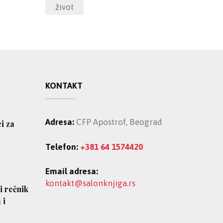
život
KONTAKT
Adresa:
CFP Apostrof, Beograd
ci za
Telefon:
+381 64 1574420
Email adresa:
kontakt@salonknjiga.rs
i rečnik
 i