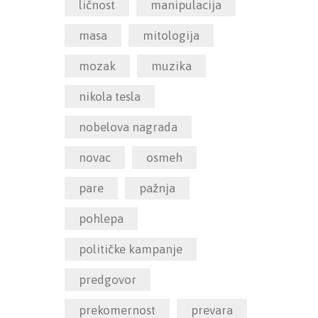
ličnost
manipulacija
masa
mitologija
mozak
muzika
nikola tesla
nobelova nagrada
novac
osmeh
pare
pažnja
pohlepa
političke kampanje
predgovor
prekomernost
prevara