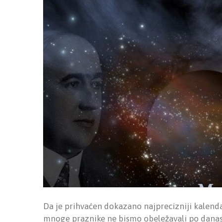
Da je prihvaćen dokazano najprecizniji kalend
mnoge praznike ne bismo obeležavali po danas