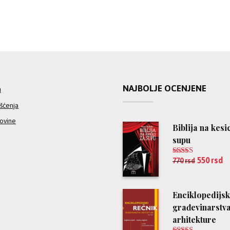
NAJBOLJE OCENJENE
a
išćenja
povine
Biblija na kesi
supu
550
rsd
770
rsd
Ocenjeno
5.00
od 5
Enciklopedijsk
građevinarstva
arhitekture