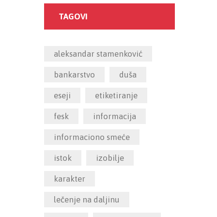
TAGOVI
aleksandar stamenković
bankarstvo
duša
eseji
etiketiranje
fesk
informacija
informaciono smeće
istok
izobilje
karakter
lečenje na daljinu