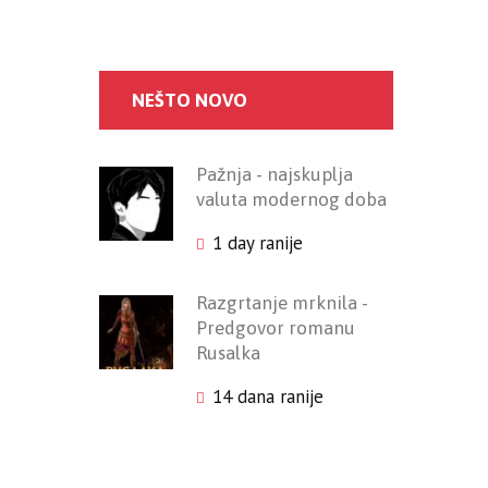
NEŠTO NOVO
Pažnja - najskuplja
valuta modernog doba
1 day ranije
Razgrtanje mrknila -
Predgovor romanu
Rusalka
14 dana ranije