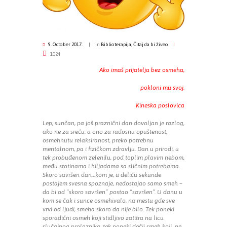
9. October 2017.
in
Biblioterapija
,
Čitaj da bi živeo
1024
Ako imaš prijatelja bez osmeha,
pokloni mu svoj.
Kineska poslovica
Lep, sunčan, pa još praznični dan dovoljan je razlog,
ako ne za sreću, a ono za radosnu opuštenost,
osmehnutu relaksiranost, preko potrebnu
mentalnom, pa i fizičkom zdravlju. Dan u prirodi, u
tek probuđenom zelenilu, pod toplim plavim nebom,
među stotinama i hiljadama sa sličnim potrebama.
Skoro savršen dan…kom je, u deliću sekunde
postajem svesna spoznaje, nedostajao samo smeh –
da bi od “skoro savršen” postao “savršen”. U danu u
kom se čak i sunce osmehivalo, na mestu gde sve
vrvi od ljudi, smeha skoro da nije bilo. Tek poneki
sporadični osmeh koji stidljivo zatitra na licu
slučajnog prolaznika, tek poneki dečji smeh koji ne