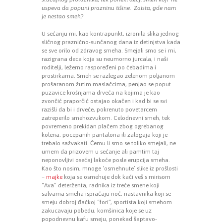
uspeva da popuni prazninu tišine. Zaista, gde nam
je nestao smeh?
U sećanju mi, kao kontrapunkt, izronila slika jednog
sličnog praznično-sunčanog dana iz detinjstva kada
se sve orilo od zdravog smeha. Smejali smo se i mi,
razigrana deca koja su neumorno jurcala, i naši
roditelji, ležerno raspoređeni po ćebadima i
prostirkama. Smeh se razlegao zelenom poljanom
prošaranom žutim maslačcima, penjao se poput
puzavice krošnjama drveća na kojima je kao
zvončić praporčić ostajao okačen i kad bi se svi
razišli da bi i drveće, pokrenuto povetarcem
zatreperilo smehozvukom. Celodnevni smeh, tek
povremeno prekidan plačem zbog ogrebanog
kolena, pocepanih pantalona ili zalogaja koji je
trebalo sažvakati. Čemu li smo se toliko smejali, ne
umem da prizovem u sećanje ali pamtim taj
neponovljivi osećaj lakoće posle erupcija smeha.
Kao što nosim, mnoge ‘osmehnute’ slike iz prošlosti
–
majke
koja se osmehuje dok kači veš s mirisom
“Ava” deterženta, radnika iz treće smene koji
salvama smeha ispraćaju noć, nastavnika koji se
smeju dobroj đačkoj “fori”, sportista koji smehom
zakucavaju pobedu, komšinica koje se uz
popodnevnu kafu smeju, ponekad šaptavo-