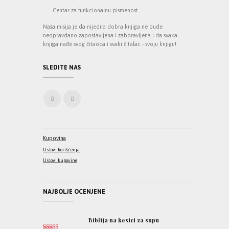
Centar za funkcionalnu pismenost
Naša misija je da nijedna dobra knjiga ne bude
neopravdano zapostavljena i zaboravljena i da svaka
knjiga nađe svog čitaoca i svaki čitalac - svoju knjigu!
SLEDITE NAS
Kupovina
Uslovi korišćenja
Uslovi kupovine
NAJBOLJE OCENJENE
Biblija na kesici za supu