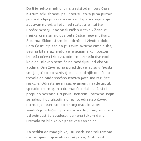
Da li je nešto smešno ili ne, zavisi od mnogo čega.
Kulturološki obrasci, pol, navike… tako je na primer
jedna studija pokazala kako su Japanci najmanje
zabavan narod, a jedan od razloga je i taj što
uopšte nemaju nacionalističkih viceva!? Žene se
muškarcima smeju dva puta češće nego muškarci
ženama. Sklonost smehu određuje i životno doba.
Bora Ćosić je pisao da je u svim aktivnostima duha,
veoma bitan jaz među generacijama koji postoji
između očeva i sinova, odnosno između dve epohe
koje on uslovno razmiče na razdaljinu od oko 50
godina. One žive jedna pored druge, ali su u “poslu
smejanja” toliko razdvojene da kod njih ono što bi
trebalo da bude smešno izaziva potpuno različite
reakcije. Odrastanjem i sazrevanjem, negde usput,
sposobnost smejanja dramatično slabi, a često i
potpuno nestane. Od prvih “bebećih” osmeha kojih
se nakupi i do tristotine dnevno, odrastao čovek
najmanje desetostruko smanji ovu aktivnost,
svodeći je, sebično i prema sebi i drugima, na dozu
od petnaest do dvadeset osmeha tokom dana.
Premalo za bilo kakve pozitivne posledice.
Za razliku od mnogih koji su smeh smatrali temom
nedostojnom njihovih razmišljanja, Dostojevski,