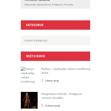
Aleksandar Stamenković
,
Predgovor
,
Rusalka
KATEGORIJE
Kategorije
NEŠTO NOVO
Pažnja - najskuplja valuta modernog
doba
2 dana ranije
Razgrtanje mrknila - Predgovor
romanu Rusalka
15 dana ranije