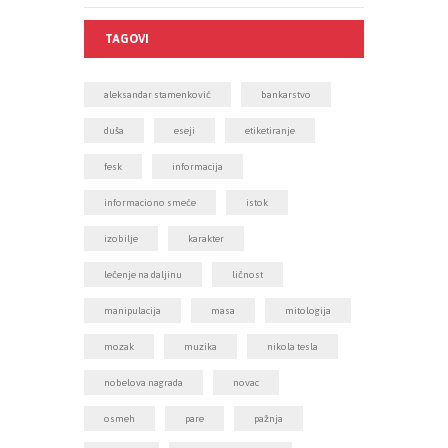
TAGOVI
aleksandar stamenković
bankarstvo
duša
eseji
etiketiranje
fesk
informacija
informaciono smeće
istok
izobilje
karakter
lečenje na daljinu
ličnost
manipulacija
masa
mitologija
mozak
muzika
nikola tesla
nobelova nagrada
novac
osmeh
pare
pažnja