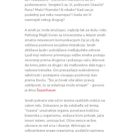
podsmevamo. Smejete li se, Vi, poštovani čitaoče?
Puno? Malo? Premalo? Ili nikako? Kad vas je
poslednji put neko nasmejao? I kada ste Vi
nasmejali nekog drugog?
A smeh je, tvrde stručnjaci, najbolji lek za dušu i telo.
Psiholog Majkl Ovren sa Univerziteta u Atlanti smeh
smatra nesvesnom komunikacijom čiji je cilj da
održava pozitivne socijalne interakcije. Smeh
zbližava ljude i poboljšava međuljudske odnose.
Ljudi koji redovno primenjuju vežbe smeha postaju
otvoreniji prema drugima i pokazuju veću sklonost
da brinu jedni za druge i da međusobno dele tugu i
radosne trenutke. Oni prevazilaze svakodnevne
sebičnosti i postepeno usvajaju pozitivniji stav
prema životu. “Što je čovek više sklon pravoj
ozbiljnosti, to se srdačnije može smejati” – govorio
je Artur
Šopenhauer
.
Smeh pokreće više od tri stotine različitih mišića na
celom telu. Dokazano je da oslobađa od stresa,
“masira” unutrašnje organe, povećava količinu
kiseonika u organizmu, snižava krvni pritisak, jača
imuni sistem, umiruje bol. Očne zenice se šire,
ubrzava se rad srca i disanje. Aktiviraju se
odbrambene snage organizma, podstiče razmena