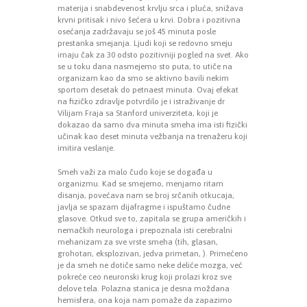
materija i snabdevenost krvlju srca i pluća, snižava
krvni pritisak i nivo šećera u krvi. Dobra i pozitivna
osećanja zadržavaju se još 45 minuta posle
prestanka smejanja. Ljudi koji se redovno smeju
imaju čak za 30 odsto pozitivniji pogled na svet. Ako
se u toku dana nasmejemo sto puta, to utiče na
organizam kao da smo se aktivno bavili nekim
sportom desetak do petnaest minuta. Ovaj efekat
na fizičko zdravlje potvrdilo je i istraživanje dr
Vilijam Fraja sa Stanford univerziteta, koji je
dokazao da samo dva minuta smeha ima isti fizički
učinak kao deset minuta vežbanja na trenažeru koji
imitira veslanje.
Smeh važi za malo čudo koje se događa u
organizmu. Kad se smejemo, menjamo ritam
disanja, povećava nam se broj srčanih otkucaja,
javlja se spazam dijafragme i ispuštamo čudne
glasove. Otkud sve to, zapitala se grupa američkih i
nemačkih neurologa i prepoznala isti cerebralni
mehanizam za sve vrste smeha (tih, glasan,
grohotan, eksplozivan, jedva primetan, ). Primećeno
je da smeh ne dotiče samo neke deliće mozga, već
pokreće ceo neuronski krug koji prolazi kroz sve
delove tela. Polazna stanica je desna moždana
hemisfera, ona koja nam pomaže da zapazimo