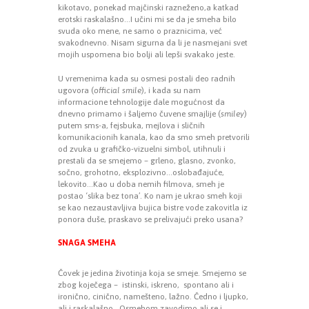
kikotavo, ponekad majčinski razneženo,a katkad
erotski raskalašno…I učini mi se da je smeha bilo
svuda oko mene, ne samo o praznicima, već
svakodnevno. Nisam sigurna da li je nasmejani svet
mojih uspomena bio bolji ali lepši svakako jeste.
U vremenima kada su osmesi postali deo radnih
ugovora (
official smile
), i kada su nam
informacione tehnologije dale mogućnost da
dnevno primamo i šaljemo čuvene smajlije (
smiley
)
putem sms-a, fejsbuka, mejlova i sličnih
komunikacionih kanala, kao da smo smeh pretvorili
od zvuka u grafičko-vizuelni simbol, utihnuli i
prestali da se smejemo – grleno, glasno, zvonko,
sočno, grohotno, eksplozivno…oslobađajuće,
lekovito…Kao u doba nemih filmova, smeh je
postao ‘slika bez tona’. Ko nam je ukrao smeh koji
se kao nezaustavljiva bujica bistre vode zakovitla iz
ponora duše, praskavo se prelivajući preko usana?
SNAGA SMEHA
Čovek je jedina životinja koja se smeje. Smejemo se
zbog koječega – istinski, iskreno, spontano ali i
ironično, cinično, namešteno, lažno. Čedno i ljupko,
ali i raskalašno. Osmehom zavodimo ali se i