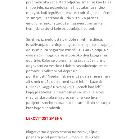
predmete oko sebe. Kad odjekne, smeh se kao talas
širi po telu, uz posredovanje hipotalamusa (deo
mozga), koji reguliše intenzitet i određuje da li ćemo
se smejati uzdržano ili – do suza. Za prenos
emotivne reakcije zaduženi su neurotransmiteri,
hemijski sastojci koje oslobađaju neuroni.
Smeh je, između ostalog, dobra i jeftina dijeta.
Istraživanja potvrđuju da glasno smejanje u trajanju
od 15 minuta sagoreva između 10 i 40 kalorija. Na
ovaj način mogu da se istope oko dva kilograma
godišnje. Kako se u organizmu tada luče hormoni
odgovorni za veselost i dobro raspoloženje, smeh
pomaže u odbrani od depresije i
potištenosti.”Nijedan lek ne može da zameni smeh
ali smeh može da zameni svaki lek “ – kaže dr
Dušanka Gojgić.u svojoj knjizi „Smeh kao lek“ u
kojoj je zabeležila najsmešnija iskustva iz svoje
medicinske prakse, kad su se i ona kao lekar, i
pacijenti, smehom branili od dramatičnih situacija
kroz koje su prolazili.
LEKOVITOST SMEHA
Blagotvorno dejstvo smeha na zdravlje ljudi
poznato je od pamtiveka. Smeh je lek – kaže