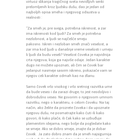
virtuoz slikanja tragičnog sveta nevidljivh senki
prelomljenih kroz ljudsku dušu, dao je jedan od
najboljih opisa smeha i njegovog odsustva u
realnosti :
“Za smeh je, pre svega, potrebna iskrenost, a zar
ima iskrenosti kod ljudi? Za smeh je potrebna
nezlobnost, a ljudi se najčešće smeju
pakosno. Iskren i nezloban smeh znači veselost, a
zar ima kod ljudi u današnje vreme veselosti i umeju
li ljudi da budu veseli? Veselost čoveka je najvidnija
crta njegova, koja ga najviše odaje. Jedan karakter
dugo ne možete upoznati, ali čim se čovek bar
jedanput nasmeje sasvim iskreno, pokazaće vam se
njegov celi karakter odmah kao na dlanu.
Samo čovek vrlo visokog i vrlo sretnog razvitka ume
da bude veseo i da zarazi druge, to jest neodoljivo i
dobrodušno veseo. Ne govorim o njegovom umnom
razvitku, nego o karakteru, o celom čoveku. Na taj
način, ako želite da prozrete čoveka i da upoznate
njegovu dušu, ne posmatrajte kako ćuti ili kako
govori, ili kako plače, ili čak kako se uzbuđuje
plemenitim idejama, nego bolje da pogledate kako
se smeje. Ako se dobro smeje, znajte da je dobar
čovek. Ja zato dobro znam da je smeh najsigurnija