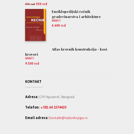
Ocenjeno
550
rsd
770
rsd
5.00
od 5
Enciklopedijski rečnik
građevinarstva i arhitekture
Ocenjeno
4.600
rsd
5.00
od 5
Atlas krovnih konstrukcija - kosi
krovovi
Ocenjeno
9.500
rsd
5.00
od 5
KONTAKT
Adresa:
CFP Apostrof, Beograd
Telefon:
+381 64 1574420
Email adresa:
kontakt@salonknjiga.rs