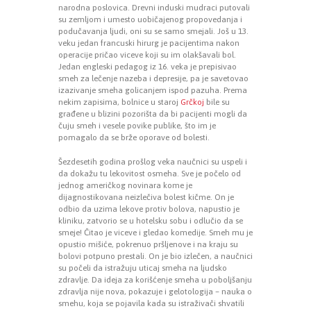
narodna poslovica. Drevni induski mudraci putovali
su zemljom i umesto uobičajenog propovedanja i
podučavanja ljudi, oni su se samo smejali. Još u 13.
veku jedan francuski hirurg je pacijentima nakon
operacije pričao viceve koji su im olakšavali bol.
Jedan engleski pedagog iz 16. veka je prepisivao
smeh za lečenje nazeba i depresije, pa je savetovao
izazivanje smeha golicanjem ispod pazuha. Prema
nekim zapisima, bolnice u staroj
Grčkoj
bile su
građene u blizini pozorišta da bi pacijenti mogli da
čuju smeh i vesele povike publike, što im je
pomagalo da se brže oporave od bolesti.
Šezdesetih godina prošlog veka naučnici su uspeli i
da dokažu tu lekovitost osmeha. Sve je počelo od
jednog američkog novinara kome je
dijagnostikovana neizlečiva bolest kičme. On je
odbio da uzima lekove protiv bolova, napustio je
kliniku, zatvorio se u hotelsku sobu i odlučio da se
smeje! Čitao je viceve i gledao komedije. Smeh mu je
opustio mišiće, pokrenuo pršljenove i na kraju su
bolovi potpuno prestali. On je bio izlečen, a naučnici
su počeli da istražuju uticaj smeha na ljudsko
zdravlje. Da ideja za korišćenje smeha u poboljšanju
zdravlja nije nova, pokazuje i gelotologija – nauka o
smehu, koja se pojavila kada su istraživači shvatili