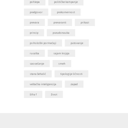
pohlepa
političke kampanje
predgovor
prekomernost
prevara
prevaranti
prikazi
princip
pseudonauka
psihološki pormećaji
putovanje
rusalka
sajam knjiga
saosećanje
smeh
stana šehalić
tipologije ličnosti
veštačka inteligencija
zapad
šifra f
život