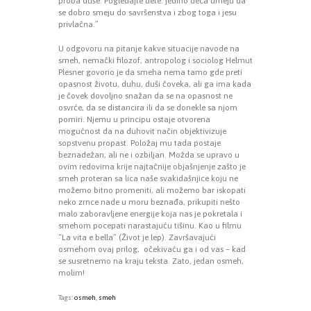
proba duše. Pogledajte dete: jedino deca umeju da
se dobro smeju do savršenstva i zbog toga i jesu
privlačna.”
U odgovoru na pitanje kakve situacije navode na
smeh, nemački filozof, antropolog i sociolog Helmut
Plesner govorio je da smeha nema tamo gde preti
opasnost životu, duhu, duši čoveka, ali ga ima kada
je čovek dovoljno snažan da se na opasnost ne
osvrće, da se distancira ili da se donekle sa njom
pomiri. Njemu u principu ostaje otvorena
mogućnost da na duhovit način objektivizuje
sopstvenu propast. Položaj mu tada postaje
beznadežan, ali ne i ozbiljan. Možda se upravo u
ovim redovima krije najtačnije objašnjenje zašto je
smeh proteran sa lica naše svakidašnjice koju ne
možemo bitno promeniti, ali možemo bar iskopati
neko zrnce nade u moru beznađa, prikupiti nešto
malo zaboravljene energije koja nas je pokretala i
smehom pocepati narastajuću tišinu. Kao u filmu
“La vita e bella” (Život je lep). Završavajući
osmehom ovaj prilog, očekivaću ga i od vas – kad
se susretnemo na kraju teksta. Zato, jedan osmeh,
molim!
Tags:
osmeh
,
smeh