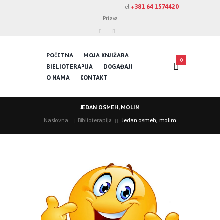
+381 64 1574420
Tel
Prijava
POČETNA
MOJA KNJIŽARA
0
BIBLIOTERAPIJA
DOGAĐAJI
O NAMA
KONTAKT
JEDAN OSMEH, MOLIM
Naslovna
Biblioterapija
Jedan osmeh, molim