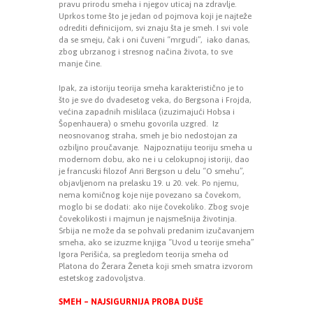
pravu prirodu smeha i njegov uticaj na zdravlje.
Uprkos tome što je jedan od pojmova koji je najteže
odrediti definicijom, svi znaju šta je smeh. I svi vole
da se smeju, čak i oni čuveni “mrgudi”, iako danas,
zbog ubrzanog i stresnog načina života, to sve
manje čine.
Ipak, za istoriju teorija smeha karakteristično je to
što je sve do dvadesetog veka, do Bergsona i Frojda,
većina zapadnih mislilaca (izuzimajući Hobsa i
Šopenhauera) o smehu govorila uzgred. Iz
neosnovanog straha, smeh je bio nedostojan za
ozbiljno proučavanje. Najpoznatiju teoriju smeha u
modernom dobu, ako ne i u celokupnoj istoriji, dao
je francuski filozof Anri Bergson u delu “O smehu”,
objavljenom na prelasku 19. u 20. vek. Po njemu,
nema komičnog koje nije povezano sa čovekom,
moglo bi se dodati: ako nije čovekoliko. Zbog svoje
čovekolikosti i majmun je najsmešnija životinja.
Srbija ne može da se pohvali predanim izučavanjem
smeha, ako se izuzme knjiga “Uvod u teorije smeha”
Igora Perišića, sa pregledom teorija smeha od
Platona do Žerara Ženeta koji smeh smatra izvorom
estetskog zadovoljstva.
SMEH
– NAJSIGURNIJA PROBA DUŠE