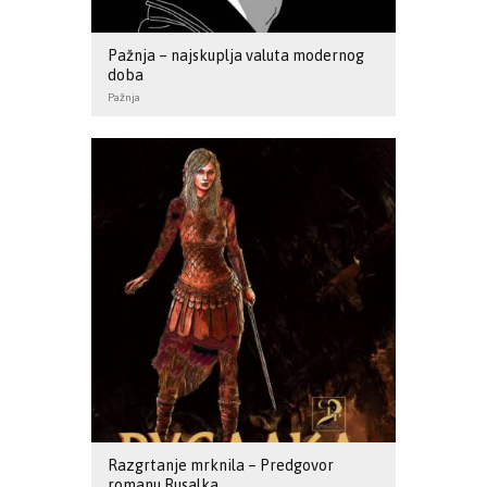
Pažnja – najskuplja valuta modernog
doba
Pažnja
Razgrtanje mrknila – Predgovor
romanu Rusalka