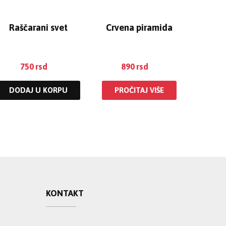
Raščarani svet
Crvena piramida
750
rsd
890
rsd
DODAJ U KORPU
PROČITAJ VIŠE
KONTAKT