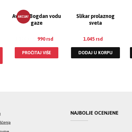
Avram, Bogdan vodu
Slikar prolaznog
AKCIJA!
gaze
sveta
1.100
rsd
990
rsd
1.045
rsd
PROČITAJ VIŠE
DODAJ U KORPU
NAJBOLJE OCENJENE
a
išćenja
povine