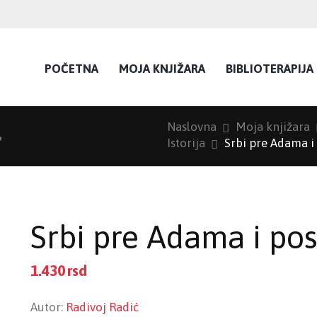
POČETNA
MOJA KNJIŽARA
BIBLIOTERAPIJA
Naslovna
Moja knjižara
?
Istorija
Srbi pre Adama i
Srbi pre Adama i pos
1.430
rsd
Autor:
Radivoj Radić