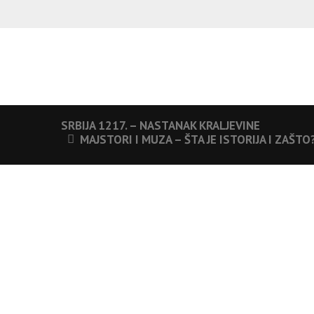
SRBIJA 1217. – NASTANAK KRALJEVINE
MAJSTORI I MUZA – ŠTA JE ISTORIJA I ZAŠTO