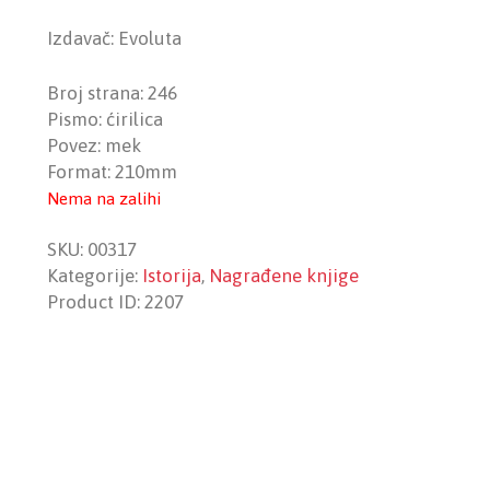
Izdavač: Evoluta
Broj strana: 246
Pismo: ćirilica
Povez: mek
Format: 210mm
Nema na zalihi
SKU:
00317
Kategorije:
Istorija
,
Nagrađene knjige
Product ID:
2207