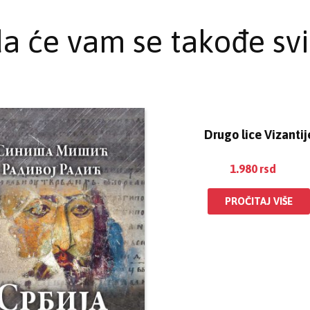
a će vam se takođe svi
Drugo lice Vizantij
1.980
rsd
PROČITAJ VIŠE