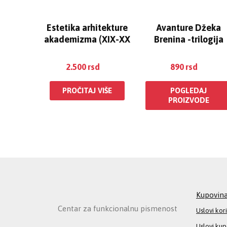
Estetika arhitekture
Avanture Džeka
akademizma (XIX-XX
Brenina -trilogija
vek)
2.500
rsd
890
rsd
PROČITAJ VIŠE
POGLEDAJ
PROIZVODE
Kupovin
Centar za funkcionalnu pismenost
Uslovi kor
Uslovi ku