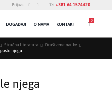
+381 64 1574420
Prijava
Tel
0
DOGAĐAJI
O NAMA
KONTAKT
Stručna literatura
Društvene nauke
 posle njega
le njega