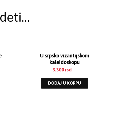
deti…
e
U srpsko vizantijskom
kaleidoskopu
3.300
rsd
DODAJ U KORPU