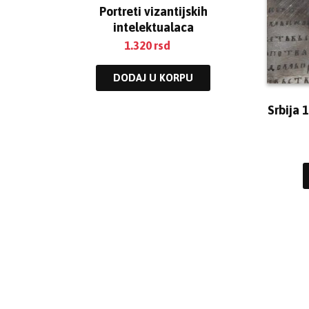
Portreti vizantijskih
intelektualaca
1.320
rsd
DODAJ U KORPU
Srbija 