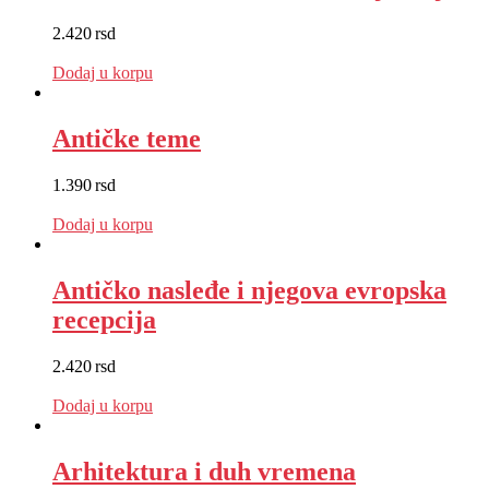
2.420
rsd
EUR
:
20 €
Dodaj u korpu
Antičke teme
1.390
rsd
EUR
:
12 €
Dodaj u korpu
Antičko nasleđe i njegova evropska
recepcija
2.420
rsd
EUR
:
20 €
Dodaj u korpu
Arhitektura i duh vremena