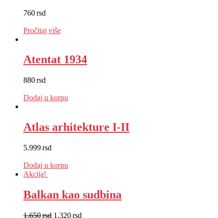
760
rsd
EUR
:
6 €
Pročitaj više
Atentat 1934
880
rsd
EUR
:
7 €
Dodaj u korpu
Atlas arhitekture I-II
5.999
rsd
EUR
:
51 €
Dodaj u korpu
Akcija!
Balkan kao sudbina
1.650
rsd
1.320
rsd