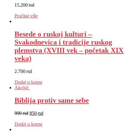
15.200
rsd
EUR
:
128 €
Pročitaj više
Besede o ruskoj kulturi –
Svakodnevica i tradicije ruskog
plemstva (XVIII vek – početak XIX
veka)
2.700
rsd
EUR
:
23 €
Dodaj u korpu
Akcija!
Biblija protiv same sebe
990
rsd
850
rsd
EUR
:
7 €
Dodaj u korpu