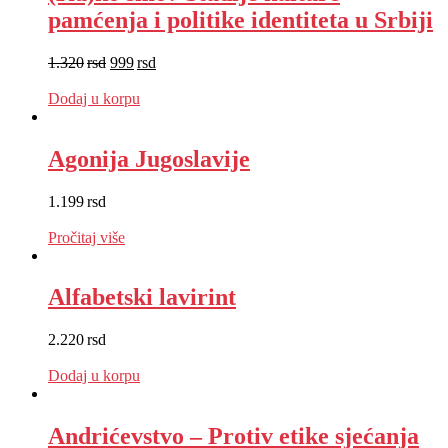
pamćenja i politike identiteta u Srbiji
1.320
rsd
999
rsd
EUR
:
8 €
Dodaj u korpu
Agonija Jugoslavije
1.199
rsd
EUR
:
10 €
Pročitaj više
Alfabetski lavirint
2.220
rsd
EUR
:
19 €
Dodaj u korpu
Andrićevstvo – Protiv etike sjećanja