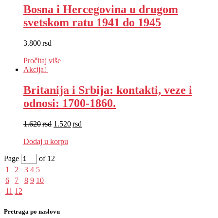
Bosna i Hercegovina u drugom
svetskom ratu 1941 do 1945
3.800
rsd
EUR
:
32 €
Pročitaj više
Akcija!
Britanija i Srbija: kontakti, veze i
odnosi: 1700-1860.
1.620
rsd
1.520
rsd
EUR
:
13 €
Dodaj u korpu
Page
of 12
1
2
3
4
5
6
7
8
9
10
11
12
Pretraga po naslovu