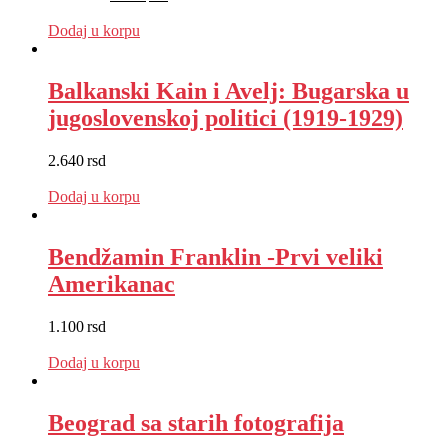
EUR
:
11 €
Dodaj u korpu
Balkanski Kain i Avelj: Bugarska u
jugoslovenskoj politici (1919-1929)
2.640
rsd
EUR
:
22 €
Dodaj u korpu
Bendžamin Franklin -Prvi veliki
Amerikanac
1.100
rsd
EUR
:
9 €
Dodaj u korpu
Beograd sa starih fotografija