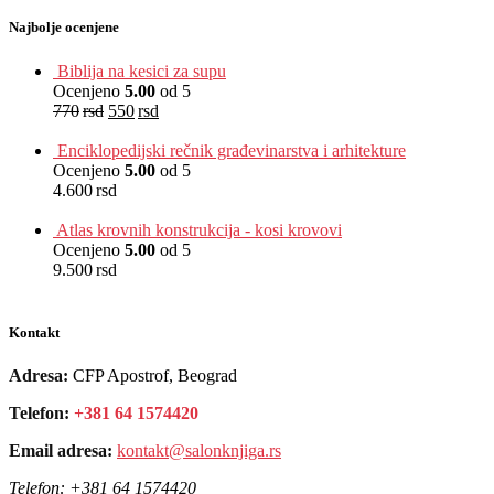
Najbolje ocenjene
Biblija na kesici za supu
Ocenjeno
5.00
od 5
770
rsd
550
rsd
EUR
:
5 €
Enciklopedijski rečnik građevinarstva i arhitekture
Ocenjeno
5.00
od 5
4.600
rsd
EUR
:
39 €
Atlas krovnih konstrukcija - kosi krovovi
Ocenjeno
5.00
od 5
9.500
rsd
EUR
:
80 €
Kontakt
Adresa:
CFP Apostrof, Beograd
Telefon:
+381 64 1574420
Email adresa:
kontakt@salonknjiga.rs
Telefon:
+381 64 1574420