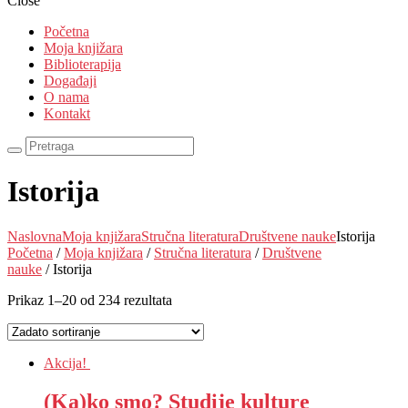
Close
Početna
Moja knjižara
Biblioterapija
Događaji
O nama
Kontakt
Istorija
Naslovna
Moja knjižara
Stručna literatura
Društvene nauke
Istorija
Početna
/
Moja knjižara
/
Stručna literatura
/
Društvene
nauke
/ Istorija
Prikaz 1–20 od 234 rezultata
Akcija!
(Ka)ko smo? Studije kulture