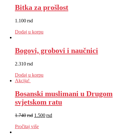
Bitka za prošlost
1.100
rsd
EUR
:
9 €
Dodaj u korpu
Bogovi, grobovi i naučnici
2.310
rsd
EUR
:
19 €
Dodaj u korpu
Akcija!
Bosanski muslimani u Drugom
svjetskom ratu
1.740
rsd
1.500
rsd
EUR
:
13 €
Pročitaj više