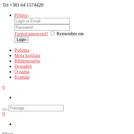
Tel
+381 64 1574420
Prijava
Forgot password?
Remember me
Početna
Moja knjižara
Biblioterapija
Događaji
O nama
Kontakt
0
0