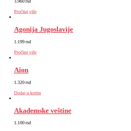
3.960
rsd
EUR
:
33 €
Pročitaj više
Agonija Jugoslavije
1.199
rsd
EUR
:
10 €
Pročitaj više
Aion
1.320
rsd
EUR
:
11 €
Dodaj u korpu
Akademske veštine
1.100
rsd
EUR
:
9 €