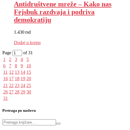
Antidruštvene mreže – Kako nas
Fejsbuk razdvaja i podriva
demokratiju
1.430
rsd
EUR
:
12 €
Dodaj u korpu
Page
of 31
1
2
3
4
5
6
7
8
9
10
11
12
13
14
15
16
17
18
19
20
21
22
23
24
25
26
27
28
29
30
31
Pretraga po naslovu