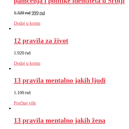
pamćenja i politike identiteta u Srbiji
1.320
rsd
999
rsd
EUR
:
8 €
Dodaj u korpu
12 pravila za život
1.920
rsd
EUR
:
16 €
Dodaj u korpu
13 pravila mentalno jakih ljudi
1.100
rsd
EUR
:
9 €
Pročitaj više
13 pravila mentalno jakih žena