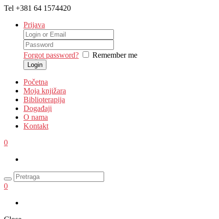
Tel
+381 64 1574420
Prijava
Forgot password?
Remember me
Početna
Moja knjižara
Biblioterapija
Događaji
O nama
Kontakt
0
0