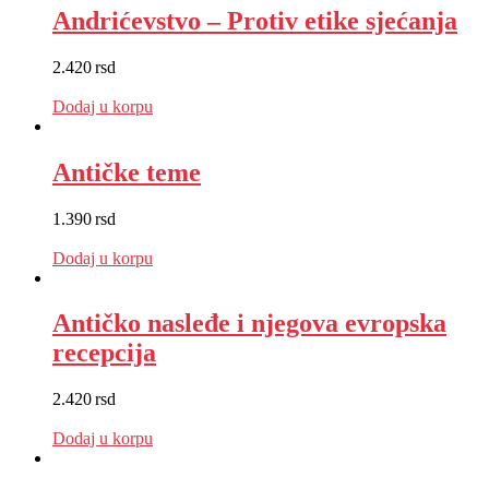
Andrićevstvo – Protiv etike sjećanja
2.420
rsd
EUR
:
20 €
Dodaj u korpu
Antičke teme
1.390
rsd
EUR
:
12 €
Dodaj u korpu
Antičko nasleđe i njegova evropska
recepcija
2.420
rsd
EUR
:
20 €
Dodaj u korpu