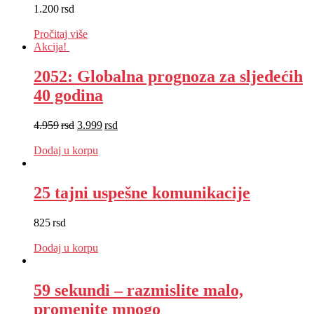
1.200
rsd
EUR
:
10 €
Pročitaj više
Akcija!
2052: Globalna prognoza za sljedećih
40 godina
4.959
rsd
3.999
rsd
EUR
:
34 €
Dodaj u korpu
25 tajni uspešne komunikacije
825
rsd
EUR
:
7 €
Dodaj u korpu
59 sekundi – razmislite malo,
promenite mnogo