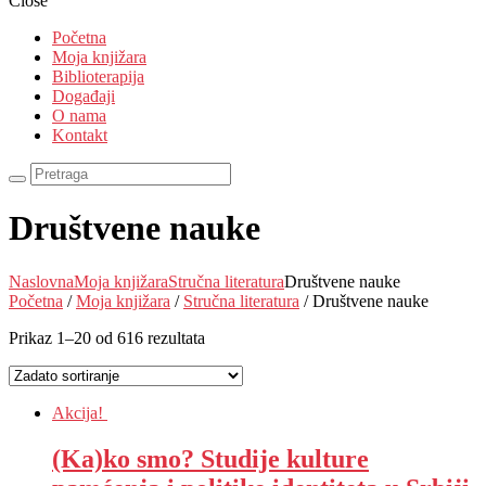
Close
Početna
Moja knjižara
Biblioterapija
Događaji
O nama
Kontakt
Društvene nauke
Naslovna
Moja knjižara
Stručna literatura
Društvene nauke
Početna
/
Moja knjižara
/
Stručna literatura
/ Društvene nauke
Prikaz 1–20 od 616 rezultata
Akcija!
(Ka)ko smo? Studije kulture