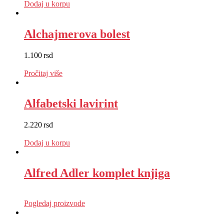
Dodaj u korpu
Alchajmerova bolest
1.100
rsd
EUR
:
9 €
Pročitaj više
Alfabetski lavirint
2.220
rsd
EUR
:
19 €
Dodaj u korpu
Alfred Adler komplet knjiga
EUR
:
0 €
Pogledaj proizvode