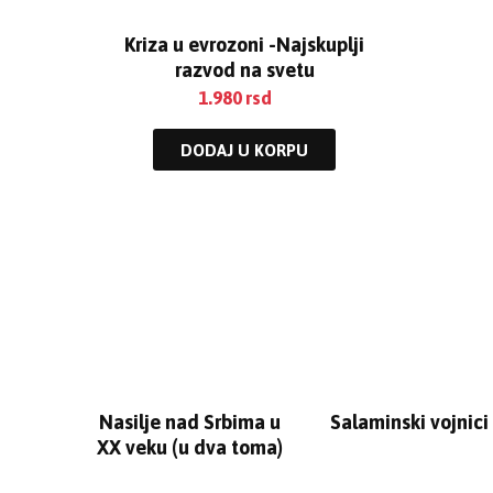
Kriza u evrozoni -Najskuplji
razvod na svetu
1.980
rsd
DODAJ U KORPU
Nasilje nad Srbima u
Salaminski vojnici
XX veku (u dva toma)