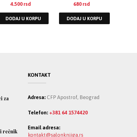
4.500
rsd
680
rsd
DODAJ U KORPU
DODAJ U KORPU
KONTAKT
Adresa:
CFP Apostrof, Beograd
ci za
Telefon:
+381 64 1574420
Email adresa:
i rečnik
kontakt@salonknjiga.rs