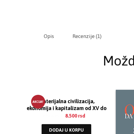
Opis
Recenzije (1)
Možd
Materijalna civilizacija,
AKCIJA!
ekonomija i kapitalizam od XV do
XVIII veka I-III
9.500
rsd
8.500
rsd
DODAJ U KORPU