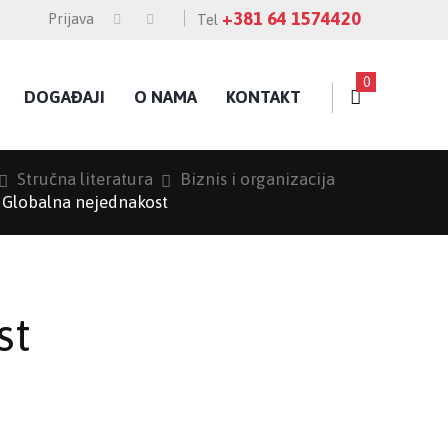
+381 64 1574420
Prijava
Tel
0
DOGAĐAJI
O NAMA
KONTAKT
Stručna literatura
Biznis i organizacija
Globalna nejednakost
st