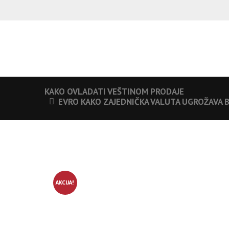
KAKO OVLADATI VEŠTINOM PRODAJE
EVRO KAKO ZAJEDNIČKA VALUTA UGROŽAVA
AKCIJA!