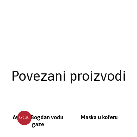
Povezani proizvodi
Avram, Bogdan vodu
Maska u koferu
AKCIJA!
gaze