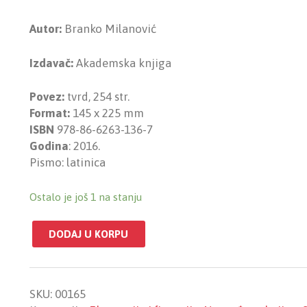
customer
rating
Autor:
Branko Milanović
Izdavač:
Akademska knjiga
Povez:
tvrd, 254 str.
Format:
145 x 225 mm
ISBN
978-86-6263-136-7
Godina
: 2016.
Pismo: latinica
Ostalo je još 1 na stanju
DODAJ U KORPU
SKU:
00165