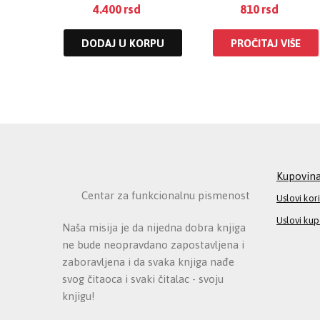
4.400
rsd
810
rsd
DODAJ U KORPU
PROČITAJ VIŠE
Kupovin
Centar za funkcionalnu pismenost
Uslovi kor
Uslovi ku
Naša misija je da nijedna dobra knjiga
ne bude neopravdano zapostavljena i
zaboravljena i da svaka knjiga nađe
svog čitaoca i svaki čitalac - svoju
knjigu!