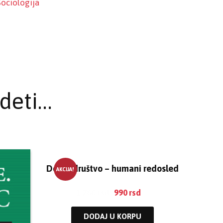
Sociologija
deti…
Dobro društvo – humani redosled
AKCIJA!
1.700
rsd
990
rsd
DODAJ U KORPU