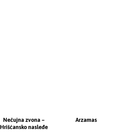
Nečujna zvona –
Arzamas
Hrišćansko nasleđe
Kosmeta