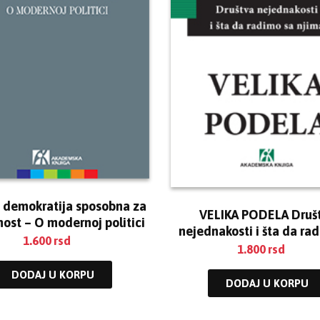
je demokratija sposobna za
VELIKA PODELA Druš
ost – O modernoj politici
nejednakosti i šta da ra
1.600
rsd
njima
1.800
rsd
DODAJ U KORPU
DODAJ U KORPU