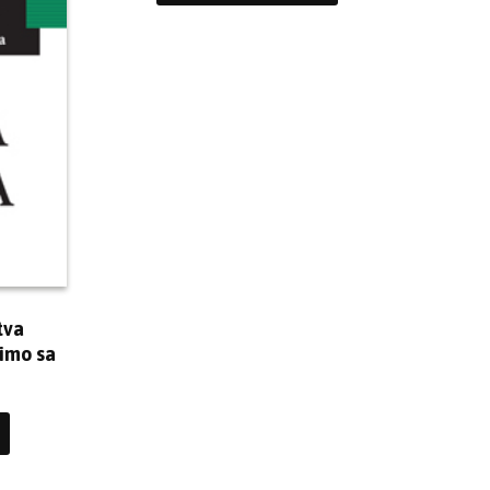
tva
dimo sa