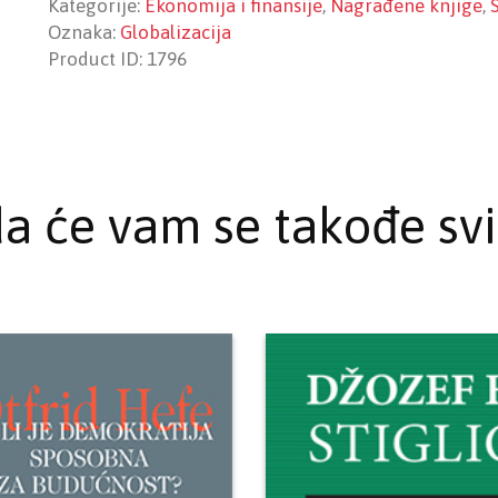
Kategorije:
Ekonomija i finansije
,
Nagrađene knjige
,
Oznaka:
Globalizacija
Product ID:
1796
a će vam se takođe svi