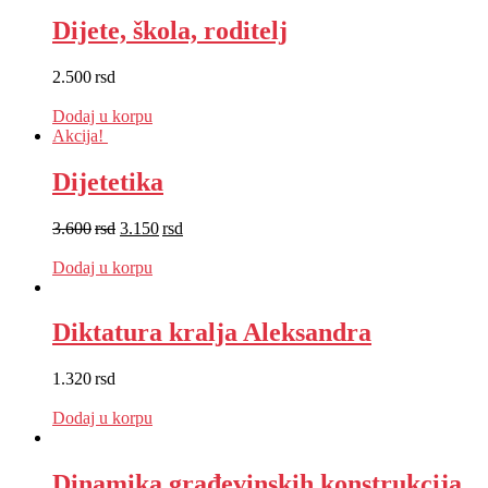
Dijete, škola, roditelj
2.500
rsd
EUR
:
21 €
Dodaj u korpu
Akcija!
Dijetetika
3.600
rsd
3.150
rsd
EUR
:
27 €
Dodaj u korpu
Diktatura kralja Aleksandra
1.320
rsd
EUR
:
11 €
Dodaj u korpu
Dinamika građevinskih konstrukcija