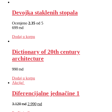
Devojka staklenih stopala
Ocenjeno
2.35
od 5
699
rsd
EUR
:
6 €
Dodaj u korpu
Dictionary of 20th century
architecture
990
rsd
EUR
:
8 €
Dodaj u korpu
Akcija!
Diferencijalne jednačine 1
3.120
rsd
2.990
rsd
EUR
:
25 €