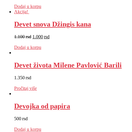
EUR
:
7 €
Dodaj u korpu
Akcija!
Devet snova Džingis kana
1.100
rsd
1.000
rsd
EUR
:
8 €
Dodaj u korpu
Devet života Milene Pavlović Barili
1.350
rsd
EUR
:
11 €
Pročitaj više
Devojka od papira
500
rsd
EUR
:
4 €
Dodaj u korpu