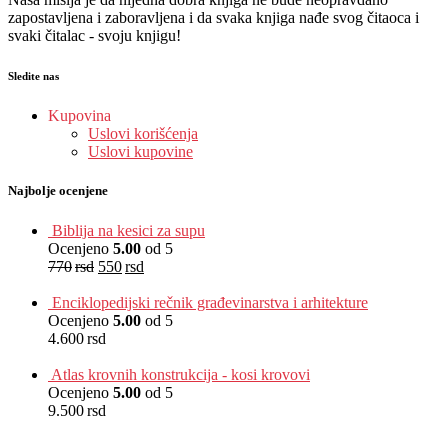
zapostavljena i zaboravljena i da svaka knjiga nađe svog čitaoca i
svaki čitalac - svoju knjigu!
Sledite nas
Kupovina
Uslovi korišćenja
Uslovi kupovine
Najbolje ocenjene
Biblija na kesici za supu
Ocenjeno
5.00
od 5
770
rsd
550
rsd
EUR
:
5 €
Enciklopedijski rečnik građevinarstva i arhitekture
Ocenjeno
5.00
od 5
4.600
rsd
EUR
:
39 €
Atlas krovnih konstrukcija - kosi krovovi
Ocenjeno
5.00
od 5
9.500
rsd
EUR
:
80 €