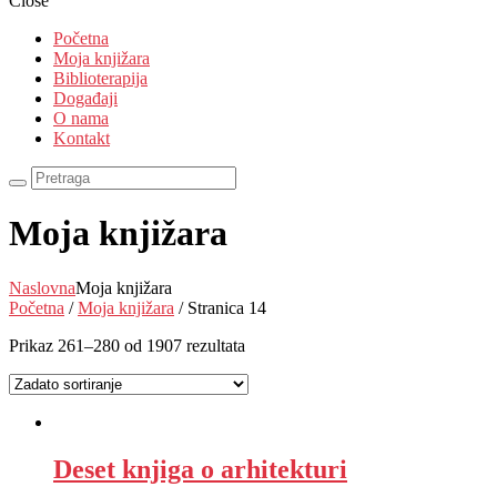
Close
Početna
Moja knjižara
Biblioterapija
Događaji
O nama
Kontakt
Moja knjižara
Naslovna
Moja knjižara
Početna
/
Moja knjižara
/ Stranica 14
Prikaz 261–280 od 1907 rezultata
Deset knjiga o arhitekturi