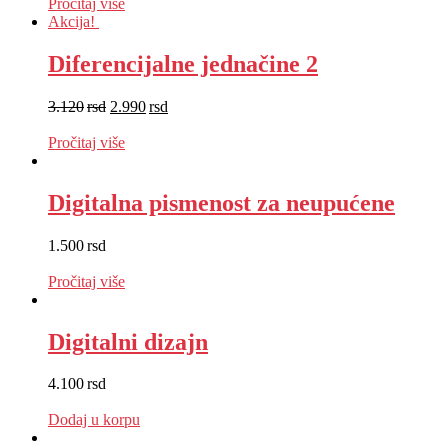
Pročitaj više
Akcija!
Diferencijalne jednačine 2
3.120
rsd
2.990
rsd
EUR
:
25 €
Pročitaj više
Digitalna pismenost za neupućene
1.500
rsd
EUR
:
13 €
Pročitaj više
Digitalni dizajn
4.100
rsd
EUR
:
35 €
Dodaj u korpu