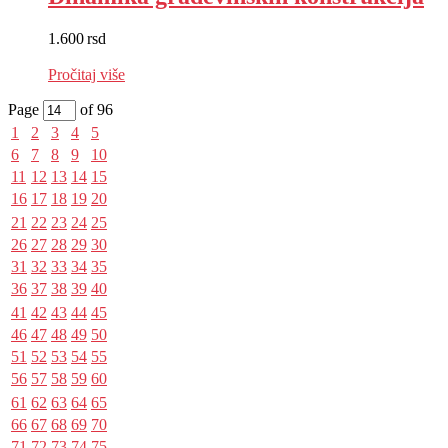
1.600
rsd
EUR
:
14 €
Pročitaj više
Page
of 96
1
2
3
4
5
6
7
8
9
10
11
12
13
14
15
16
17
18
19
20
21
22
23
24
25
26
27
28
29
30
31
32
33
34
35
36
37
38
39
40
41
42
43
44
45
46
47
48
49
50
51
52
53
54
55
56
57
58
59
60
61
62
63
64
65
66
67
68
69
70
71
72
73
74
75