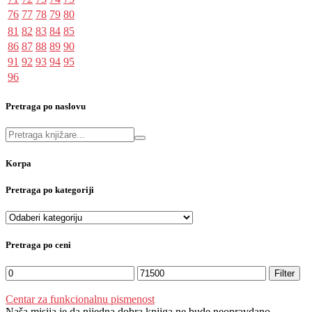
76
77
78
79
80
81
82
83
84
85
86
87
88
89
90
91
92
93
94
95
96
Pretraga po naslovu
Korpa
Pretraga po kategoriji
Pretraga po ceni
Filter
Centar za funkcionalnu pismenost
Naša misija je da nijedna dobra knjiga ne bude neopravdano