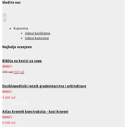
Sledite nas
Kupovina
Uslovi korišćenja
Uslovi kupovine
Najbolje ocenjene
Biblija na kesici za supu
Ocenjeno
770
rsd
550
rsd
5.00
od 5
EUR
:
5 €
Enciklopedijski rečnik građevinarstva i arhitekture
Ocenjeno
4.600
rsd
5.00
od 5
EUR
:
39 €
Atlas krovnih konstrukcija - kosi krovovi
Ocenjeno
9.500
rsd
5.00
od 5