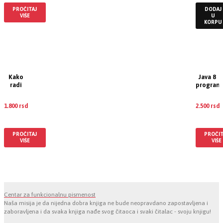
PROČITAJ
DODAJ
VIŠE
U
KORPU
Kako
Java 8
radi
programi
Linux:
Šta bi
1.800
rsd
2.500
rsd
svaki
EUR
:
15 €
EUR
:
21
superkorisnik
trebalo
da zna
PROČITAJ
PROČIT
VIŠE
VIŠE
Centar za funkcionalnu pismenost
Naša misija je da nijedna dobra knjiga ne bude neopravdano zapostavljena i
zaboravljena i da svaka knjiga nađe svog čitaoca i svaki čitalac - svoju knjigu!