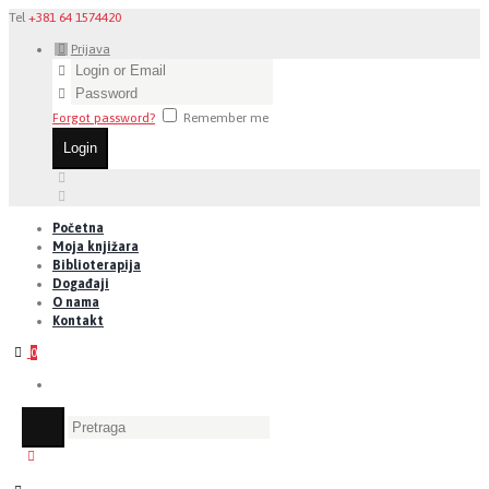
Tel
+381 64 1574420
Prijava
Forgot password?
Remember me
Početna
Moja knjižara
Biblioterapija
Događaji
O nama
Kontakt
0