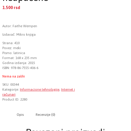
1.500
rsd
EUR
:
13 €
Autor: Faithe Wempen
Izdavač: Mikro knjiga
Strana: 410
Povez: meki
Pismo: latinica
Format: 168 x 235 mm
Godina izdanja: 2015
ISBN: 978-86-7555-406-6
Nema na zalihi
SKU:
00344
Kategorije:
Informacione tehnologije
,
Internet i
računari
Product ID:
2280
Opis
Recenzije (0)