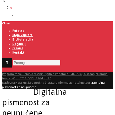
0
Close
Početna
Moja knjižara
Biblioterapija
Događaji
O nama
Kontakt
Programiranje – zbirka rešenih ispitnih zadataka 1982-2000, 6. izdanje
Obrada
teksta: Word 2013: ECDL 5.0 Modul 3
Naslovna
Moja knjižara
Stručna literatura
Informacione tehnologije
Digitalna
pismenost za neupućene
Digitalna
pismenost za
neupućene