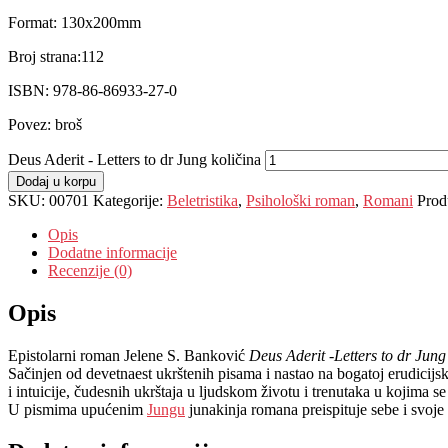
Format:
130x200mm
Broj strana:
112
ISBN:
978-86-86933-27-0
Povez: b
roš
Deus Aderit - Letters to dr Jung količina
Dodaj u korpu
SKU:
00701
Kategorije:
Beletristika
,
Psihološki roman
,
Romani
Prod
Opis
Dodatne informacije
Recenzije (0)
Opis
Epistolarni roman Jelene S. Banković
Deus Aderit -Letters to dr Jung
Sačinjen od devetnaest ukrštenih pisama i nastao na bogatoj erudicijsk
i intuicije, čudesnih ukrštaja u ljudskom životu i trenutaka u kojima se
U pismima upućenim
Jungu
junakinja romana preispituje sebe i svoje 