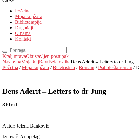
Close
Početna
Moja knjižara
Biblioterapija
Događaji
O nama
Kontakt
Kralj mrava
Obustavljen postupak
Naslovna
Moja knjižara
Beletristika
Deus Aderit – Letters to dr Jung
Početna
/
Moja knjižara
/
Beletristika
/
Romani
/
Psihološki roman
/ D
Deus Aderit – Letters to dr Jung
810
rsd
EUR
:
7 €
Autor: Jelena Banković
Izdavač: Arhipelag