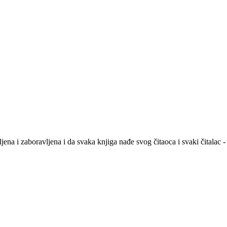
na i zaboravljena i da svaka knjiga nađe svog čitaoca i svaki čitalac -