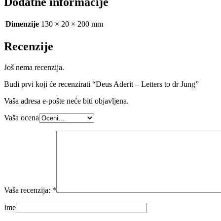
Dodatne informacije
Dimenzije
130 × 20 × 200 mm
Recenzije
Još nema recenzija.
Budi prvi koji će recenzirati “Deus Aderit – Letters to dr Jung”
Vaša adresa e-pošte neće biti objavljena.
Vaša ocena
Vaša recenzija:
*
Ime