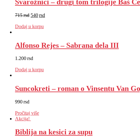
Svarožnici – drugi tom trilogije Baš Če
715
rsd
540
rsd
EUR
:
5 €
Dodaj u korpu
Alfonso Rejes – Sabrana dela III
1.200
rsd
EUR
:
10 €
Dodaj u korpu
Suncokreti – roman o Vinsentu Van G
990
rsd
EUR
:
8 €
Pročitaj više
Akcija!
Biblija na kesici za supu