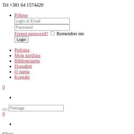
Tel
+381 64 1574420
Prijava
Forgot password?
Remember me
Početna
Moja knjižara
Biblioterapija
Događaji
O nama
Kontakt
0
0