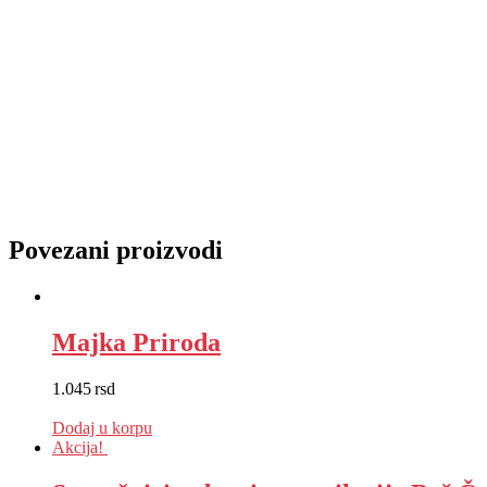
Povezani proizvodi
Majka Priroda
1.045
rsd
EUR
:
9 €
Dodaj u korpu
Akcija!