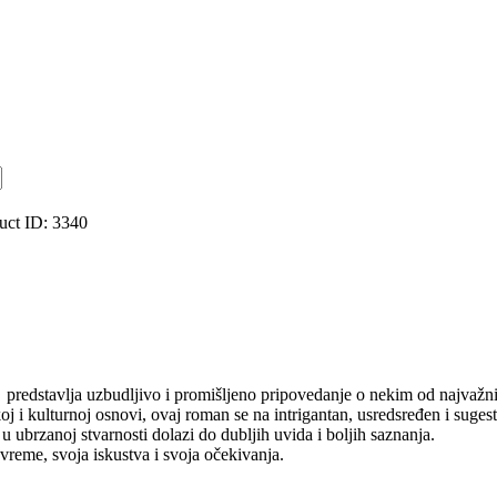
uct ID:
3340
predstavlja uz­bud­ljivo i promišljeno pripo­ve­da­nje o nekim od najvaž
oj i kulturnoj os­novi, ovaj roman se na intrigantan, usredsređen i suges
 u ubr­zanoj stvarnosti dolazi do dubljih uvida i boljih saznanja.
vreme, svoja iskustva i svoja očekivanja.