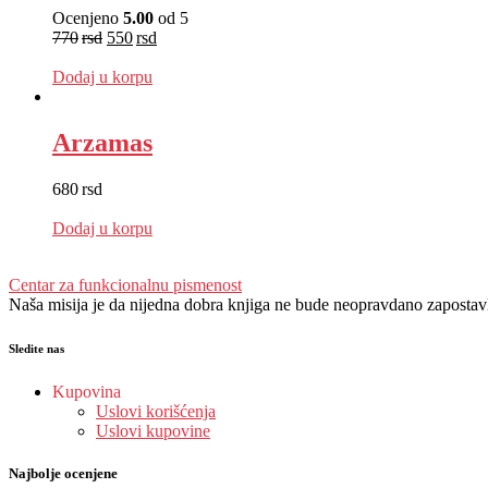
Ocenjeno
5.00
od 5
770
rsd
550
rsd
EUR
:
5 €
Dodaj u korpu
Arzamas
680
rsd
EUR
:
6 €
Dodaj u korpu
Centar za funkcionalnu pismenost
Naša misija je da nijedna dobra knjiga ne bude neopravdano zapostavlje
Sledite nas
Kupovina
Uslovi korišćenja
Uslovi kupovine
Najbolje ocenjene