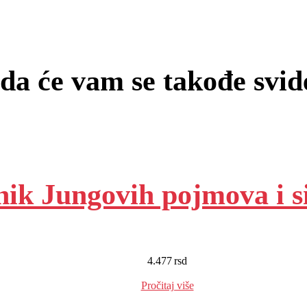
a će vam se takođe svi
nik Jungovih pojmova i 
4.477
rsd
EUR
:
38 €
Pročitaj više