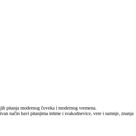
nijih pitanja modernog čoveka i modernog vre­me­na.
tivan način bavi pitanjima intime i svakodnevice, vere i sumnje, znanja