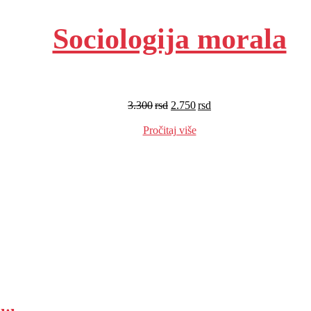
Sociologija morala
3.300
rsd
2.750
rsd
EUR
:
23 €
Pročitaj više