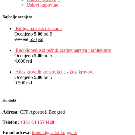
Uslovi kupovine
Najbolje ocenjene
Biblija na kesici za supu
Ocenjeno
5.00
od 5
770
rsd
550
rsd
EUR
:
5 €
Enciklopedijski rečnik građevinarstva i arhitekture
Ocenjeno
5.00
od 5
4.600
rsd
EUR
:
39 €
Atlas krovnih konstrukcija - kosi krovovi
Ocenjeno
5.00
od 5
9.500
rsd
EUR
:
80 €
Kontakt
Adresa:
CFP Apostrof, Beograd
Telefon:
+381 64 1574420
Email adresa:
kontakt@salonknjiga.rs