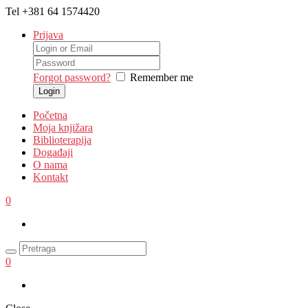
Tel
+381 64 1574420
Prijava
Forgot password?
Remember me
Početna
Moja knjižara
Biblioterapija
Događaji
O nama
Kontakt
0
0