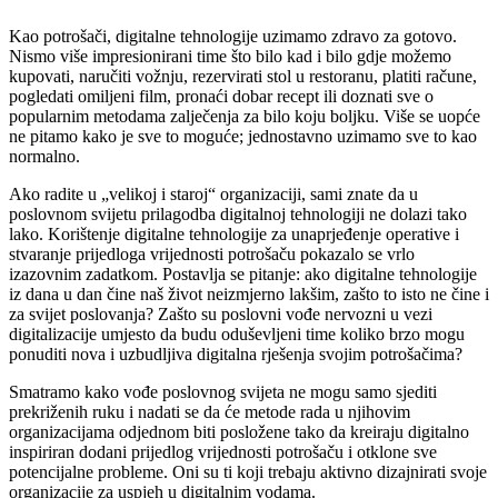
Kao potrošači, digitalne tehnologije uzimamo zdravo za gotovo.
Nismo više impresionirani time što bilo kad i bilo gdje možemo
kupovati, naručiti vožnju, rezervirati stol u restoranu, platiti račune,
pogledati omiljeni film, pronaći dobar recept ili doznati sve o
popularnim metodama zalječenja za bilo koju boljku. Više se uopće
ne pitamo kako je sve to moguće; jednostavno uzimamo sve to kao
normalno.
Ako radite u „velikoj i staroj“ organizaciji, sami znate da u
poslovnom svijetu prilagodba digitalnoj tehnologiji ne dolazi tako
lako. Korištenje digitalne tehnologije za unaprjeđenje operative i
stvaranje prijedloga vrijednosti potrošaču pokazalo se vrlo
izazovnim zadatkom. Postavlja se pitanje: ako digitalne tehnologije
iz dana u dan čine naš život neizmjerno lakšim, zašto to isto ne čine i
za svijet poslovanja? Zašto su poslovni vođe nervozni u vezi
digitalizacije umjesto da budu oduševljeni time koliko brzo mogu
ponuditi nova i uzbudljiva digitalna rješenja svojim potrošačima?
Smatramo kako vođe poslovnog svijeta ne mogu samo sjediti
prekriženih ruku i nadati se da će metode rada u njihovim
organizacijama odjednom biti posložene tako da kreiraju digitalno
inspiriran dodani prijedlog vrijednosti potrošaču i otklone sve
potencijalne probleme. Oni su ti koji trebaju aktivno dizajnirati svoje
organizacije za uspjeh u digitalnim vodama.