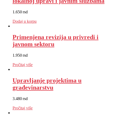
lokalnoj upravi i javnim službama
1.650
rsd
EUR
:
14 €
Dodaj u korpu
Primenjena revizija u privredi i
javnom sektoru
1.950
rsd
EUR
:
16 €
Pročitaj više
Upravljanje projektima u
građevinarstvu
3.480
rsd
EUR
:
29 €
Pročitaj više