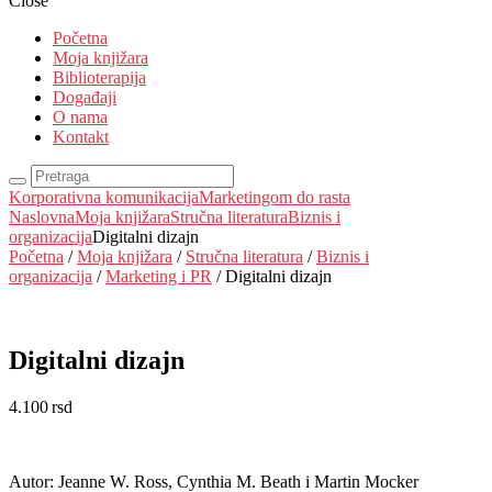
Close
Početna
Moja knjižara
Biblioterapija
Događaji
O nama
Kontakt
Korporativna komunikacija
Marketingom do rasta
Naslovna
Moja knjižara
Stručna literatura
Biznis i
organizacija
Digitalni dizajn
Početna
/
Moja knjižara
/
Stručna literatura
/
Biznis i
organizacija
/
Marketing i PR
/ Digitalni dizajn
Digitalni dizajn
4.100
rsd
EUR
:
35 €
Autor: Jeanne W. Ross, Cynthia M. Beath i Martin Mocker