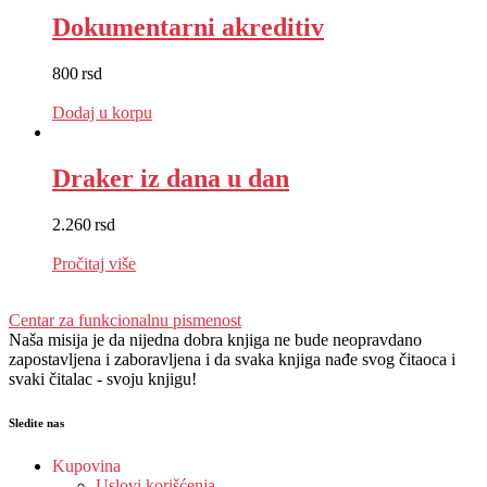
Dokumentarni akreditiv
800
rsd
EUR
:
7 €
Dodaj u korpu
Draker iz dana u dan
2.260
rsd
EUR
:
19 €
Pročitaj više
Centar za funkcionalnu pismenost
Naša misija je da nijedna dobra knjiga ne bude neopravdano
zapostavljena i zaboravljena i da svaka knjiga nađe svog čitaoca i
svaki čitalac - svoju knjigu!
Sledite nas
Kupovina
Uslovi korišćenja