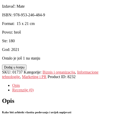
Izdavač: Mate
ISBN: 978-953-246-484-9
Format: 15 x 21 cm
Povez: broš
Str: 180
God: 2021
Ostalo je još 1 na stanju
Dodaj u korpu
SKU:
01737
Kategorije:
Biznis i organizacija
,
Informacione
tehnologije
,
Marketing i PR
Product ID:
8232
Opis
Recenzije (0)
Opis
Kako biti arhitekt vlastita poslovanja i uvijek uspijevati