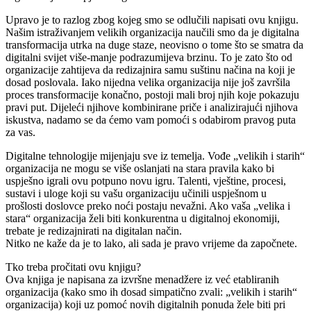
Upravo je to razlog zbog kojeg smo se odlučili napisati ovu knjigu.
Našim istraživanjem velikih organizacija naučili smo da je digitalna
transformacija utrka na duge staze, neovisno o tome što se smatra da
digitalni svijet više-manje podrazumijeva brzinu. To je zato što od
organizacije zahtijeva da redizajnira samu suštinu načina na koji je
dosad poslovala. Iako nijedna velika organizacija nije još završila
proces transformacije konačno, postoji mali broj njih koje pokazuju
pravi put. Dijeleći njihove kombinirane priče i analizirajući njihova
iskustva, nadamo se da ćemo vam pomoći s odabirom pravog puta
za vas.
Digitalne tehnologije mijenjaju sve iz temelja. Vođe „velikih i starih“
organizacija ne mogu se više oslanjati na stara pravila kako bi
uspješno igrali ovu potpuno novu igru. Talenti, vještine, procesi,
sustavi i uloge koji su vašu organizaciju učinili uspješnom u
prošlosti doslovce preko noći postaju nevažni. Ako vaša „velika i
stara“ organizacija želi biti konkurentna u digitalnoj ekonomiji,
trebate je redizajnirati na digitalan način.
Nitko ne kaže da je to lako, ali sada je pravo vrijeme da započnete.
Tko treba pročitati ovu knjigu?
Ova knjiga je napisana za izvršne menadžere iz već etabliranih
organizacija (kako smo ih dosad simpatično zvali: „velikih i starih“
organizacija) koji uz pomoć novih digitalnih ponuda žele biti pri