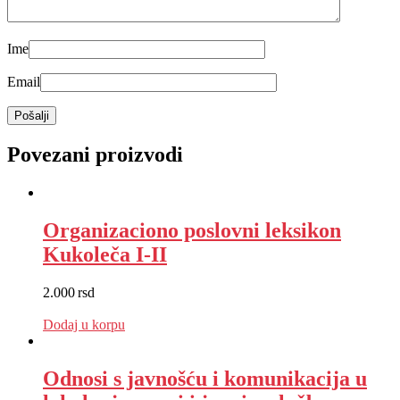
Ime
Email
Povezani proizvodi
Organizaciono poslovni leksikon
Kukoleča I-II
2.000
rsd
EUR
:
17 €
Dodaj u korpu
Odnosi s javnošću i komunikacija u