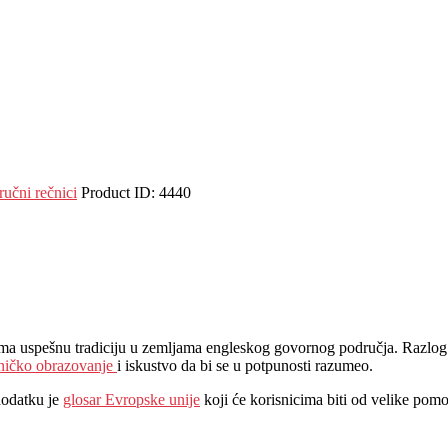
ručni rečnici
Product ID:
4440
a uspešnu tradiciju u zemljama engleskog govornog područja. Razlog za 
ničko obrazovanje
i iskustvo da bi se u potpunosti razumeo.
dodatku je
glosar Evropske unije
koji će korisnicima biti od velike pom