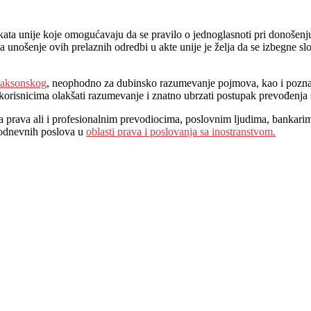
kata unije koje omogućavaju da se pravilo o jednoglasnoti pri donošen
za unošenje ovih prelaznih odredbi u akte unije je želja da se izbegn
saksonskog
, neophodno za dubinsko razumevanje pojmova, kao i poznav
orisnicima olakšati razumevanje i znatno ubrzati postupak prevođenja str
a prava ali i profesionalnim prevodiocima, poslovnim ljudima, bankari
kodnevnih poslova u
oblasti prava i poslovanja sa inostranstvom.