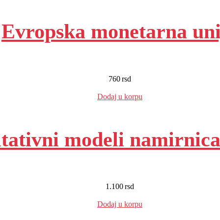
Evropska monetarna uni
760
rsd
EUR
:
6 €
Dodaj u korpu
tativni modeli namirnica
1.100
rsd
EUR
:
9 €
Dodaj u korpu