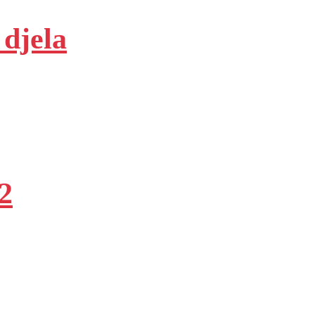
 djela
2