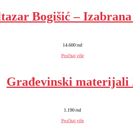
tazar Bogišić – Izabrana
14.600
rsd
EUR
:
123 €
Pročitaj više
Građevinski materijali 
1.190
rsd
EUR
:
10 €
Pročitaj više