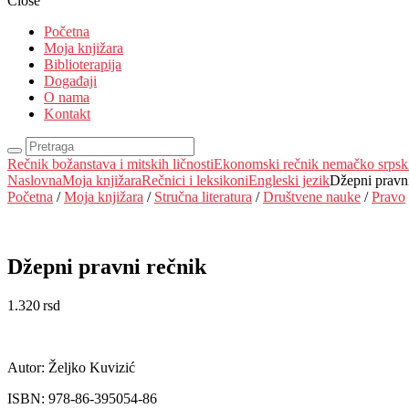
Close
Početna
Moja knjižara
Biblioterapija
Događaji
O nama
Kontakt
Rečnik božanstava i mitskih ličnosti
Ekonomski rečnik nemačko srpsk
Naslovna
Moja knjižara
Rečnici i leksikoni
Engleski jezik
Džepni pravni
Početna
/
Moja knjižara
/
Stručna literatura
/
Društvene nauke
/
Pravo
Džepni pravni rečnik
1.320
rsd
EUR
:
11 €
Autor: Željko Kuvizić
ISBN: 978-86-395054-86