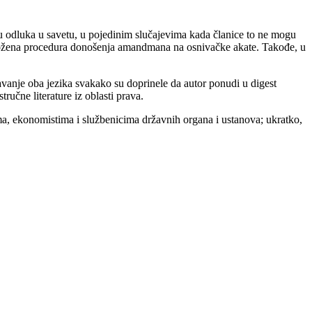
ju odluka u savetu, u pojedinim slučajevima kada članice to ne mogu
e složena procedura donošenja amandmana na osnivačke akate. Takođe, u
anje oba jezika svakako su doprinele da autor ponudi u digest
učne literature iz oblasti prava.
ma, ekonomistima i službenicima državnih organa i ustanova; ukratko,