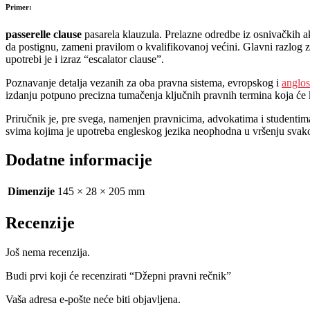
Primer:
passerelle
clause
pasarela klauzula. Prelazne odredbe iz osnivačkih a
da postignu, zameni pravilom o kvalifikovanoj većini. Glavni razlog 
upotrebi je i izraz “escalator clause”.
Poznavanje detalja vezanih za oba pravna sistema, evropskog i
anglo
izdanju potpuno precizna tumačenja ključnih pravnih termina koja će k
Priručnik je, pre svega, namenjen pravnicima, advokatima i studentim
svima kojima je upotreba engleskog jezika neophodna u vršenju sva
Dodatne informacije
Dimenzije
145 × 28 × 205 mm
Recenzije
Još nema recenzija.
Budi prvi koji će recenzirati “Džepni pravni rečnik”
Vaša adresa e-pošte neće biti objavljena.