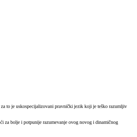
to je uskospecijalizovani pravnički jezik koji je teško razumljiv
oći za bolje i potpunije razumevanje ovog novog i dinamičnog