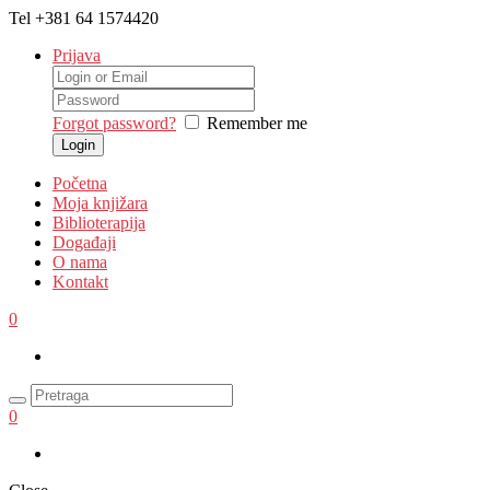
Tel
+381 64 1574420
Prijava
Forgot password?
Remember me
Početna
Moja knjižara
Biblioterapija
Događaji
O nama
Kontakt
0
0