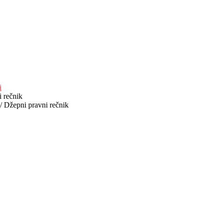
i
 rečnik
/ Džepni pravni rečnik