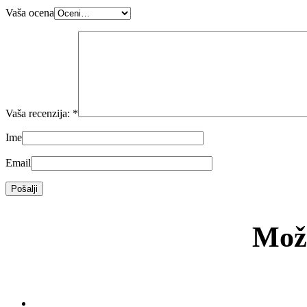
Vaša ocena
Vaša recenzija:
*
Ime
Email
Možd