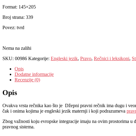
Format: 145×205
Broj strana: 339
Povez: tvrd
Nema na zalihi
SKU:
00986
Kategorije:
Engleski jezik
,
Pravo
,
Rečnici i leksikoni
,
St
Opis
Dodatne informacije
Recenzije (0)
Opis
Ovakva vrsta rečnika kao što je Džepni pravni rečnik ima dugu i veom
čak i onima kojima je engleski jezik maternji i koji podrazumeva
prav
Zbog važnosti koju evropske integracije imaju na ovim prostorima u 
pravnog sistema.