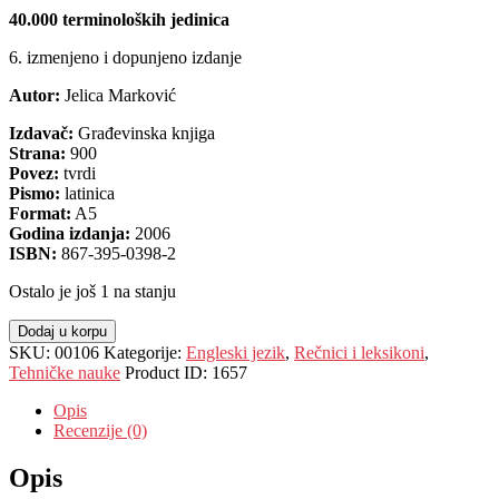
40.000 terminoloških jedinica
6. izmenjeno i dopunjeno izdanje
Autor:
Jelica Marković
Izdavač:
Građevinska knjiga
Strana:
900
Povez:
tvrdi
Pismo:
latinica
Format:
A5
Godina izdanja:
2006
ISBN:
867-395-0398-2
Ostalo je još 1 na stanju
Dodaj u korpu
SKU:
00106
Kategorije:
Engleski jezik
,
Rečnici i leksikoni
,
Tehničke nauke
Product ID:
1657
Opis
Recenzije (0)
Opis