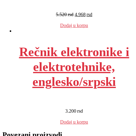
5.520
rsd
4.968
rsd
EUR
:
42 €
Dodaj u korpu
Rečnik elektronike i
elektrotehnike,
englesko/srpski
3.200
rsd
EUR
:
27 €
Dodaj u korpu
Povezani proizvodi