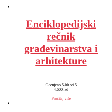
Enciklopedijski
rečnik
građevinarstva i
arhitekture
Ocenjeno
5.00
od 5
4.600
rsd
EUR
:
39 €
Pročitaj više