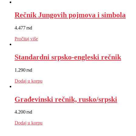
Rečnik Jungovih pojmova i simbola
4.477
rsd
EUR
:
38 €
Pročitaj više
Standardni srpsko-engleski rečnik
1.290
rsd
EUR
:
11 €
Dodaj u korpu
Građevinski rečnik, rusko/srpski
4.200
rsd
EUR
:
35 €
Dodaj u korpu