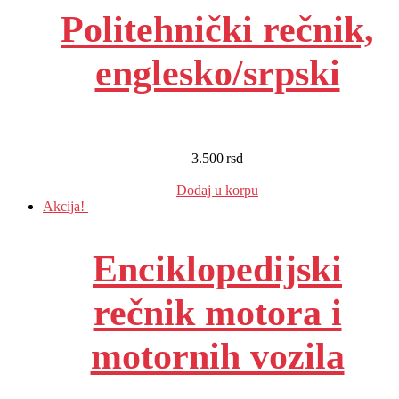
Politehnički rečnik,
englesko/srpski
3.500
rsd
EUR
:
30 €
Dodaj u korpu
Akcija!
Enciklopedijski
rečnik motora i
motornih vozila