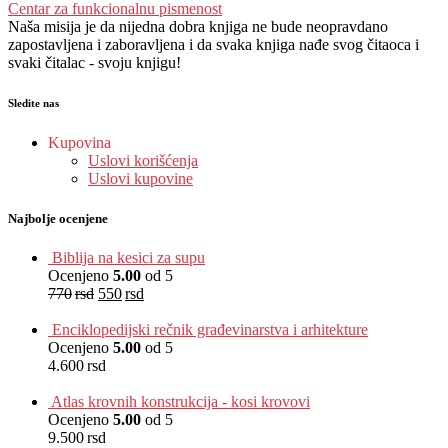
Centar za funkcionalnu pismenost
Naša misija je da nijedna dobra knjiga ne bude neopravdano
zapostavljena i zaboravljena i da svaka knjiga nađe svog čitaoca i
svaki čitalac - svoju knjigu!
Sledite nas
Kupovina
Uslovi korišćenja
Uslovi kupovine
Najbolje ocenjene
Biblija na kesici za supu
Ocenjeno
5.00
od 5
770
rsd
550
rsd
EUR
:
5 €
Enciklopedijski rečnik građevinarstva i arhitekture
Ocenjeno
5.00
od 5
4.600
rsd
EUR
:
39 €
Atlas krovnih konstrukcija - kosi krovovi
Ocenjeno
5.00
od 5
9.500
rsd