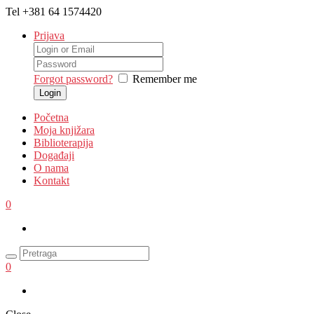
Tel
+381 64 1574420
Prijava
Forgot password?
Remember me
Početna
Moja knjižara
Biblioterapija
Događaji
O nama
Kontakt
0
0