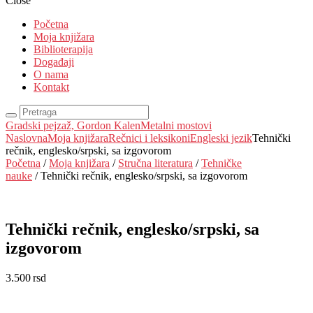
Close
Početna
Moja knjižara
Biblioterapija
Događaji
O nama
Kontakt
Gradski pejzaž, Gordon Kalen
Metalni mostovi
Naslovna
Moja knjižara
Rečnici i leksikoni
Engleski jezik
Tehnički
rečnik, englesko/srpski, sa izgovorom
Početna
/
Moja knjižara
/
Stručna literatura
/
Tehničke
nauke
/ Tehnički rečnik, englesko/srpski, sa izgovorom
Tehnički rečnik, englesko/srpski, sa
izgovorom
3.500
rsd
EUR
:
30 €