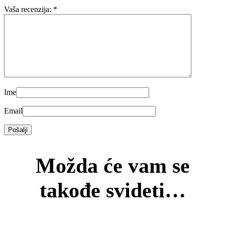
Vaša recenzija:
*
Ime
Email
Možda će vam se
takođe svideti…