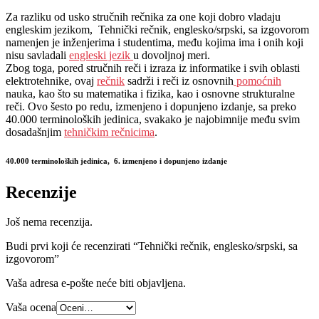
Za razliku od usko stručnih rečnika za one koji dobro vladaju
engleskim jezikom, Tehnički rečnik, englesko/srpski, sa izgovorom
namenjen je inženjerima i studentima, među kojima ima i onih koji
nisu savladali
engleski jezik
u dovoljnoj meri.
Zbog toga, pored stručnih reči i izraza iz informatike i svih oblasti
elektrotehnike, ovaj
rečnik
sadrži i reči iz osnovnih
pomoćnih
nauka, kao što su matematika i fizika, kao i osnovne strukturalne
reči. Ovo šesto po redu, izmenjeno i dopunjeno izdanje, sa preko
40.000 terminoloških jedinica, svakako je najobimnije među svim
dosadašnjim
tehničkim rečnicima
.
40.000 terminoloških jedinica,
6. izmenjeno i dopunjeno izdanje
Recenzije
Još nema recenzija.
Budi prvi koji će recenzirati “Tehnički rečnik, englesko/srpski, sa
izgovorom”
Vaša adresa e-pošte neće biti objavljena.
Vaša ocena