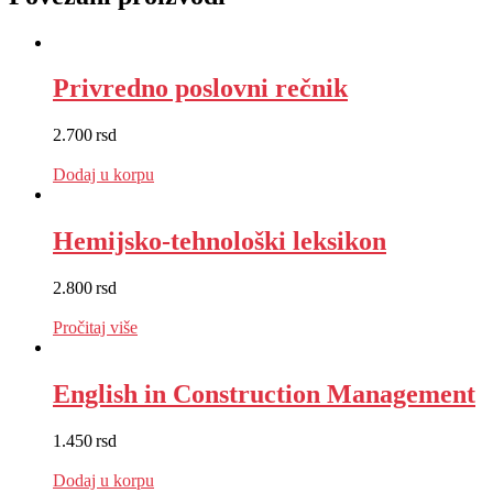
Privredno poslovni rečnik
2.700
rsd
EUR
:
23 €
Dodaj u korpu
Hemijsko-tehnološki leksikon
2.800
rsd
EUR
:
24 €
Pročitaj više
English in Construction Management
1.450
rsd
EUR
:
12 €
Dodaj u korpu