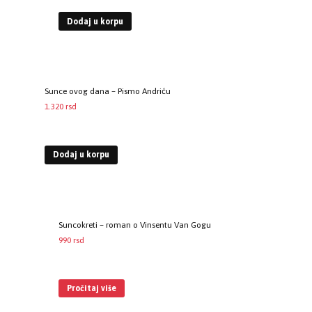
Dodaj u korpu
Sunce ovog dana – Pismo Andriću
1.320
rsd
EUR
:
11 €
Dodaj u korpu
Suncokreti – roman o Vinsentu Van Gogu
990
rsd
EUR
:
8 €
Pročitaj više