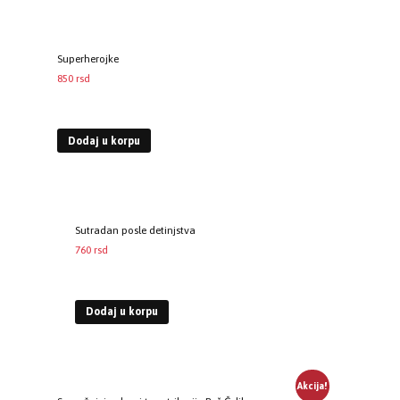
Superherojke
850
rsd
EUR
:
7 €
Dodaj u korpu
Sutradan posle detinjstva
760
rsd
EUR
:
6 €
Dodaj u korpu
Akcija!