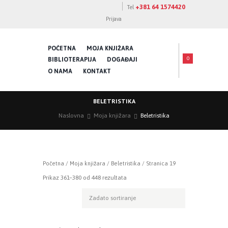
+381 64 1574420
Tel
Prijava
POČETNA
MOJA KNJIŽARA
0
BIBLIOTERAPIJA
DOGAĐAJI
O NAMA
KONTAKT
BELETRISTIKA
Naslovna
Moja knjižara
Beletristika
Početna
/
Moja knjižara
/
Beletristika
/ Stranica 19
Prikaz 361–380 od 448 rezultata