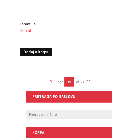
Tarantula
990
rsd
EUR
:
8 €
Dodaj u korpu
Page
of 23
PRETRAGA PO NASLOVU
KORPA