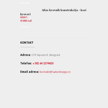
EUR
:
39 €
Atlas krovnih konstrukcija - kosi
krovovi
9.500
rsd
Ocenjeno
5.00
od 5
EUR
:
80 €
KONTAKT
Adresa:
CFP Apostrof, Beograd
Telefon:
+381 64 1574420
Email adresa:
kontakt@salonknjiga.rs