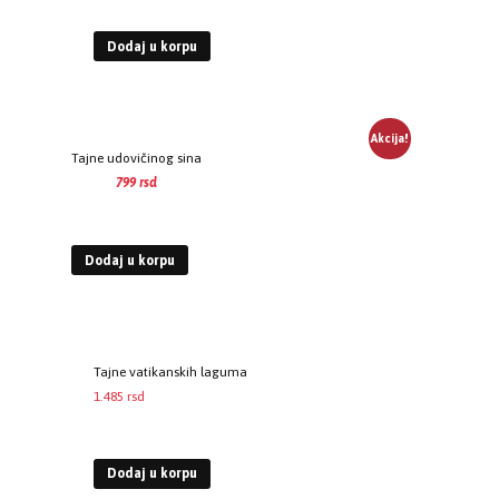
Dodaj u korpu
Akcija!
Tajne udovičinog sina
896
rsd
799
rsd
EUR
:
7 €
Dodaj u korpu
Tajne vatikanskih laguma
1.485
rsd
EUR
:
13 €
Dodaj u korpu