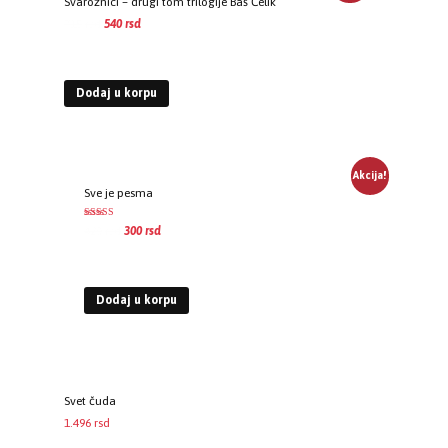
Svarožnici – drugi tom trilogije Baš Čelik
715
rsd
540
rsd
EUR
:
5 €
Dodaj u korpu
Akcija!
Sve je pesma
Ocenje
420
rsd
300
rsd
no
EUR
:
3 €
2.58
od 5
Dodaj u korpu
Svet čuda
1.496
rsd
EUR
:
13 €