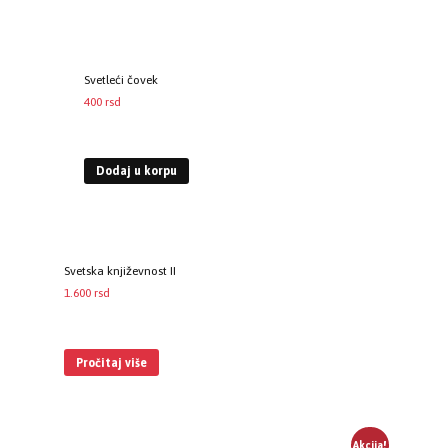
Svetleći čovek
400
rsd
EUR
:
3 €
Dodaj u korpu
Svetska književnost II
1.600
rsd
EUR
:
14 €
Pročitaj više
Akcija!