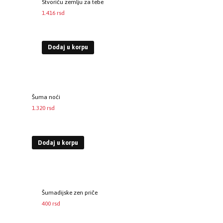
Stvoriću zemlju za tebe
1.416
rsd
EUR
:
12 €
Dodaj u korpu
Šuma noći
1.320
rsd
EUR
:
11 €
Dodaj u korpu
Šumadijske zen priče
400
rsd
EUR
:
3 €