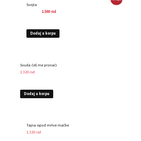
Svojta
1.800
rsd
1.500
rsd
EUR
:
13 €
Dodaj u korpu
Svuda ćeš me pronaći
1.320
rsd
EUR
:
11 €
Dodaj u korpu
Tajna ispod mrtve mačke
1.320
rsd
EUR
:
11 €