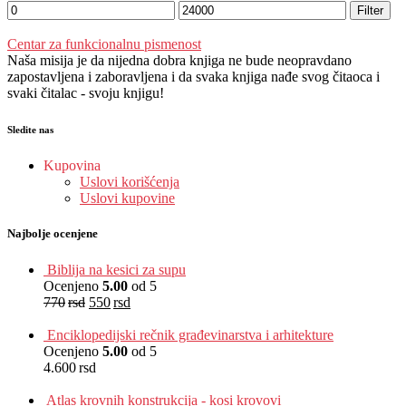
Filter
Centar za funkcionalnu pismenost
Naša misija je da nijedna dobra knjiga ne bude neopravdano
zapostavljena i zaboravljena i da svaka knjiga nađe svog čitaoca i
svaki čitalac - svoju knjigu!
Sledite nas
Kupovina
Uslovi korišćenja
Uslovi kupovine
Najbolje ocenjene
Biblija na kesici za supu
Ocenjeno
5.00
od 5
770
rsd
550
rsd
EUR
:
5 €
Enciklopedijski rečnik građevinarstva i arhitekture
Ocenjeno
5.00
od 5
4.600
rsd
EUR
:
39 €
Atlas krovnih konstrukcija - kosi krovovi