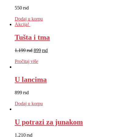
550
rsd
EUR
:
5 €
Dodaj u korpu
Akcija!
Tušta i tma
1.199
rsd
899
rsd
EUR
:
8 €
Pročitaj više
U lancima
899
rsd
EUR
:
8 €
Dodaj u korpu
U potrazi za junakom
1.210
rsd