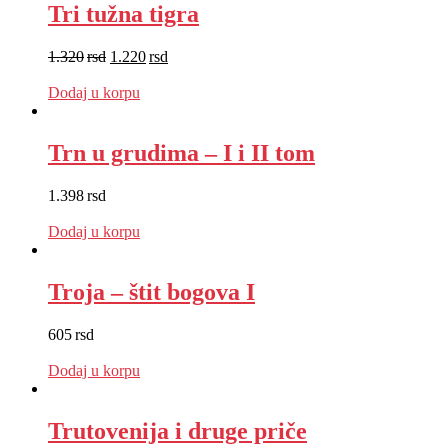
Tri tužna tigra
1.320
rsd
1.220
rsd
EUR
:
10 €
Dodaj u korpu
Trn u grudima – I i II tom
1.398
rsd
EUR
:
12 €
Dodaj u korpu
Troja – štit bogova I
605
rsd
EUR
:
5 €
Dodaj u korpu
Trutovenija i druge priče