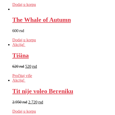
Dodaj u korpu
The Whale of Autumn
600
rsd
EUR
:
5 €
Dodaj u korpu
Akcija!
Tišina
620
rsd
520
rsd
EUR
:
4 €
Pročitaj više
Akcija!
Tit nije voleo Bereniku
2.950
rsd
2.720
rsd
EUR
:
23 €
Dodaj u korpu