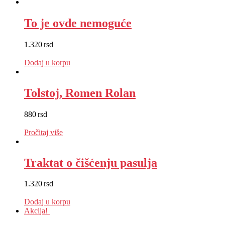
To je ovde nemoguće
1.320
rsd
EUR
:
11 €
Dodaj u korpu
Tolstoj, Romen Rolan
880
rsd
EUR
:
7 €
Pročitaj više
Traktat o čišćenju pasulja
1.320
rsd
EUR
:
11 €
Dodaj u korpu
Akcija!