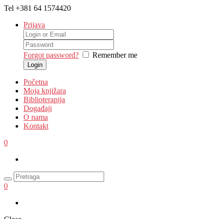
Tel
+381 64 1574420
Prijava
Forgot password?
Remember me
Početna
Moja knjižara
Biblioterapija
Događaji
O nama
Kontakt
0
0