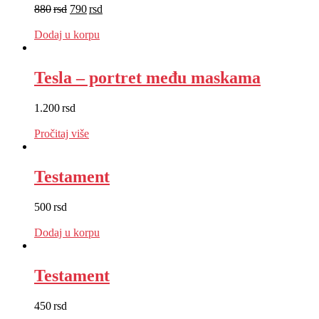
880
rsd
790
rsd
EUR
:
7 €
Dodaj u korpu
Tesla – portret među maskama
1.200
rsd
EUR
:
10 €
Pročitaj više
Testament
500
rsd
EUR
:
4 €
Dodaj u korpu
Testament
450
rsd
EUR
:
4 €