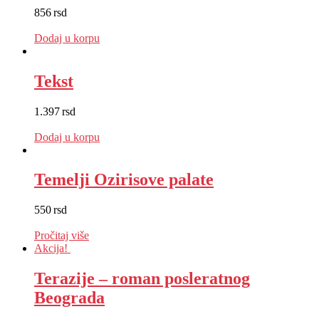
856
rsd
EUR
:
7 €
Dodaj u korpu
Tekst
1.397
rsd
EUR
:
12 €
Dodaj u korpu
Temelji Ozirisove palate
550
rsd
EUR
:
5 €
Pročitaj više
Akcija!
Terazije – roman posleratnog
Beograda