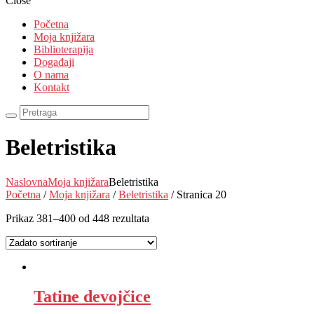
Close
Početna
Moja knjižara
Biblioterapija
Događaji
O nama
Kontakt
Beletristika
Naslovna
Moja knjižara
Beletristika
Početna
/
Moja knjižara
/
Beletristika
/ Stranica 20
Prikaz 381–400 od 448 rezultata
Tatine devojčice