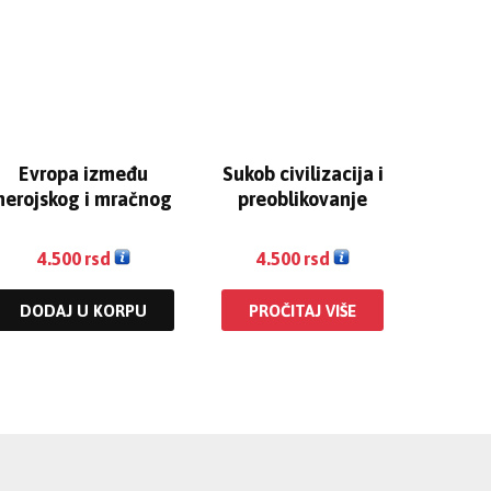
Evropa između
Sukob civilizacija i
herojskog i mračnog
preoblikovanje
doba
svetskog poretka
4.500
rsd
4.500
rsd
DODAJ U KORPU
PROČITAJ VIŠE