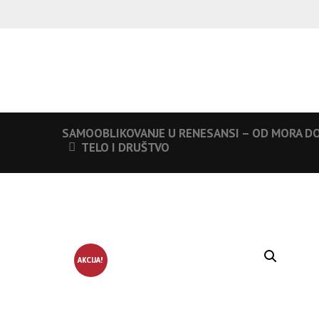
SAMOOBLIKOVANJE U RENESANSI – OD MORA DO
TELO I DRUŠTVO
AKCIJA!