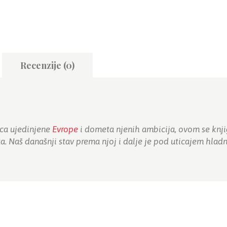
količina
Recenzije (0)
ica ujedinjene
Evrope
i dometa njenih ambicija, ovom se knji
. Naš današnji stav prema njoj i dalje je pod uticajem hladn