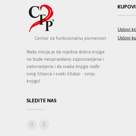
KUPOV
Uslovi ko
Uslovi k
Centar za funkcionalnu pismenost
Naša misija je da nijedna dobra knjiga
ne bude neopravdano zapostavljena i
zaboravljena i da svaka knjiga nađe
svog čitaoca i svaki čitalac - svoju
knjigu!
SLEDITE NAS