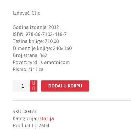
Izdavač: Clio
Godina izdanja: 2012
ISBN: 978-86-7102-416-7
Težina knjige: 710.00
Dimenzije knjige: 240×160
Broj strana: 362
Povez: tvrdi, s omotnicom
Pismo: ćirilica
Srednja
DODAJ U KORPU
Evropa
-
Od
SKU:
00473
ideje
Kategorija:
Istorija
do
Product ID:
2604
istorije