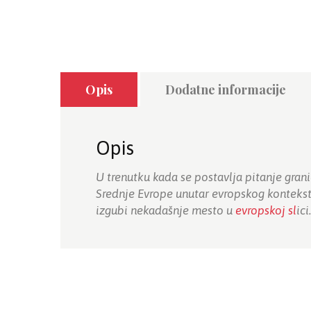
Opis
Dodatne informacije
Opis
U trenutku kada se postavlja pitanje gran
Srednje Evrope unutar evropskog konteksta
izgubi nekadašnje mesto u
evropskoj sl
ici.