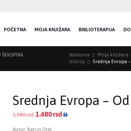
POČETNA
MOJA KNJIŽARA
BIBLIOTERAPIJA
DO
 ŠEKSPIRA
Naslovna
Moja knjižara
Istorija
Srednja Evropa – 
Srednja Evropa – Od 
1.480
rsd
1.980
rsd
Autor: Katrin Orel