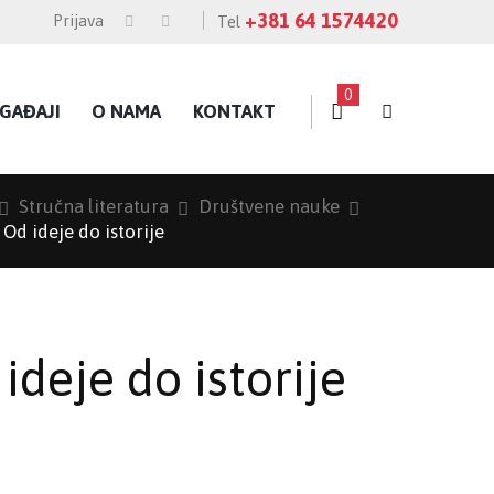
+381 64 1574420
Prijava
Tel
0
GAĐAJI
O NAMA
KONTAKT
Stručna literatura
Društvene nauke
Od ideje do istorije
ideje do istorije