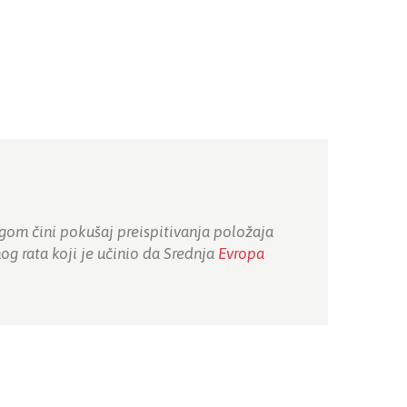
gom čini pokušaj preispitivanja položaja
og rata koji je učinio da Srednja
Evropa