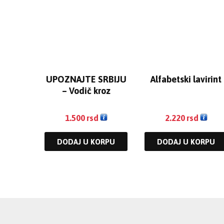
UPOZNAJTE SRBIJU
Alfabetski lavirint
– Vodič kroz
kulturno-istorijsku
baštinu
1.500
rsd
2.220
rsd
DODAJ U KORPU
DODAJ U KORPU