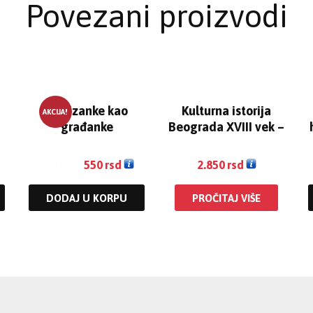
Povezani proizvodi
Partizanke kao
Kulturna istorija
AKCIJA!
građanke
Beograda XVIII vek –
II izdanje
880
rsd
550
rsd
2.850
rsd
DODAJ U KORPU
PROČITAJ VIŠE