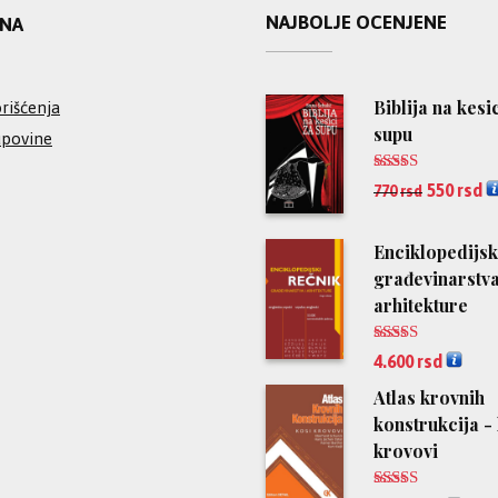
NAJBOLJE OCENJENE
INA
Biblija na kesi
rišćenja
supu
upovine
Ocenjeno
550
rsd
770
rsd
5.00
od 5
Enciklopedijsk
građevinarstva
arhitekture
Ocenjeno
4.600
rsd
5.00
od 5
Atlas krovnih
konstrukcija -
krovovi