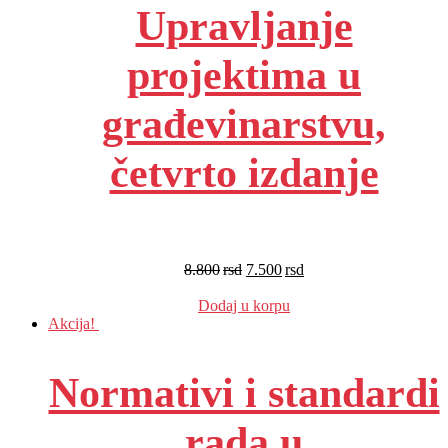
Upravljanje
projektima u
građevinarstvu,
četvrto izdanje
8.800
rsd
7.500
rsd
EUR
:
63 €
Dodaj u korpu
Akcija!
Normativi i standardi
rada u