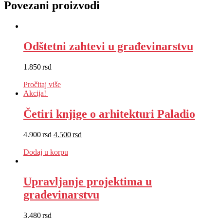
Povezani proizvodi
Odštetni zahtevi u građevinarstvu
1.850
rsd
EUR
:
16 €
Pročitaj više
Akcija!
Četiri knjige o arhitekturi Paladio
4.900
rsd
4.500
rsd
EUR
:
38 €
Dodaj u korpu
Upravljanje projektima u
građevinarstvu
3.480
rsd