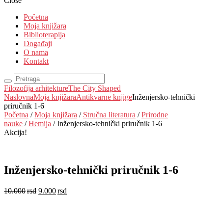
Close
Početna
Moja knjižara
Biblioterapija
Događaji
O nama
Kontakt
Filozofija arhitekture
The City Shaped
Naslovna
Moja knjižara
Antikvarne knjige
Inženjersko-tehnički
priručnik 1-6
Početna
/
Moja knjižara
/
Stručna literatura
/
Prirodne
nauke
/
Hemija
/ Inženjersko-tehnički priručnik 1-6
Akcija!
Inženjersko-tehnički priručnik 1-6
10.000
rsd
9.000
rsd
EUR
:
76 €