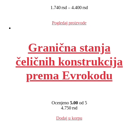
1.740
rsd
–
4.400
rsd
EUR
:
15 €
-
37 €
EUR
:
15 €
-
37 €
Pogledaj proizvode
Granična stanja
čeličnih konstrukcija
prema Evrokodu
Ocenjeno
5.00
od 5
4.750
rsd
EUR
:
40 €
Dodaj u korpu