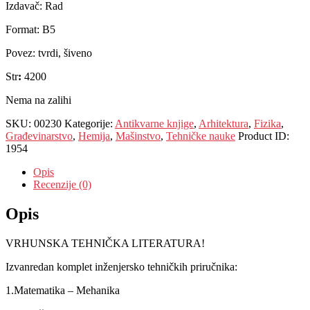
Izdavač: Rad
Format: B5
Povez: tvrdi, šiveno
Str
:
4200
Nema na zalihi
SKU:
00230
Kategorije:
Antikvarne knjige
,
Arhitektura
,
Fizika
,
Građevinarstvo
,
Hemija
,
Mašinstvo
,
Tehničke nauke
Product ID:
1954
Opis
Recenzije (0)
Opis
VRHUNSKA TEHNIČKA LITERATURA!
Izvanredan komplet inženjersko tehničkih priručnika:
1.Matematika – Mehanika