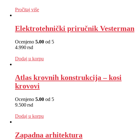
EUR
:
29 €
Pročitaj više
Elektrotehnički priručnik Vesterman
Ocenjeno
5.00
od 5
4.990
rsd
EUR
:
42 €
Dodaj u korpu
Atlas krovnih konstrukcija – kosi
krovovi
Ocenjeno
5.00
od 5
9.500
rsd
EUR
:
80 €
Dodaj u korpu
Zapadna arhitektura