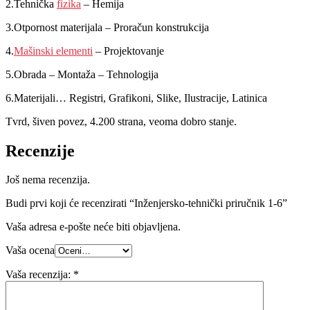
2.Tehnička
fizika
– Hemija
3.Otpornost materijala – Proračun konstrukcija
4.
Mašinski elementi
– Projektovanje
5.Obrada – Montaža – Tehnologija
6.Materijali… Registri, Grafikoni, Slike, Ilustracije, Latinica
Tvrd, šiven povez, 4.200 strana, veoma dobro stanje.
Recenzije
Još nema recenzija.
Budi prvi koji će recenzirati “Inženjersko-tehnički priručnik 1-6”
Vaša adresa e-pošte neće biti objavljena.
Vaša ocena
Vaša recenzija:
*