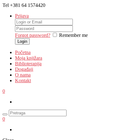
Tel
+381 64 1574420
Prijava
Forgot password?
Remember me
Početna
Moja knjižara
Biblioterapija
Događaji
O nama
Kontakt
0
0