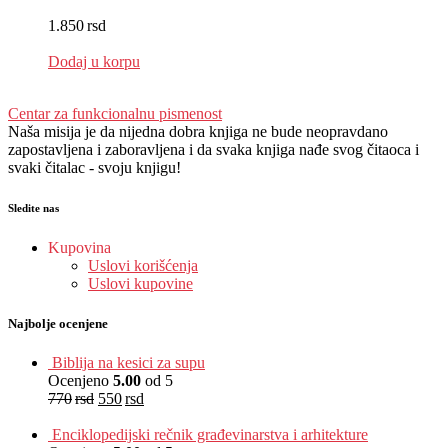
1.850
rsd
EUR
:
16 €
Dodaj u korpu
Centar za funkcionalnu pismenost
Naša misija je da nijedna dobra knjiga ne bude neopravdano
zapostavljena i zaboravljena i da svaka knjiga nađe svog čitaoca i
svaki čitalac - svoju knjigu!
Sledite nas
Kupovina
Uslovi korišćenja
Uslovi kupovine
Najbolje ocenjene
Biblija na kesici za supu
Ocenjeno
5.00
od 5
770
rsd
550
rsd
EUR
:
5 €
Enciklopedijski rečnik građevinarstva i arhitekture