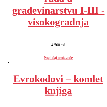
građevinarstvu I-III -
visokogradnja
4.500
rsd
EUR
:
38 €
EUR
:
38 €
Pogledaj proizvode
Evrokodovi – komlet
knjiga