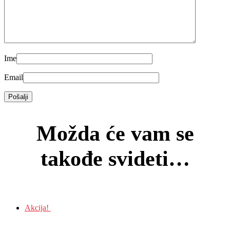
Ime
Email
Možda će vam se
takođe svideti…
Akcija!