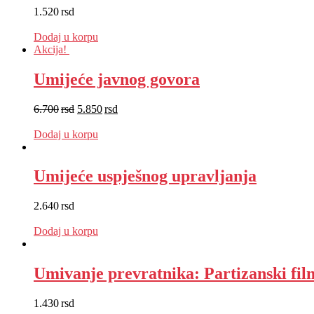
1.520
rsd
EUR
:
13 €
Dodaj u korpu
Akcija!
Umijeće javnog govora
6.700
rsd
5.850
rsd
EUR
:
49 €
Dodaj u korpu
Umijeće uspješnog upravljanja
2.640
rsd
EUR
:
22 €
Dodaj u korpu
Umivanje prevratnika: Partizanski fil
1.430
rsd