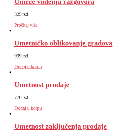
Umeće vođenja razgovora
825
rsd
EUR
:
7 €
Pročitaj više
Umetničko oblikovanje gradova
999
rsd
EUR
:
8 €
Dodaj u korpu
Umetnost prodaje
770
rsd
EUR
:
7 €
Dodaj u korpu
Umetnost zaključenja prodaje