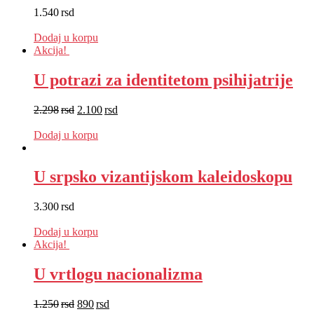
1.540
rsd
EUR
:
13 €
Dodaj u korpu
Akcija!
U potrazi za identitetom psihijatrije
2.298
rsd
2.100
rsd
EUR
:
18 €
Dodaj u korpu
U srpsko vizantijskom kaleidoskopu
3.300
rsd
EUR
:
28 €
Dodaj u korpu
Akcija!
U vrtlogu nacionalizma
1.250
rsd
890
rsd