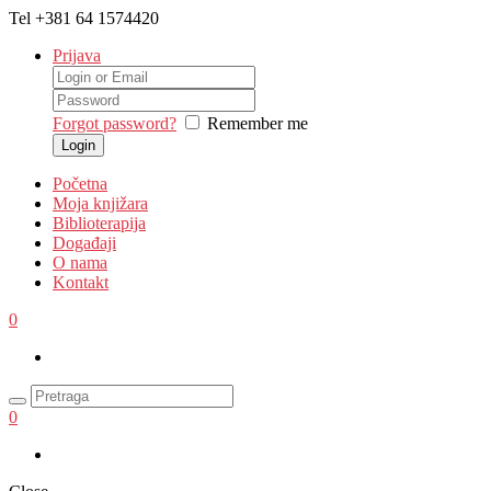
Tel
+381 64 1574420
Prijava
Forgot password?
Remember me
Početna
Moja knjižara
Biblioterapija
Događaji
O nama
Kontakt
0
0