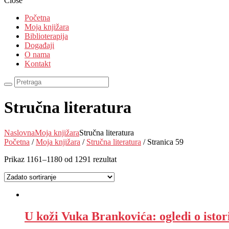
Close
Početna
Moja knjižara
Biblioterapija
Događaji
O nama
Kontakt
Stručna literatura
Naslovna
Moja knjižara
Stručna literatura
Početna
/
Moja knjižara
/
Stručna literatura
/ Stranica 59
Prikaz 1161–1180 od 1291 rezultat
U koži Vuka Brankovića: ogledi o istori