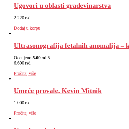
Ugovori u oblasti građevinarstva
2.220
rsd
EUR
:
19 €
Dodaj u korpu
Ultrasonografija fetalnih anomalija – k
Ocenjeno
5.00
od 5
6.600
rsd
EUR
:
56 €
Pročitaj više
Umeće provale, Kevin Mitnik
1.000
rsd
EUR
:
8 €
Pročitaj više