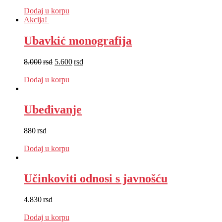
EUR
:
8 €
Dodaj u korpu
Akcija!
Ubavkić monografija
8.000
rsd
5.600
rsd
EUR
:
47 €
Dodaj u korpu
Ubeđivanje
880
rsd
EUR
:
7 €
Dodaj u korpu
Učinkoviti odnosi s javnošću
4.830
rsd
EUR
:
41 €
Dodaj u korpu