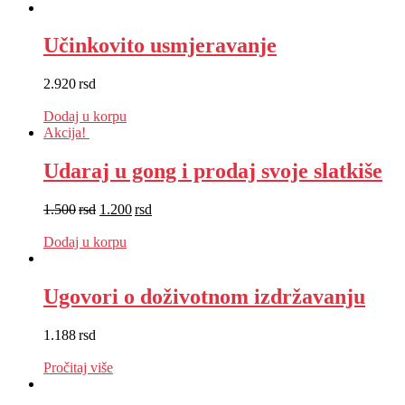
Učinkovito usmjeravanje
2.920
rsd
EUR
:
25 €
Dodaj u korpu
Akcija!
Udaraj u gong i prodaj svoje slatkiše
1.500
rsd
1.200
rsd
EUR
:
10 €
Dodaj u korpu
Ugovori o doživotnom izdržavanju
1.188
rsd
EUR
:
10 €
Pročitaj više