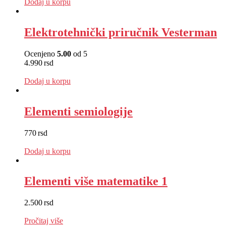
Dodaj u korpu
Elektrotehnički priručnik Vesterman
Ocenjeno
5.00
od 5
4.990
rsd
EUR
:
42 €
Dodaj u korpu
Elementi semiologije
770
rsd
EUR
:
7 €
Dodaj u korpu
Elementi više matematike 1
2.500
rsd
EUR
:
21 €
Pročitaj više