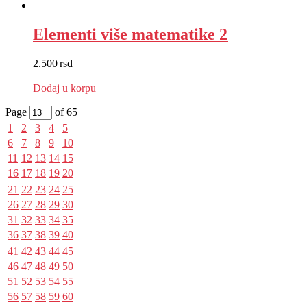
Elementi više matematike 2
2.500
rsd
EUR
:
21 €
Dodaj u korpu
Page
of 65
1
2
3
4
5
6
7
8
9
10
11
12
13
14
15
16
17
18
19
20
21
22
23
24
25
26
27
28
29
30
31
32
33
34
35
36
37
38
39
40
41
42
43
44
45
46
47
48
49
50
51
52
53
54
55
56
57
58
59
60