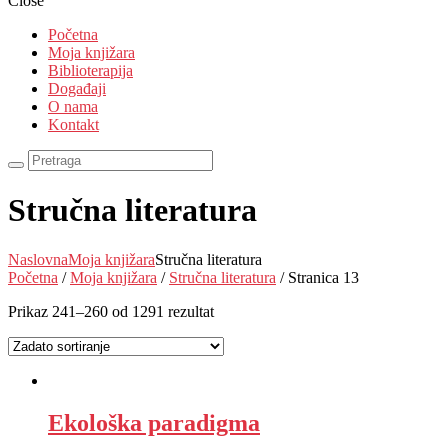
Close
Početna
Moja knjižara
Biblioterapija
Događaji
O nama
Kontakt
Stručna literatura
Naslovna
Moja knjižara
Stručna literatura
Početna
/
Moja knjižara
/
Stručna literatura
/ Stranica 13
Prikaz 241–260 od 1291 rezultat
Ekološka paradigma