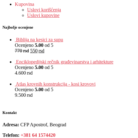
Kupovina
Uslovi korišćenja
Uslovi kupovine
Najbolje ocenjene
Biblija na kesici za supu
Ocenjeno
5.00
od 5
770
rsd
550
rsd
EUR
:
5 €
Enciklopedijski rečnik građevinarstva i arhitekture
Ocenjeno
5.00
od 5
4.600
rsd
EUR
:
39 €
Atlas krovnih konstrukcija - kosi krovovi
Ocenjeno
5.00
od 5
9.500
rsd
EUR
:
80 €
Kontakt
Adresa:
CFP Apostrof, Beograd
Telefon:
+381 64 1574420