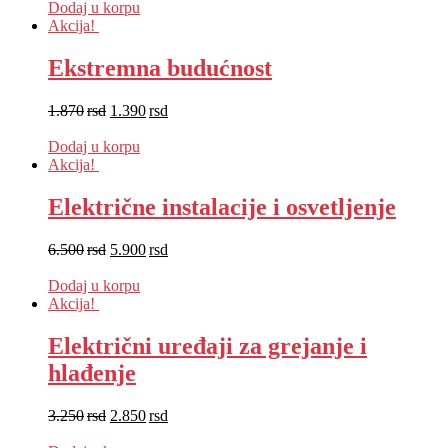
Dodaj u korpu
Akcija!
Ekstremna budućnost
1.870
rsd
1.390
rsd
EUR
:
12 €
Dodaj u korpu
Akcija!
Električne instalacije i osvetljenje
6.500
rsd
5.900
rsd
EUR
:
50 €
Dodaj u korpu
Akcija!
Električni uređaji za grejanje i
hlađenje
3.250
rsd
2.850
rsd
EUR
:
24 €