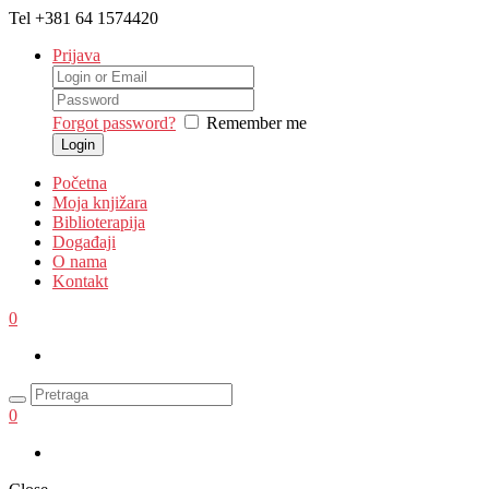
Tel
+381 64 1574420
Prijava
Forgot password?
Remember me
Početna
Moja knjižara
Biblioterapija
Događaji
O nama
Kontakt
0
0