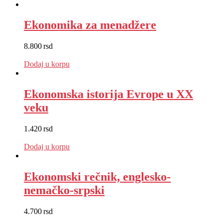
Ekonomika za menadžere
8.800
rsd
EUR
:
74 €
Dodaj u korpu
Ekonomska istorija Evrope u XX
veku
1.420
rsd
EUR
:
12 €
Dodaj u korpu
Ekonomski rečnik, englesko-
nemačko-srpski
4.700
rsd
EUR
:
40 €