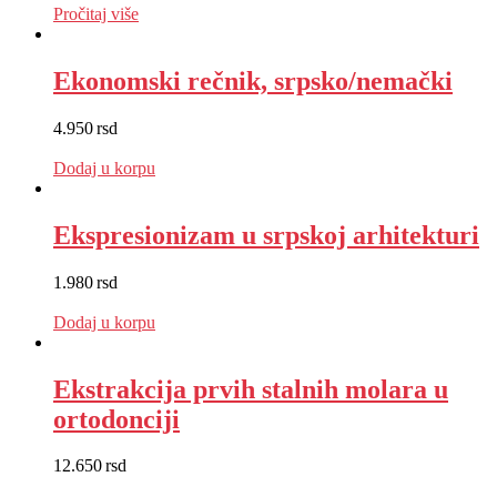
Pročitaj više
Ekonomski rečnik, srpsko/nemački
4.950
rsd
EUR
:
42 €
Dodaj u korpu
Ekspresionizam u srpskoj arhitekturi
1.980
rsd
EUR
:
17 €
Dodaj u korpu
Ekstrakcija prvih stalnih molara u
ortodonciji
12.650
rsd
EUR
:
107 €