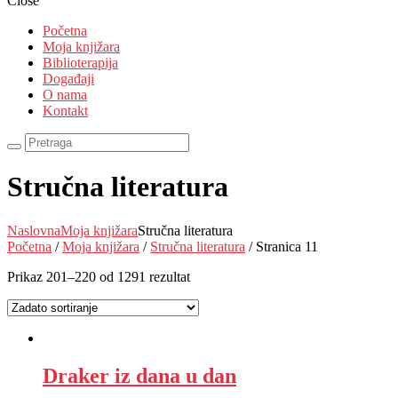
Close
Početna
Moja knjižara
Biblioterapija
Događaji
O nama
Kontakt
Stručna literatura
Naslovna
Moja knjižara
Stručna literatura
Početna
/
Moja knjižara
/
Stručna literatura
/ Stranica 11
Prikaz 201–220 od 1291 rezultat
Draker iz dana u dan