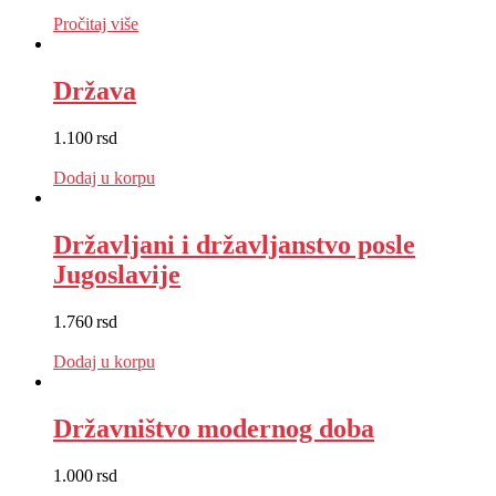
EUR
:
17 €
Pročitaj više
Država
1.100
rsd
EUR
:
9 €
Dodaj u korpu
Državljani i državljanstvo posle
Jugoslavije
1.760
rsd
EUR
:
15 €
Dodaj u korpu
Državništvo modernog doba
1.000
rsd
EUR
:
8 €