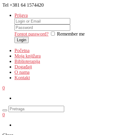
Tel
+381 64 1574420
Prijava
Forgot password?
Remember me
Početna
Moja knjižara
Biblioterapija
Događaji
O nama
Kontakt
0
0