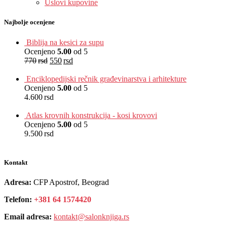
Uslovi kupovine
Najbolje ocenjene
Biblija na kesici za supu
Ocenjeno
5.00
od 5
770
rsd
550
rsd
EUR
:
5 €
Enciklopedijski rečnik građevinarstva i arhitekture
Ocenjeno
5.00
od 5
4.600
rsd
EUR
:
39 €
Atlas krovnih konstrukcija - kosi krovovi
Ocenjeno
5.00
od 5
9.500
rsd
EUR
:
80 €
Kontakt
Adresa:
CFP Apostrof, Beograd
Telefon:
+381 64 1574420
Email adresa:
kontakt@salonknjiga.rs