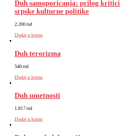
Duh samoporicanja: prilog kritici
srpske kulturne politike
2.200
rsd
EUR
:
19 €
Dodaj u korpu
Duh terorizma
540
rsd
EUR
:
5 €
Dodaj u korpu
Duh umetnosti
1.817
rsd
EUR
:
15 €
Dodaj u korpu