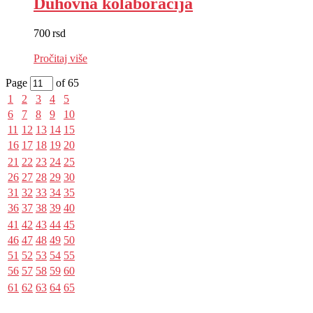
Duhovna kolaboracija
700
rsd
EUR
:
6 €
Pročitaj više
Page
of 65
1
2
3
4
5
6
7
8
9
10
11
12
13
14
15
16
17
18
19
20
21
22
23
24
25
26
27
28
29
30
31
32
33
34
35
36
37
38
39
40
41
42
43
44
45
46
47
48
49
50
51
52
53
54
55
56
57
58
59
60
61
62
63
64
65