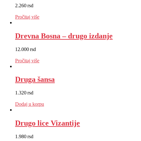
2.260
rsd
EUR
:
19 €
Pročitaj više
Drevna Bosna – drugo izdanje
12.000
rsd
EUR
:
101 €
Pročitaj više
Druga šansa
1.320
rsd
EUR
:
11 €
Dodaj u korpu
Drugo lice Vizantije
1.980
rsd