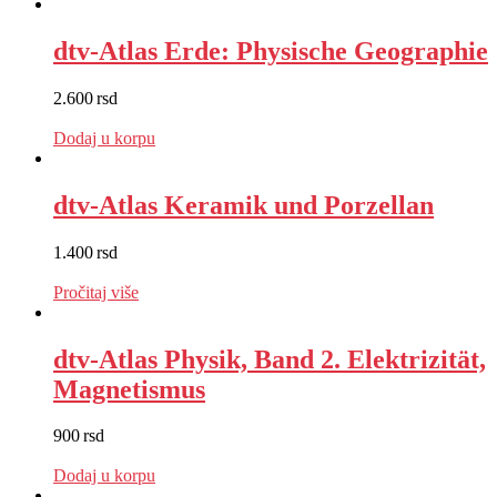
dtv-Atlas Erde: Physische Geographie
2.600
rsd
EUR
:
22 €
Dodaj u korpu
dtv-Atlas Keramik und Porzellan
1.400
rsd
EUR
:
12 €
Pročitaj više
dtv-Atlas Physik, Band 2. Elektrizität,
Magnetismus
900
rsd
EUR
:
8 €
Dodaj u korpu