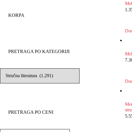
Meh
1.3
KORPA
Dod
PRETRAGA PO KATEGORIJI
Me
7.3
Dod
Men
str
PRETRAGA PO CENI
5.5