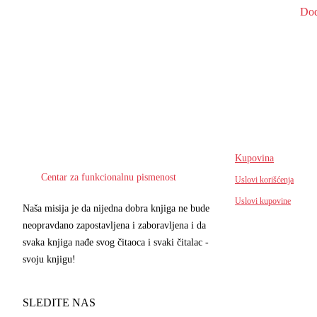
Dod
Kupovina
Centar za funkcionalnu pismenost
Uslovi korišćenja
Uslovi kupovine
Naša misija je da nijedna dobra knjiga ne bude
neopravdano zapostavljena i zaboravljena i da
svaka knjiga nađe svog čitaoca i svaki čitalac -
svoju knjigu!
SLEDITE NAS