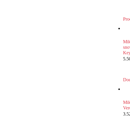
Proč
Mil
sno
Key
5.5
Dod
Mil
Ver
3.5