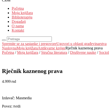
Close
Početna
Moja knjižara
Biblioterapija
Događaji
O nama
Kontakt
Spremite se za sastanke i pregovore
Ugovori u oblasti građevinarstva
Naslovna
Moja knjižara
Antikvarne knjige
Rječnik kaznenog prava
Početna
/
Moja knjižara
/
Stručna literatura
/
Društvene nauke
/
Sociol
Rječnik kaznenog prava
4.999
rsd
EUR
:
42 €
Izdavač: Masmedia
Povez: tvrdi