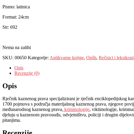
Pismo: latinica
Format: 24cm
Str: 692
Nema na zalihi
SKU:
00650
Kategorije:
Antikvarne knjige
,
Opšti
,
Rečnici i leksikoni
Opis
Recenzije (0)
Opis
Rječnik kaznenog prava specijalizirani je rječnik enciklopedijskog ka
1700 pojmova s područja materijalnog kaznenog prava, njegove povije
međunarodnog kaznenog prava,
kriminologije
, viktimologije, krimina
djeluju u kaznenom pravosuđu, odvjetništvu, policiji i drugim dijelo
pitanjima.
Recenzije