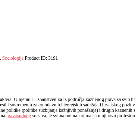
,
Sociologija
Product ID:
3191
raktera. U njemu 11 znanstvenika iz područja kaznenog prava sa svih hrv
sti i suvremenih zakonodavnih i teoretskih sadržaja i hrvatskog pozit
lne politike (politike suzbijanja kažnjivih ponašanja) i drugih kaznenih
vima
pravosudnog
sustava, te svima onima kojima su u njihovu profesio