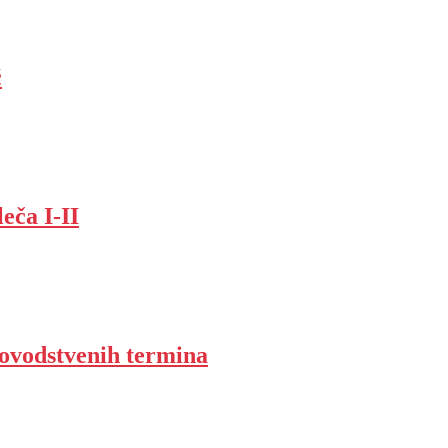
ć
eča I-II
novodstvenih termina