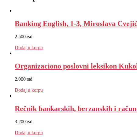
Banking English, 1-3, Miroslava Cveji
2.500
rsd
EUR
:
21 €
Dodaj u korpu
Organizaciono poslovni leksikon Kukol
2.000
rsd
EUR
:
17 €
Dodaj u korpu
Rečnik bankarskih, berzanskih i raču
3.200
rsd
EUR
:
27 €
Dodaj u korpu