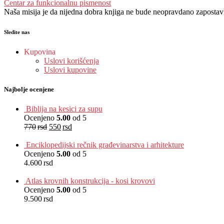
Centar za funkcionalnu pismenost
Naša misija je da nijedna dobra knjiga ne bude neopravdano zapostavlje
Sledite nas
Kupovina
Uslovi korišćenja
Uslovi kupovine
Najbolje ocenjene
Biblija na kesici za supu
Ocenjeno
5.00
od 5
770
rsd
550
rsd
EUR
:
5 €
Enciklopedijski rečnik građevinarstva i arhitekture
Ocenjeno
5.00
od 5
4.600
rsd
EUR
:
39 €
Atlas krovnih konstrukcija - kosi krovovi
Ocenjeno
5.00
od 5
9.500
rsd
EUR
:
80 €