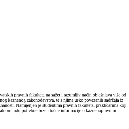
atskih pravnih fakulteta na sažet i razumljiv način objašnjava više od
ivnog kaznenog zakonodavstva, te s njima usko povezanih sadržaja iz
 znanosti. Namijenjen je studentima pravnih fakulteta, praktičarima koji
nalnom radu potrebne brze i točne informacije o kaznenopravnim