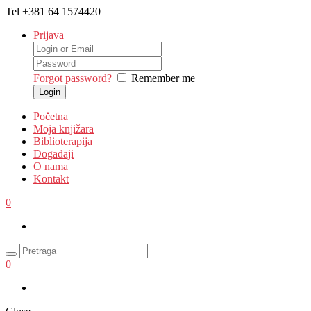
Tel
+381 64 1574420
Prijava
Forgot password?
Remember me
Početna
Moja knjižara
Biblioterapija
Događaji
O nama
Kontakt
0
0