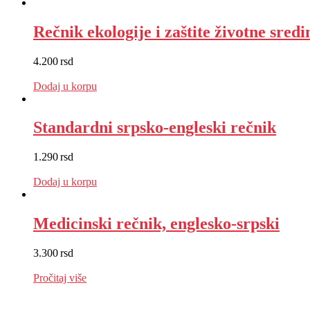
Rečnik ekologije i zaštite životne sredi
4.200
rsd
EUR
:
35 €
Dodaj u korpu
Standardni srpsko-engleski rečnik
1.290
rsd
EUR
:
11 €
Dodaj u korpu
Medicinski rečnik, englesko-srpski
3.300
rsd
EUR
:
28 €
Pročitaj više