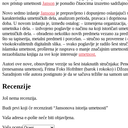
nov pristup umetnosti
Janson
je ponudio čitaocima izuzetno sadržajno d
Novo sedmo izdanje
Jansona
je prepravljeno i dopunjeno oslanjajući s
karakteristika umetničkih dela, analizom perioda, pravaca i doprinosa 
doba. U novom izdanju je, između ostalog: – izmenjena organizacija, d
umetnika i dela. – izdvojeno poglavlje o načinu na koji istoričari u
umetničkih dela. – obrađeno nekoliko novih predmeta vezano za predm
što su tapiserija, metalni predmeti i porcelan. – stručno su proverene i
visokokvalitetnih digitalnih slika. – svako poglavlje je radilo šest 
islamska umetnost, proširena je rasprava o manje značajnim umetnosti
nezaobilazna knjiga za sve koje interesuje
umetnost.
Autori ove nove, obnovljene verzije su šest istaknutih stručnjaka: P
(renesansna umetnost), Frima Foks Hofrihter (barok i rokoko) i Džoz
Saradnjom više autora postignuto je da se sačuva težište na samom umet
Recenzije
Još nema recenzija.
Budi prvi koji će recenzirati “Jansonova istorija umetnosti”
Vaša adresa e-pošte neće biti objavljena.
Vaša ocena