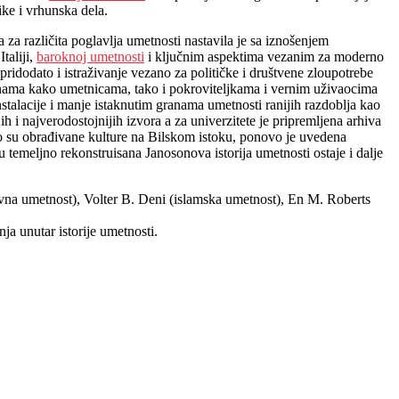
ike i vrhunska dela.
 za različita poglavlja umetnosti nastavila je sa iznošenjem
taliji,
baroknoj umetnosti
i ključnim aspektima vezanim za moderno
idodato i istraživanje vezano za političke i društvene zloupotrebe
ženama kako umetnicama, tako i pokroviteljkama i vernim uživaocima
alacije i manje istaknutim granama umetnosti ranijih razdoblja kao
ih i najverodostojnijih izvora a za univerzitete je pripremljena arhiva
edo su obrađivane kulture na Bilskom istoku, ponovo je uvedena
temeljno rekonstruisana Janosonova istorija umetnosti ostaje i dalje
ovna umetnost), Volter B. Deni (islamska umetnost), En M. Roberts
ja unutar istorije umetnosti.