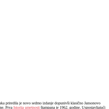
njaka priredila je novo sedmo izdanje dopunivši klasično Jansonovo
rne. Prva
Istorija umetnosti
štampana je 1962. godine. Uspostavljajući