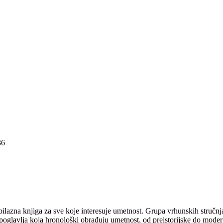
36
obilazna knjiga za sve koje interesuje umetnost. Grupa vrhunskih struč
t poglavlja koja hronološki obrađuju umetnost, od preistorijske do mode