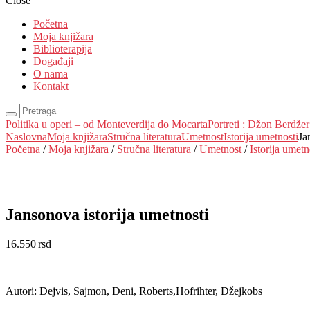
Close
Početna
Moja knjižara
Biblioterapija
Događaji
O nama
Kontakt
Politika u operi – od Monteverdija do Mocarta
Portreti : Džon Berdže
Naslovna
Moja knjižara
Stručna literatura
Umetnost
Istorija umetnosti
Ja
Početna
/
Moja knjižara
/
Stručna literatura
/
Umetnost
/
Istorija umetn
Jansonova istorija umetnosti
16.550
rsd
EUR
:
140 €
Autori:
Dejvis, Sajmon, Deni, Roberts,Hofrihter, Džejkobs