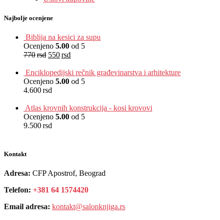
Najbolje ocenjene
Biblija na kesici za supu
Ocenjeno
5.00
od 5
770
rsd
550
rsd
EUR
:
5 €
Enciklopedijski rečnik građevinarstva i arhitekture
Ocenjeno
5.00
od 5
4.600
rsd
EUR
:
39 €
Atlas krovnih konstrukcija - kosi krovovi
Ocenjeno
5.00
od 5
9.500
rsd
EUR
:
80 €
Kontakt
Adresa:
CFP Apostrof, Beograd
Telefon:
+381 64 1574420
Email adresa:
kontakt@salonknjiga.rs