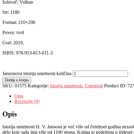
Izdavač: Vulkan
Str: 1180
Format: 210×290
Povez: tvrd
God: 2019.
ISBN: 978-953-813-011-3
Jansonova istorija umetnosti količina
Dodaj u korpu
SKU:
01575
Kategorije:
Istorija umetnosti
,
Umetnost
Product ID:
72
Opis
Recenzije (0)
Opis
Istorija umetnosti H. V. Jansona je već više od četrdeset godina neza
delo koje sada ima više od 1100 strana. Knjiga je podeljena u tridese