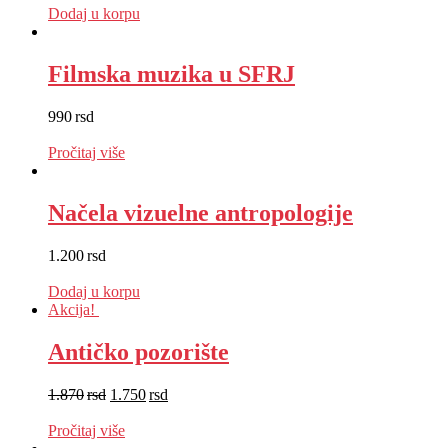
Dodaj u korpu
Filmska muzika u SFRJ
990
rsd
EUR
:
8 €
Pročitaj više
Načela vizuelne antropologije
1.200
rsd
EUR
:
10 €
Dodaj u korpu
Akcija!
Antičko pozorište
1.870
rsd
1.750
rsd
EUR
:
15 €
Pročitaj više