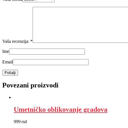
Vaša recenzija:
*
Ime
Email
Povezani proizvodi
Umetničko oblikovanje gradova
999
rsd
EUR
:
8 €