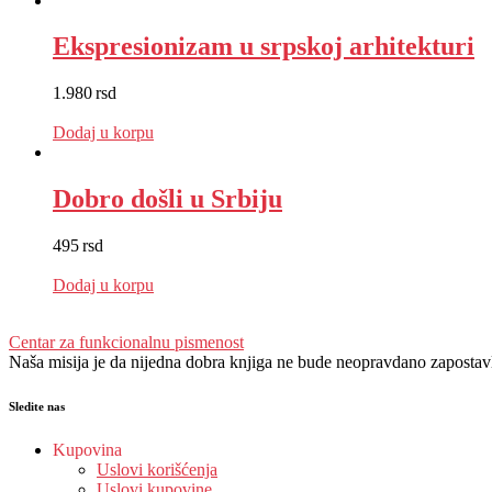
Ekspresionizam u srpskoj arhitekturi
1.980
rsd
EUR
:
17 €
Dodaj u korpu
Dobro došli u Srbiju
495
rsd
EUR
:
4 €
Dodaj u korpu
Centar za funkcionalnu pismenost
Naša misija je da nijedna dobra knjiga ne bude neopravdano zapostavlje
Sledite nas
Kupovina
Uslovi korišćenja
Uslovi kupovine