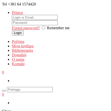
Tel
+381 64 1574420
Prijava
Forgot password?
Remember me
Početna
Moja knjižara
Biblioterapija
Događaji
O nama
Kontakt
0
0