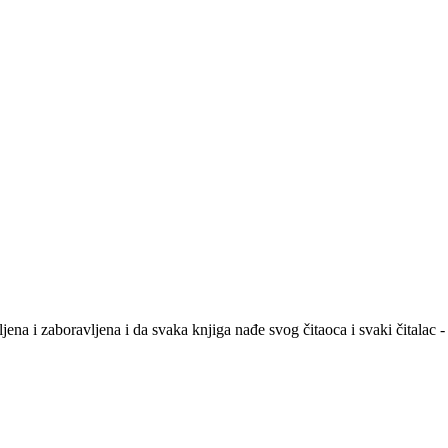
na i zaboravljena i da svaka knjiga nađe svog čitaoca i svaki čitalac -