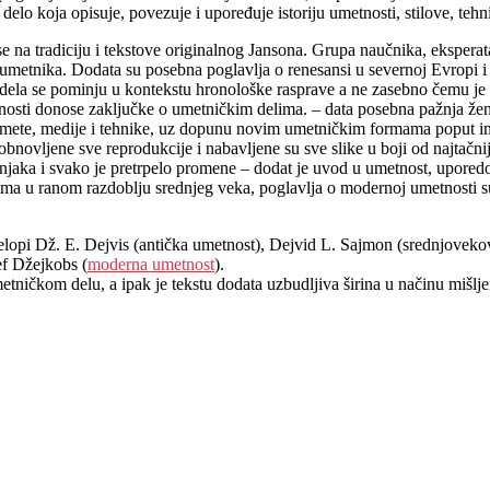
elo koja opisuje, povezuje i upoređuje istoriju umetnosti, stilove, tehn
e na tradiciju i tekstove originalnog Jansona. Grupa naučnika, eksperata
umetnika. Dodata su posebna poglavlja o renesansi u severnoj Evropi i I
ela se pominju u kontekstu hronološke rasprave a ne zasebno čemu je pr
metnosti donose zaključke o umetničkim delima. – data posebna pažnja 
ete, medije i tehnike, uz dopunu novim umetničkim formama poput inst
 obnovljene sve reprodukcije i nabavljene su sve slike u boji od najtačnij
stručnjaka i svako je pretrpelo promene – dodat je uvod u umetnost, upor
ma u ranom razdoblju srednjeg veka, poglavlja o modernoj umetnosti su 
enelopi Dž. E. Dejvis (antička umetnost), Dejvid L. Sajmon (srednjovek
ef Džejkobs (
moderna umetnost
).
ničkom delu, a ipak je tekstu dodata uzbudljiva širina u načinu mišljen