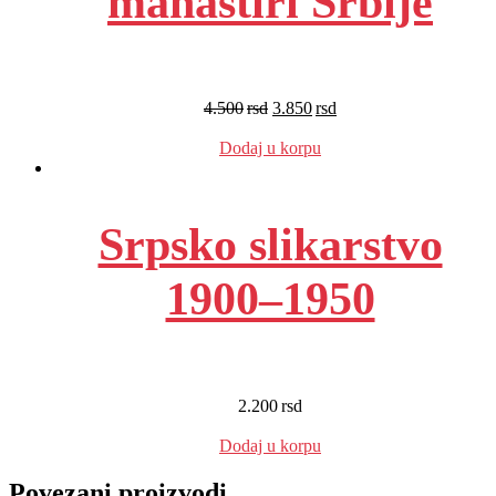
manastiri Srbije
4.500
rsd
3.850
rsd
EUR
:
32 €
Dodaj u korpu
Srpsko slikarstvo
1900–1950
2.200
rsd
EUR
:
19 €
Dodaj u korpu
Povezani proizvodi