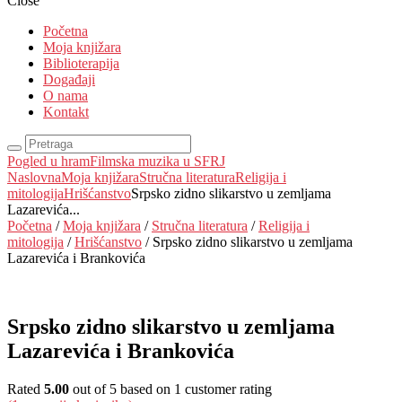
Close
Početna
Moja knjižara
Biblioterapija
Događaji
O nama
Kontakt
Pogled u hram
Filmska muzika u SFRJ
Naslovna
Moja knjižara
Stručna literatura
Religija i
mitologija
Hrišćanstvo
Srpsko zidno slikarstvo u zemljama
Lazarevića...
Početna
/
Moja knjižara
/
Stručna literatura
/
Religija i
mitologija
/
Hrišćanstvo
/ Srpsko zidno slikarstvo u zemljama
Lazarevića i Brankovića
Srpsko zidno slikarstvo u zemljama
Lazarevića i Brankovića
Rated
5.00
out of 5 based on
1
customer rating