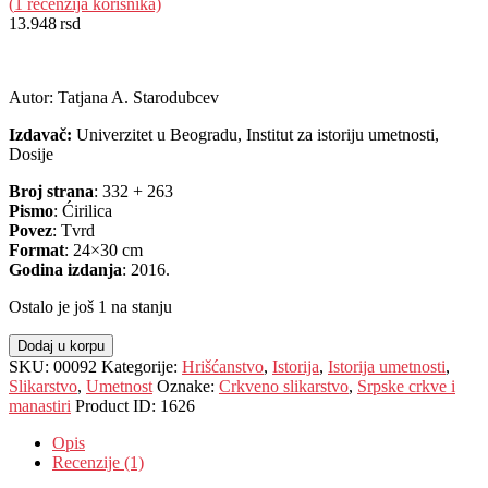
(
1
recenzija korisnika)
13.948
rsd
EUR
:
118 €
Autor: Tatjana A. Starodubcev
Izdavač:
Univerzitet u Beogradu, Institut za istoriju umetnosti,
Dosije
Broj strana
: 332 + 263
Pismo
: Ćirilica
Povez
: Tvrd
Format
: 24×30 cm
Godina izdanja
: 2016.
Ostalo je još 1 na stanju
Dodaj u korpu
SKU:
00092
Kategorije:
Hrišćanstvo
,
Istorija
,
Istorija umetnosti
,
Slikarstvo
,
Umetnost
Oznake:
Crkveno slikarstvo
,
Srpske crkve i
manastiri
Product ID:
1626
Opis
Recenzije (1)