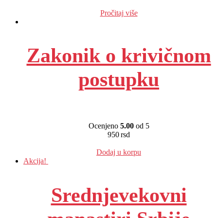
EUR
:
93 €
Pročitaj više
Zakonik o krivičnom
postupku
Ocenjeno
5.00
od 5
950
rsd
EUR
:
8 €
Dodaj u korpu
Akcija!
Srednjevekovni