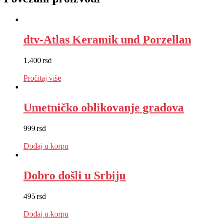
dtv-Atlas Keramik und Porzellan
1.400
rsd
EUR
:
12 €
Pročitaj više
Umetničko oblikovanje gradova
999
rsd
EUR
:
8 €
Dodaj u korpu
Dobro došli u Srbiju
495
rsd
EUR
:
4 €
Dodaj u korpu