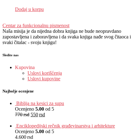
EUR
:
36 €
Dodaj u korpu
Centar za funkcionalnu pismenost
Naša misija je da nijedna dobra knjiga ne bude neopravdano
zapostavljena i zaboravljena i da svaka knjiga nađe svog čitaoca i
svaki čitalac - svoju knjigu!
Sledite nas
Kupovina
Uslovi korišćenja
Uslovi kupovine
Najbolje ocenjene
Biblija na kesici za supu
Ocenjeno
5.00
od 5
770
rsd
550
rsd
EUR
:
5 €
Enciklopedijski rečnik građevinarstva i arhitekture
Ocenjeno
5.00
od 5
4.600
rsd