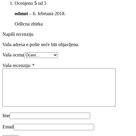
Ocenjeno
5
od 5
odmut
–
6. februara 2018.
Odlicna zbirka
Napiši recenziju
Vaša adresa e-pošte neće biti objavljena.
Vaša ocena
Vaša recenzija:
*
Ime
Email