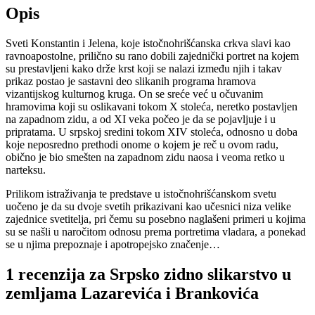
Opis
Sveti Konstantin i Jelena, koje istočnohrišćanska crkva slavi kao
ravnoapostolne, prilično su rano dobili zajednički portret na kojem
su prestavljeni kako drže krst koji se nalazi između njih i takav
prikaz postao je sastavni deo slikanih programa hramova
vizantijskog kulturnog kruga. On se sreće već u očuvanim
hramovima koji su oslikavani tokom X stoleća, neretko postavljen
na zapadnom zidu, a od XI veka počeo je da se pojavljuje i u
pripratama. U srpskoj sredini tokom XIV stoleća, odnosno u doba
koje neposredno prethodi onome o kojem je reč u ovom radu,
obično je bio smešten na zapadnom zidu naosa i veoma retko u
narteksu.
Prilikom istraživanja te predstave u istočnohrišćanskom svetu
uočeno je da su dvoje svetih prikazivani kao učesnici niza velike
zajednice svetitelja, pri čemu su posebno naglašeni primeri u kojima
su se našli u naročitom odnosu prema portretima vladara, a ponekad
se u njima prepoznaje i apotropejsko značenje…
1 recenzija za
Srpsko zidno slikarstvo u
zemljama Lazarevića i Brankovića