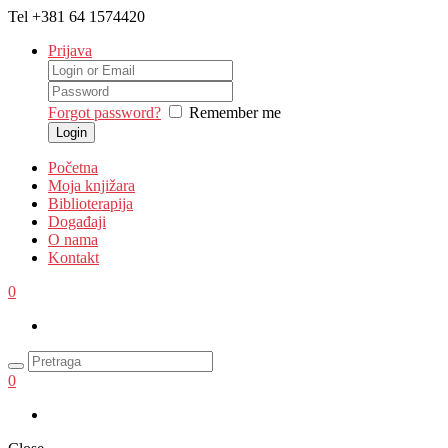
Tel
+381 64 1574420
Prijava
Forgot password?
Remember me
Početna
Moja knjižara
Biblioterapija
Događaji
O nama
Kontakt
0
0