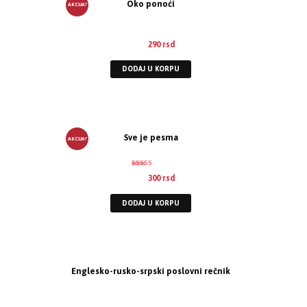
Oko ponoći
AKCIJA!
420
rsd
290
rsd
DODAJ U KORPU
Sve je pesma
AKCIJA!
Ocenje
420
rsd
300
rsd
no
2.58
od 5
DODAJ U KORPU
Englesko-rusko-srpski poslovni rečnik