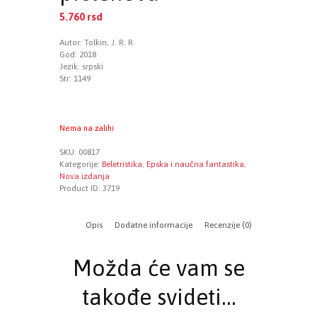
5.760
rsd
Autor: Tolkin, J. R. R.
God: 2018
Jezik: srpski
Str: 1149
Nema na zalihi
SKU:
00817
Kategorije:
Beletristika
,
Epska i naučna fantastika
,
Nova izdanja
Product ID:
3719
Opis
Dodatne informacije
Recenzije (0)
Možda će vam se
takođe svideti…