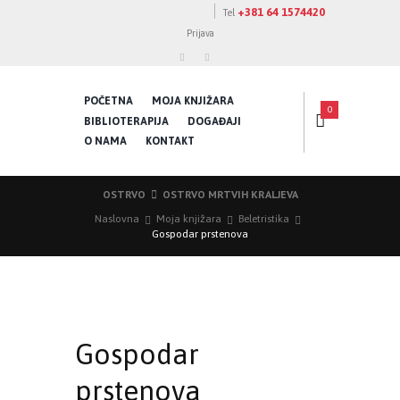
+381 64 1574420
Tel
Prijava
POČETNA
MOJA KNJIŽARA
0
BIBLIOTERAPIJA
DOGAĐAJI
O NAMA
KONTAKT
OSTRVO
OSTRVO MRTVIH KRALJEVA
Naslovna
Moja knjižara
Beletristika
Gospodar prstenova
Gospodar
prstenova