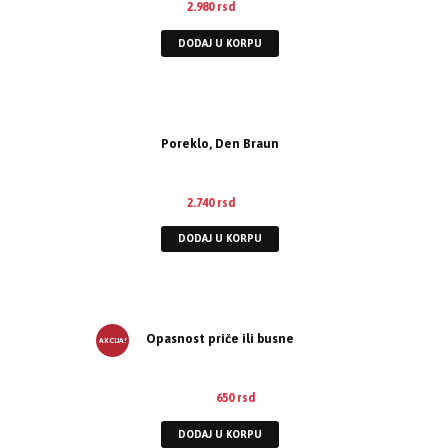
2.980
rsd
DODAJ U KORPU
Poreklo, Den Braun
2.740
rsd
DODAJ U KORPU
Opasnost priče ili busne
AKCIJA!
715
rsd
650
rsd
DODAJ U KORPU