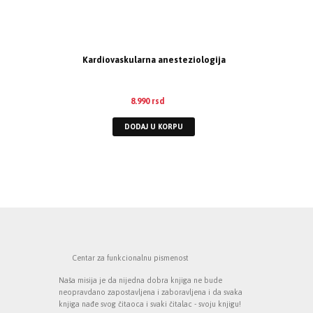
Kardiovaskularna anesteziologija
8.990
rsd
DODAJ U KORPU
Centar za funkcionalnu pismenost
Naša misija je da nijedna dobra knjiga ne bude
neopravdano zapostavljena i zaboravljena i da svaka
knjiga nađe svog čitaoca i svaki čitalac - svoju knjigu!