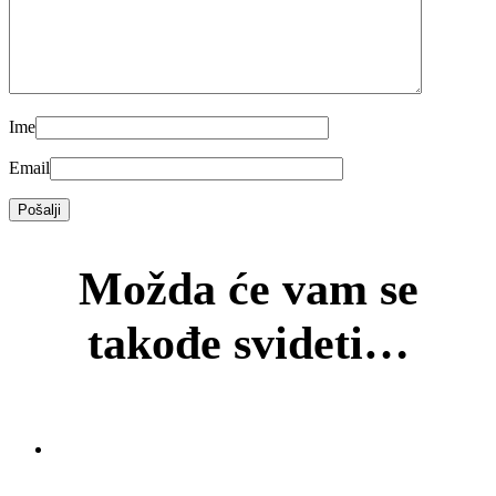
Ime
Email
Možda će vam se
takođe svideti…