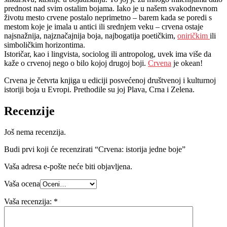
prednost nad svim ostalim bojama. Iako je u našem svakodnevnom
životu mesto crvene postalo neprimetno – barem kada se poredi s
mestom koje je imala u antici ili srednjem veku – crvena ostaje
najsnažnija, najznačajnija boja, najbogatija poetičkim,
oniričkim
ili
simboličkim horizontima.
Istoričar, kao i lingvista, sociolog ili antropolog, uvek ima više da
kaže o crvenoj nego o bilo kojoj drugoj boji.
Crvena
je okean!
Crvena je četvrta knjiga u ediciji posvećenoj društvenoj i kulturnoj
istoriji boja u Evropi. Prethodile su joj Plava, Crna i Zelena.
Recenzije
Još nema recenzija.
Budi prvi koji će recenzirati “Crvena: istorija jedne boje”
Vaša adresa e-pošte neće biti objavljena.
Vaša ocena
Vaša recenzija:
*