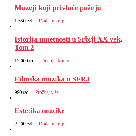
Muzeji koji privlače pažnju
1.650
rsd
Dodaj u korpu
Istorija umetnosti u Srbiji XX vek,
Tom 2
12.000
rsd
Dodaj u korpu
Filmska muzika u SFRJ
990
rsd
Pročitaj više
Estetika muzike
2.200
rsd
Dodaj u korpu