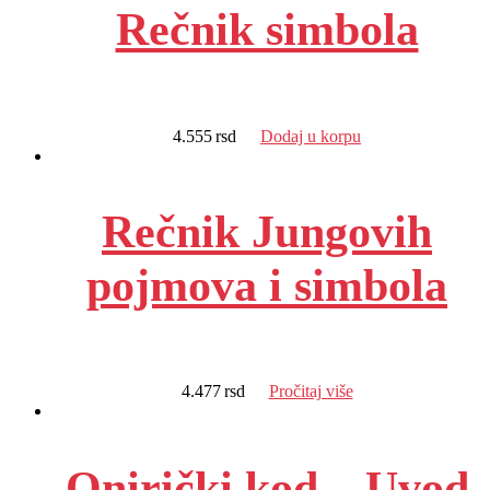
Rečnik simbola
4.555
rsd
Dodaj u korpu
Rečnik Jungovih
pojmova i simbola
4.477
rsd
Pročitaj više
Onirički kod – Uvod