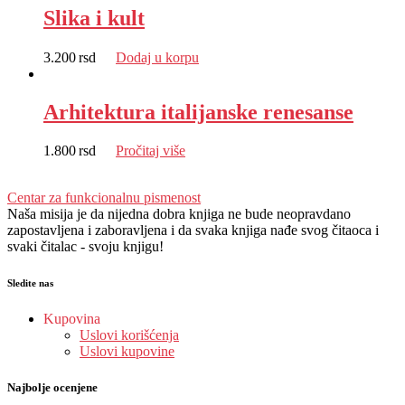
Slika i kult
3.200
rsd
Dodaj u korpu
Arhitektura italijanske renesanse
1.800
rsd
Pročitaj više
Centar za funkcionalnu pismenost
Naša misija je da nijedna dobra knjiga ne bude neopravdano
zapostavljena i zaboravljena i da svaka knjiga nađe svog čitaoca i
svaki čitalac - svoju knjigu!
Sledite nas
Kupovina
Uslovi korišćenja
Uslovi kupovine
Najbolje ocenjene