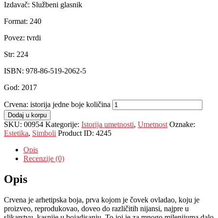
Izdavač: Službeni glasnik
Format: 240
Povez: tvrdi
Str: 224
ISBN: 978-86-519-2062-5
God: 2017
Crvena: istorija jedne boje količina
Dodaj u korpu
SKU:
00954
Kategorije:
Istorija umetnosti
,
Umetnost
Oznake:
Estetika
,
Simboli
Product ID:
4245
Opis
Recenzije (0)
Opis
Crvena je arhetipska boja, prva kojom je čovek ovladao, koju je
proizveo, reprodukovao, doveo do različitih nijansi, najpre u
slikarstvu, kasnije u bojadisanju. To joj je za mnogo milenijuma dalo