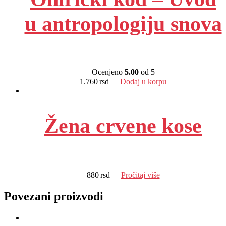
u antropologiju snova
Ocenjeno
5.00
od 5
1.760
rsd
Dodaj u korpu
Žena crvene kose
880
rsd
Pročitaj više
Povezani proizvodi