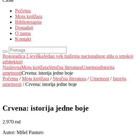
Close
Početna
Moja knjižara
Biblioterapija
Događaji
O nama
Kontakt
Bogoradica Ljeviška
Jedan vek traženja nacionalnog stila u srpskoj
arhitekturi
Naslovna
Moja knjižara
Stručna literatura
Umetnost
Istorija
umetnosti
Crvena: istorija jedne boje
Početna
/
Moja knjižara
/
Stručna literatura
/
Umetnost
/
Istorija
umetnosti
/ Crvena: istorija jedne boje
Crvena: istorija jedne boje
2.970
rsd
Autor: Mišel Pasturo