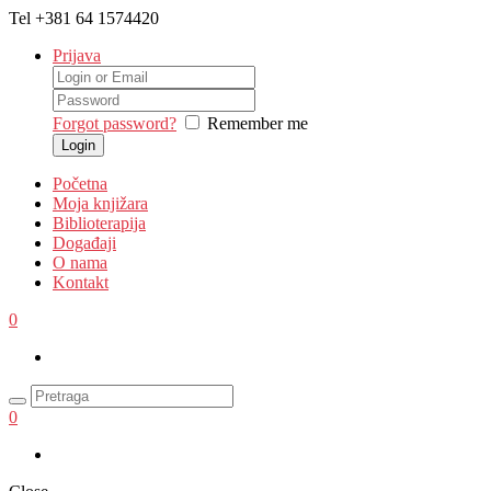
Tel
+381 64 1574420
Prijava
Forgot password?
Remember me
Početna
Moja knjižara
Biblioterapija
Događaji
O nama
Kontakt
0
0