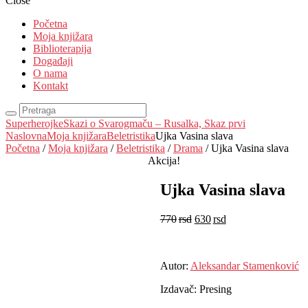
Close
Početna
Moja knjižara
Biblioterapija
Događaji
O nama
Kontakt
Superherojke
Skazi o Svarogmaču – Rusalka, Skaz prvi
Naslovna
Moja knjižara
Beletristika
Ujka Vasina slava
Početna
/
Moja knjižara
/
Beletristika
/
Drama
/ Ujka Vasina slava
Akcija!
Ujka Vasina slava
770
rsd
630
rsd
EUR
:
5 €
Autor:
Aleksandar Stamenković
Izdavač: Presing