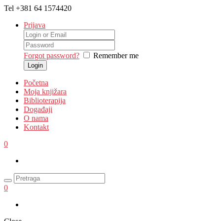
Tel
+381 64 1574420
Prijava
Forgot password?
Remember me
Početna
Moja knjižara
Biblioterapija
Događaji
O nama
Kontakt
0
0