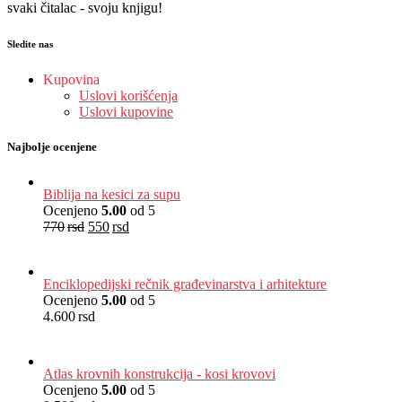
svaki čitalac - svoju knjigu!
Sledite nas
Kupovina
Uslovi korišćenja
Uslovi kupovine
Najbolje ocenjene
Biblija na kesici za supu
Ocenjeno
5.00
od 5
770
rsd
550
rsd
EUR
:
5 €
Enciklopedijski rečnik građevinarstva i arhitekture
Ocenjeno
5.00
od 5
4.600
rsd
EUR
:
39 €
Atlas krovnih konstrukcija - kosi krovovi
Ocenjeno
5.00
od 5