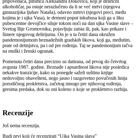
pripovedača, pitomca Aleksandra Đokovića, koji je delirični
alkoholičar, pa ostaje nerazlučeno da li se već mrtvi (njegova
gimnazijska ljubav Nataša), odavno mrtrvi (njegovi preci, među
kojima je i ujka Vasa), te demoni poput inkubusa koji ga u liku
pubescentne devojčice siluje tokom noći na dan ujka Vasine slave –
Svetog Ilije Gromovnika, pojavljuju zaista ili, pak, kao prikaze i
šimere njegovog delirijuma. On je u ta četiri dana okružen
pandemonijumom beznadežnih gradskih likova, koji ga, međutim,
prate od detinjstva, pa i od pre rođenja. Taj se pandemonijum račva
na muški i ženski ogranak.
Pomenuta četiri dana precizno su datirana, od prvog do četvrtog
avgusta 1987. godine. Beznađe i apsurdnost likova nije posledica
nekakve tranzicije, kako su ponegde saželi suštinu knjige
nedovoljno obavešteni, nego jasno i razgovetno povučenih linija
porodičnog prokletstva, začetog mnogo pre njihovog rođenja,
gresima predaka, dok su oni koleno o koje se prokletstvo razbija.
Recenzije
Još nema recenzija.
Budi prvi koji će recenzirati “Ujka Vasina slava”