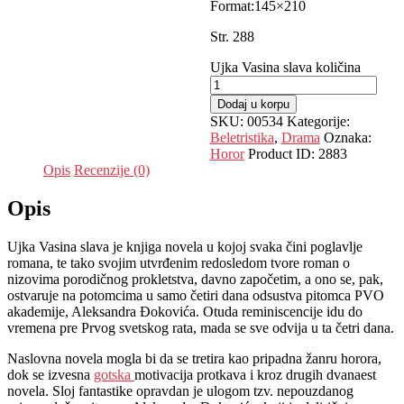
Format:145×210
Str. 288
Ujka Vasina slava količina
Dodaj u korpu
SKU:
00534
Kategorije:
Beletristika
,
Drama
Oznaka:
Horor
Product ID:
2883
Opis
Recenzije (0)
Opis
Ujka Vasina slava je knjiga novela u kojoj svaka čini poglavlje
romana, te tako svojim utvrđenim redosledom tvore roman o
nizovima porodičnog prokletstva, davno započetim, a ono se, pak,
ostvaruje na potomcima u samo četiri dana odsustva pitomca PVO
akademije, Aleksandra Đokovića. Otuda reminiscencije idu do
vremena pre Prvog svetskog rata, mada se sve odvija u ta četri dana.
Naslovna novela mogla bi da se tretira kao pripadna žanru horora,
dok se izvesna
gotska
motivacija protkava i kroz drugih dvanaest
novela. Sloj fantastike opravdan je ulogom tzv. nepouzdanog