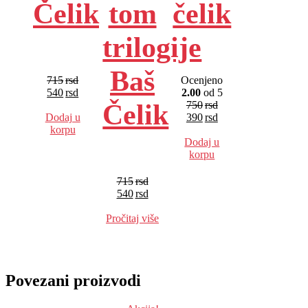
Čelik
tom
čelik
trilogije
Baš
715
rsd
Ocenjeno
540
rsd
2.00
od 5
Čelik
EUR
:
5 €
750
rsd
Dodaj u
390
rsd
korpu
EUR
:
3 €
Dodaj u
korpu
715
rsd
540
rsd
EUR
:
5 €
Pročitaj više
Povezani proizvodi