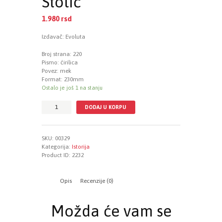
Stolić
1.980
rsd
Izdavač: Evoluta
Broj strana: 220
Pismo: ćirilica
Povez: mek
Format: 230mm
Ostalo je još 1 na stanju
Sestre
DODAJ U KORPU
Srpkinje,
Ana
Stolić
SKU:
00329
količina
Kategorija:
Istorija
Product ID:
2232
Opis
Recenzije (0)
Možda će vam se