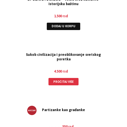
istorijsku baštinu
1.500
rsd
DODAJ U KORPU
Sukob civilizacija i preoblikovanje svetskog
poretka
4.500
rsd
PROČITAJ VIŠE
Partizanke kao građanke
AKCIJA!
880
rsd
550
rsd