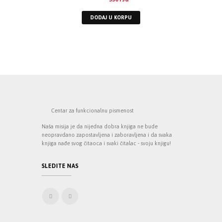
DODAJ U KORPU
Centar za funkcionalnu pismenost
Naša misija je da nijedna dobra knjiga ne bude
neopravdano zapostavljena i zaboravljena i da svaka
knjiga nađe svog čitaoca i svaki čitalac - svoju knjigu!
SLEDITE NAS