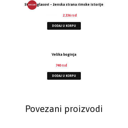
Stišani glasovi – ženska strana rimske istorije
AKCIJA!
2.536
rsd
2.336
rsd
DODAJ U KORPU
Velika boginja
740
rsd
DODAJ U KORPU
Povezani proizvodi