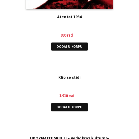
Atentat 1934
880
rsd
DODAJ U KORPU
Klio se stidi
1.910
rsd
DODAJ U KORPU
UPOZNAJTE SRBIJU – Vodič kroz kulturno-