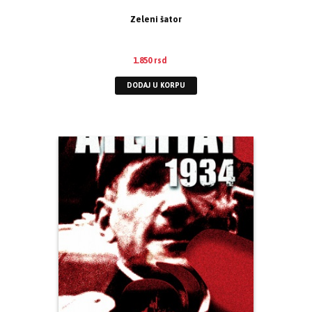
Zeleni šator
1.850
rsd
DODAJ U KORPU