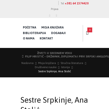
+381 64 1574420
Tel
Prijava
POČETNA
MOJA KNJIŽARA
0
BIBLIOTERAPIJA
DOGAĐAJI
O NAMA
KONTAKT
ŽIVETI U SREDNJEM VEKU
FILIP HRISTIĆ – DRŽAVNIK, DIPLOMATA I PRVI SRPSKI ANGLOFI
Naslovna
Moja knjižara
Stručna literatura
Društvene nauke
Istorija
Sestre Srpkinje, Ana Stolić
Sestre Srpkinje, Ana