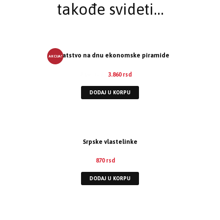
takođe svideti…
Bogatstvo na dnu ekonomske piramide
AKCIJA!
4.160
rsd
3.860
rsd
DODAJ U KORPU
Srpske vlastelinke
870
rsd
DODAJ U KORPU