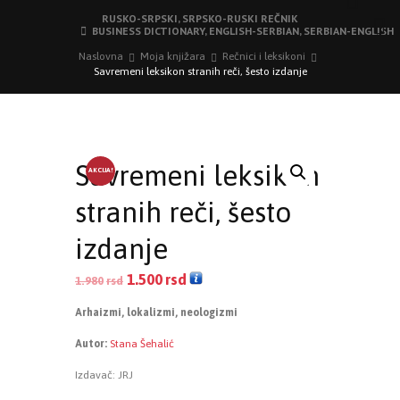
RUSKO-SRPSKI, SRPSKO-RUSKI REČNIK
BUSINESS DICTIONARY, ENGLISH-SERBIAN, SERBIAN-ENGLISH
Naslovna
Moja knjižara
Rečnici i leksikoni
Savremeni leksikon stranih reči, šesto izdanje
Savremeni leksikon
AKCIJA!
stranih reči, šesto
izdanje
1.500
rsd
1.980
rsd
Arhaizmi, lokalizmi, neologizmi
Autor:
Stana Šehalić
Izdavač: JRJ