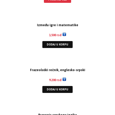
Između igre i matematike
1.500
rsd
DODAJ U KORPU
Frazeološki rečnik, englesko-srpski
9.200
rsd
DODAJ U KORPU
Pravopis srpskoga jezika