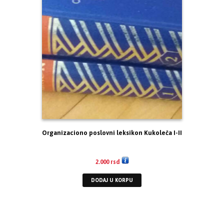
Organizaciono poslovni leksikon Kukoleča I-II
2.000
rsd
DODAJ U KORPU