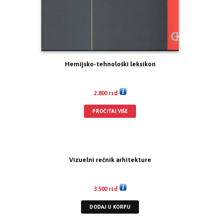
Hemijsko-tehnološki leksikon
2.800
rsd
PROČITAJ VIŠE
Vizuelni rečnik arhitekture
3.500
rsd
DODAJ U KORPU