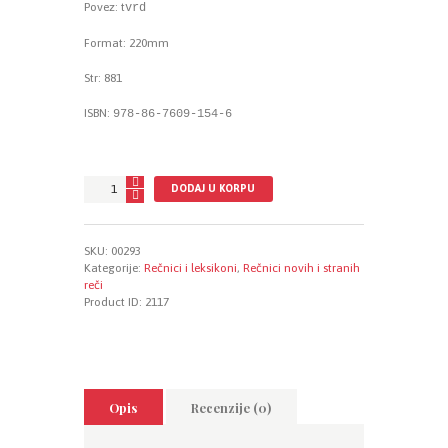
Povez: t
vrd
Format: 220mm
Str: 881
ISBN:
978-86-7609-154-6
Savremeni
DODAJ U KORPU
leksikon
stranih
reči,
SKU:
00293
šesto
Kategorije:
Rečnici i leksikoni
,
Rečnici novih i stranih
izdanje
reči
količina
Product ID:
2117
Opis
Recenzije (0)