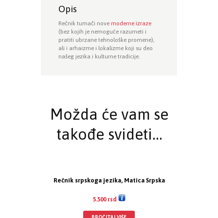
Opis
Rečnik tumači nove
moderne izraze
(bez kojih je nemoguće razumeti i
pratiti ubrzane tehnološke promene),
ali i arhaizme i lokalizme koji su deo
našeg jezika i kulturne tradicije.
Možda će vam se
takođe svideti…
Rečnik srpskoga jezika, Matica Srpska
5.500
rsd
PROČITAJ VIŠE