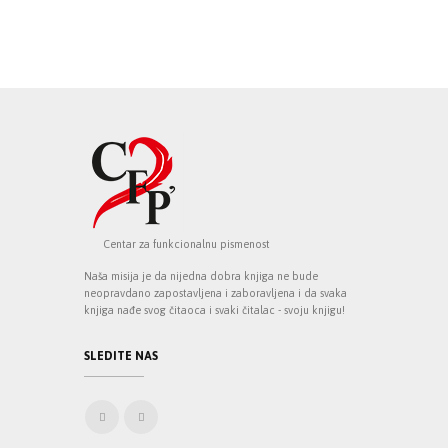
Centar za funkcionalnu pismenost
Naša misija je da nijedna dobra knjiga ne bude
neopravdano zapostavljena i zaboravljena i da svaka
knjiga nađe svog čitaoca i svaki čitalac - svoju knjigu!
SLEDITE NAS