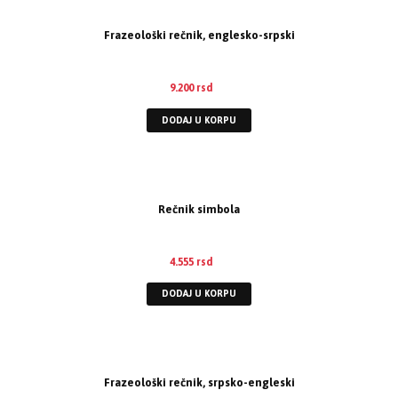
Frazeološki rečnik, englesko-srpski
9.200
rsd
DODAJ U KORPU
Rečnik simbola
4.555
rsd
DODAJ U KORPU
Frazeološki rečnik, srpsko-engleski