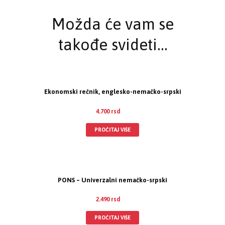
Možda će vam se
takođe svideti…
Ekonomski rečnik, englesko-nemačko-srpski
4.700
rsd
PROČITAJ VIŠE
PONS – Univerzalni nemačko-srpski
2.490
rsd
PROČITAJ VIŠE