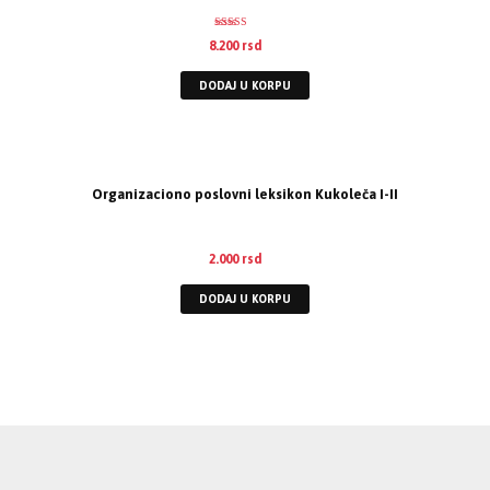
Ocenjeno
8.200
rsd
5.00
od 5
DODAJ U KORPU
Organizaciono poslovni leksikon Kukoleča I-II
2.000
rsd
DODAJ U KORPU