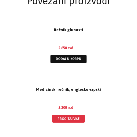
Povezani proizvodi
Rečnik gluposti
2.650
rsd
DODAJ U KORPU
Medicinski rečnik, englesko-srpski
3.300
rsd
PROČITAJ VIŠE