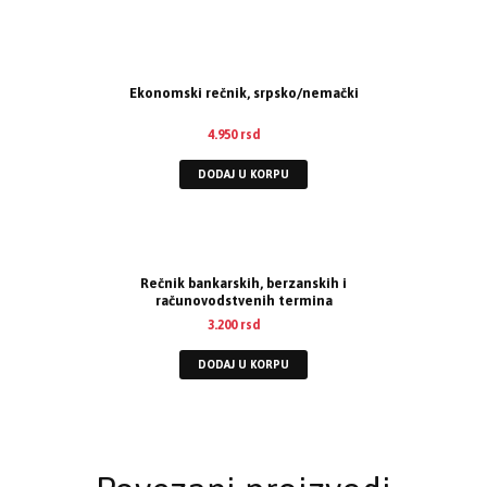
Ekonomski rečnik, srpsko/nemački
4.950
rsd
DODAJ U KORPU
Rečnik bankarskih, berzanskih i
računovodstvenih termina
3.200
rsd
DODAJ U KORPU