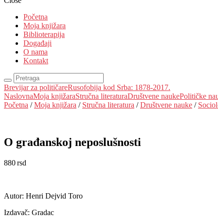
Close
Početna
Moja knjižara
Biblioterapija
Događaji
O nama
Kontakt
Brevijar za političare
Rusofobija kod Srba: 1878-2017.
Naslovna
Moja knjižara
Stručna literatura
Društvene nauke
Političke na
Početna
/
Moja knjižara
/
Stručna literatura
/
Društvene nauke
/
Sociol
O građanskoj neposlušnosti
880
rsd
EUR
:
7 €
Autor: Henri Dejvid Toro
Izdavač: Gradac