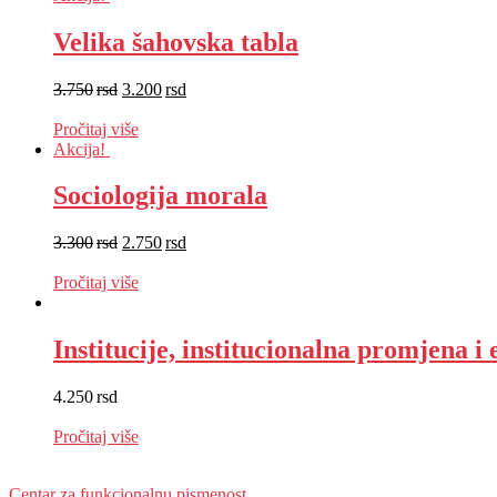
Velika šahovska tabla
3.750
rsd
3.200
rsd
EUR
:
27 €
Pročitaj više
Akcija!
Sociologija morala
3.300
rsd
2.750
rsd
EUR
:
23 €
Pročitaj više
Institucije, institucionalna promjena 
4.250
rsd
EUR
:
36 €
Pročitaj više
Centar za funkcionalnu pismenost