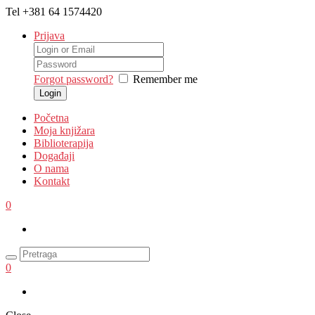
Tel
+381 64 1574420
Prijava
Forgot password?
Remember me
Početna
Moja knjižara
Biblioterapija
Događaji
O nama
Kontakt
0
0