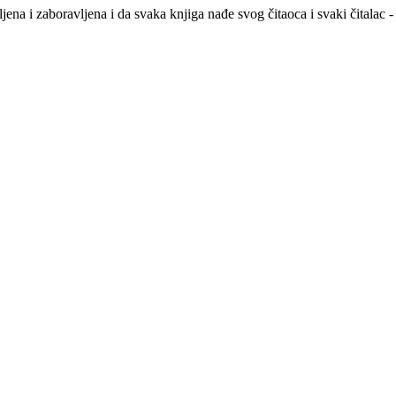
na i zaboravljena i da svaka knjiga nađe svog čitaoca i svaki čitalac -