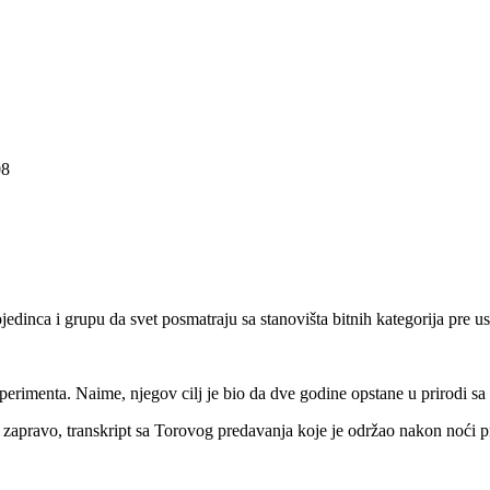
08
edinca i grupu da svet posmatraju sa stanovišta bitnih kategorija pre ust
erimenta. Naime, njegov cilj je bio da dve godine opstane u prirodi sa 
e, zapravo, transkript sa Torovog predavanja koje je održao nakon noći p