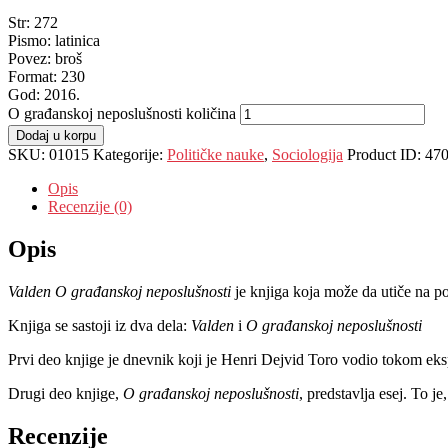
Str: 272
Pismo: latinica
Povez: broš
Format: 230
God: 2016.
O građanskoj neposlušnosti količina
Dodaj u korpu
SKU:
01015
Kategorije:
Političke nauke
,
Sociologija
Product ID:
47
Opis
Recenzije (0)
Opis
Valden O građanskoj neposlušnosti
je knjiga koja može da utiče na poj
Knjiga se sastoji iz dva dela:
Valden
i
O građanskoj neposlušnosti
Prvi deo knjige je dnevnik koji je Henri Dejvid Toro vodio tokom eksp
Drugi deo knjige,
O građanskoj neposlušnosti
, predstavlja esej. To j
Recenzije