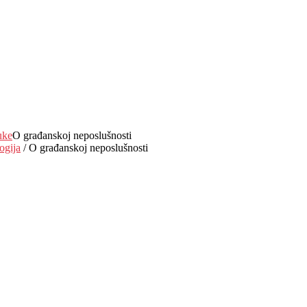
uke
O građanskoj neposlušnosti
ogija
/ O građanskoj neposlušnosti