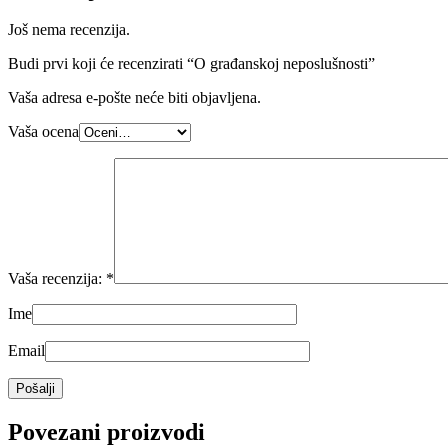
Još nema recenzija.
Budi prvi koji će recenzirati “O građanskoj neposlušnosti”
Vaša adresa e-pošte neće biti objavljena.
Vaša ocena
Vaša recenzija:
*
Ime
Email
Povezani proizvodi