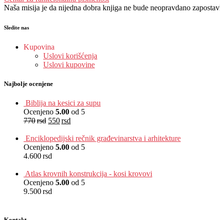
Naša misija je da nijedna dobra knjiga ne bude neopravdano zapostavlje
Sledite nas
Kupovina
Uslovi korišćenja
Uslovi kupovine
Najbolje ocenjene
Biblija na kesici za supu
Ocenjeno
5.00
od 5
770
rsd
550
rsd
EUR
:
5 €
Enciklopedijski rečnik građevinarstva i arhitekture
Ocenjeno
5.00
od 5
4.600
rsd
EUR
:
39 €
Atlas krovnih konstrukcija - kosi krovovi
Ocenjeno
5.00
od 5
9.500
rsd
EUR
:
80 €
Kontakt