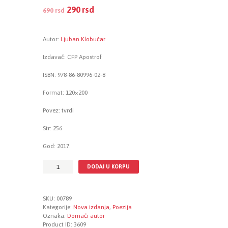
290
rsd
690
rsd
EUR
:
2 €
Autor:
Ljuban Klobučar
Izdavač: CFP Apostrof
ISBN: 978-86-80996-02-8
Format: 120×200
Povez: tvrdi
Str: 256
God: 2017.
I
DODAJ U KORPU
ništa
kršteno
biva
SKU:
00789
-
Kategorije:
Nova izdanja
,
Poezija
Izabrani
Oznaka:
Domaći autor
stihovi
Product ID:
3609
količina