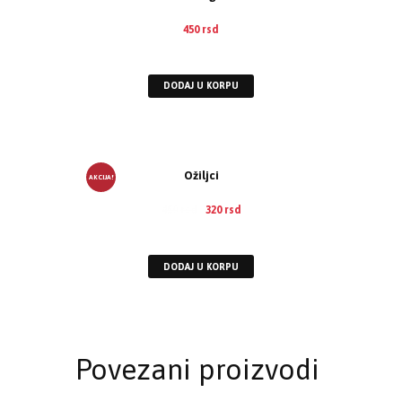
450
rsd
EUR
:
4 €
DODAJ U KORPU
Ožiljci
AKCIJA!
450
rsd
320
rsd
EUR
:
3 €
DODAJ U KORPU
Povezani proizvodi