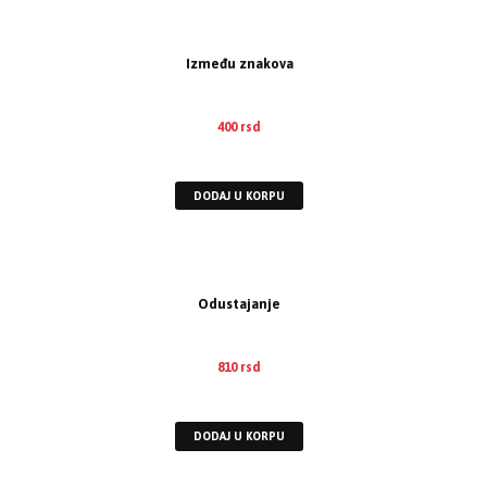
Između znakova
400
rsd
EUR
:
3 €
DODAJ U KORPU
Odustajanje
810
rsd
EUR
:
7 €
DODAJ U KORPU