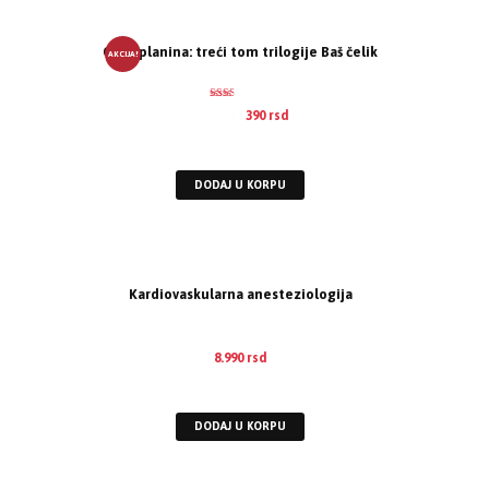
Gota planina: treći tom trilogije Baš čelik
AKCIJA!
Ocen
750
rsd
390
rsd
jeno
2.00
EUR
:
3 €
od 5
DODAJ U KORPU
Kardiovaskularna anesteziologija
8.990
rsd
EUR
:
76 €
DODAJ U KORPU