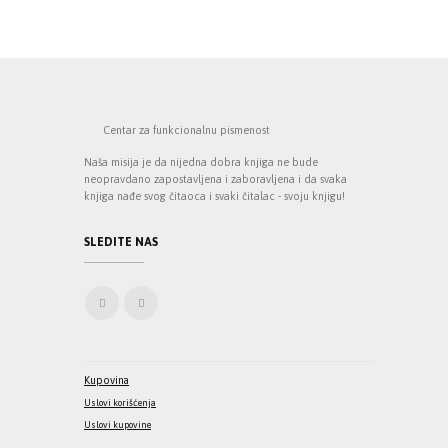
Centar za funkcionalnu pismenost
Naša misija je da nijedna dobra knjiga ne bude
neopravdano zapostavljena i zaboravljena i da svaka
knjiga nađe svog čitaoca i svaki čitalac - svoju knjigu!
SLEDITE NAS
Kupovina
Uslovi korišćenja
Uslovi kupovine