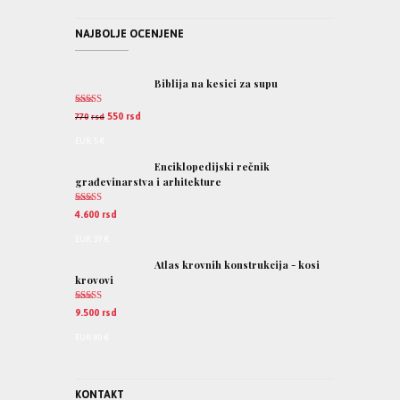
NAJBOLJE OCENJENE
Biblija na kesici za supu
Ocenjeno
550
rsd
770
rsd
5.00
od 5
EUR
:
5 €
Enciklopedijski rečnik
građevinarstva i arhitekture
Ocenjeno
4.600
rsd
5.00
od 5
EUR
:
39 €
Atlas krovnih konstrukcija - kosi
krovovi
Ocenjeno
9.500
rsd
5.00
od 5
EUR
:
80 €
KONTAKT