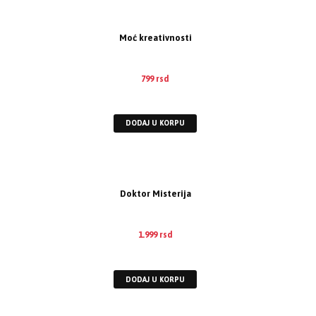
Moć kreativnosti
799
rsd
EUR
:
7 €
DODAJ U KORPU
Doktor Misterija
1.999
rsd
EUR
:
17 €
DODAJ U KORPU