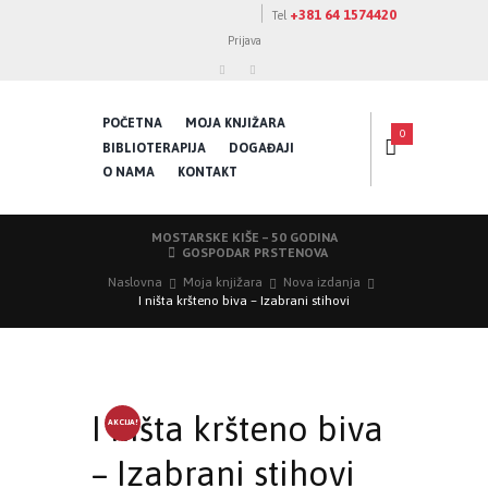
+381 64 1574420
Tel
Prijava
POČETNA
MOJA KNJIŽARA
0
BIBLIOTERAPIJA
DOGAĐAJI
O NAMA
KONTAKT
MOSTARSKE KIŠE – 50 GODINA
GOSPODAR PRSTENOVA
Naslovna
Moja knjižara
Nova izdanja
I ništa kršteno biva – Izabrani stihovi
I ništa kršteno biva
AKCIJA!
– Izabrani stihovi