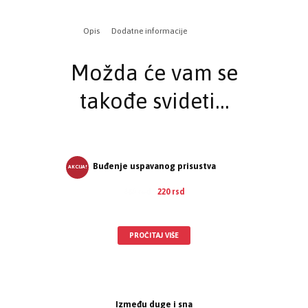
Opis
Dodatne informacije
Možda će vam se
takođe svideti…
Buđenje uspavanog prisustva
AKCIJA!
380
rsd
220
rsd
EUR
:
2 €
PROČITAJ VIŠE
Između duge i sna