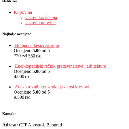
Sledite nas
Kupovina
Uslovi korišćenja
Uslovi kupovine
Najbolje ocenjene
Biblija na kesici za supu
Ocenjeno
5.00
od 5
770
rsd
550
rsd
EUR
:
5 €
Enciklopedijski rečnik građevinarstva i arhitekture
Ocenjeno
5.00
od 5
4.600
rsd
EUR
:
39 €
Atlas krovnih konstrukcija - kosi krovovi
Ocenjeno
5.00
od 5
9.500
rsd
EUR
:
80 €
Kontakt
Adresa:
CFP Apostrof, Beograd