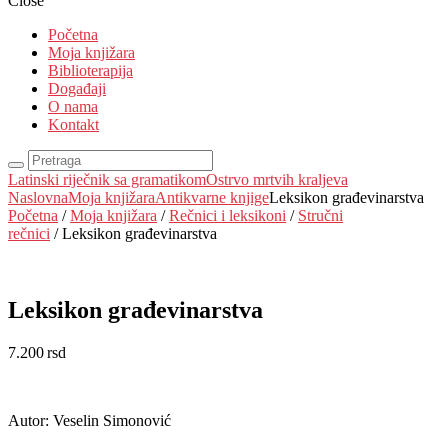
Close
Početna
Moja knjižara
Biblioterapija
Događaji
O nama
Kontakt
Latinski riječnik sa gramatikom
Ostrvo mrtvih kraljeva
Naslovna
Moja knjižara
Antikvarne knjige
Leksikon građevinarstva
Početna
/
Moja knjižara
/
Rečnici i leksikoni
/
Stručni
rečnici
/ Leksikon građevinarstva
Leksikon građevinarstva
7.200
rsd
EUR
:
61 €
Autor: Veselin Simonović