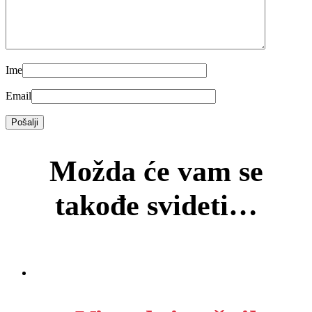
Ime
Email
Možda će vam se
takođe svideti…