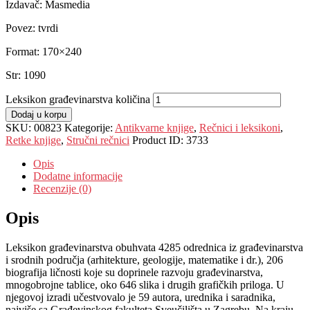
Izdavač: Masmedia
Povez: tvrdi
Format: 170×240
Str: 1090
Leksikon građevinarstva količina
Dodaj u korpu
SKU:
00823
Kategorije:
Antikvarne knjige
,
Rečnici i leksikoni
,
Retke knjige
,
Stručni rečnici
Product ID:
3733
Opis
Dodatne informacije
Recenzije (0)
Opis
Leksikon građevinarstva obuhvata 4285 odrednica iz građevinarstva
i srodnih područja (arhitekture, geologije, matematike i dr.), 206
biografija ličnosti koje su doprinele razvoju građevinarstva,
mnogobrojne tablice, oko 646 slika i drugih grafičkih priloga. U
njegovoj izradi učestvovalo je 59 autora, urednika i saradnika,
najviše sa Građevinskog fakulteta Sveučilišta u Zagrebu. Na kraju