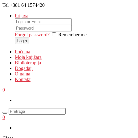
Tel
+381 64 1574420
Prijava
Forgot password?
Remember me
Početna
Moja knjižara
Biblioterapija
Događaji
O nama
Kontakt
0
0