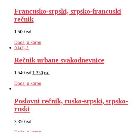
Francusko-srpski, srpsko-francuski
rečnik
1.500
rsd
EUR
:
13 €
Dodaj u korpu
Akcija!
Rečnik urbane svakodnevnice
1.540
rsd
1.350
rsd
EUR
:
11 €
Dodaj u korpu
Poslovni rečnik, rusko-srpski, srpsko-
ruski
3.350
rsd
EUR
:
28 €