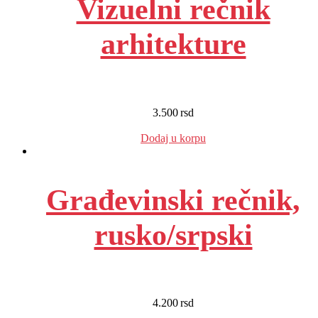
Vizuelni rečnik
arhitekture
3.500
rsd
EUR
:
30 €
Dodaj u korpu
Građevinski rečnik,
rusko/srpski
4.200
rsd
EUR
:
35 €