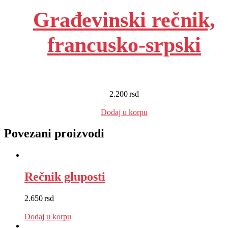
Građevinski rečnik,
francusko-srpski
2.200
rsd
EUR
:
19 €
Dodaj u korpu
Povezani proizvodi
Rečnik gluposti
2.650
rsd
EUR
:
22 €
Dodaj u korpu