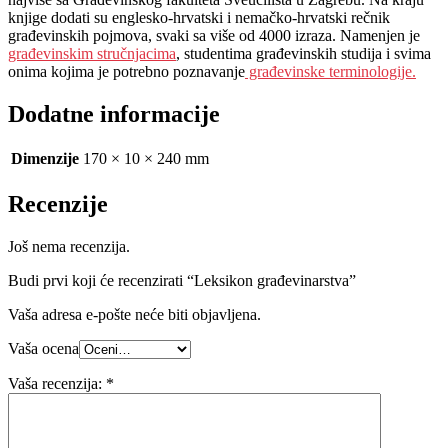
knjige dodati su englesko-hrvatski i nemačko-hrvatski rečnik
građevinskih pojmova, svaki sa više od 4000 izraza. Namenjen je
građevinskim stručnjacima
, studentima građevinskih studija i svima
onima kojima je potrebno poznavanje
građevinske terminologije.
Dodatne informacije
Dimenzije
170 × 10 × 240 mm
Recenzije
Još nema recenzija.
Budi prvi koji će recenzirati “Leksikon građevinarstva”
Vaša adresa e-pošte neće biti objavljena.
Vaša ocena
Vaša recenzija:
*