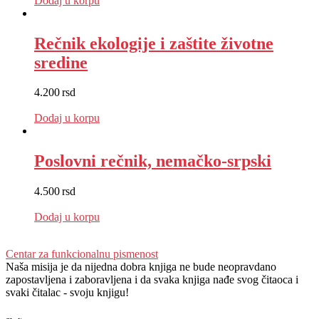
Dodaj u korpu
Rečnik ekologije i zaštite životne
sredine
4.200
rsd
EUR
:
35 €
Dodaj u korpu
Poslovni rečnik, nemačko-srpski
4.500
rsd
EUR
:
38 €
Dodaj u korpu
Centar za funkcionalnu pismenost
Naša misija je da nijedna dobra knjiga ne bude neopravdano
zapostavljena i zaboravljena i da svaka knjiga nađe svog čitaoca i
svaki čitalac - svoju knjigu!