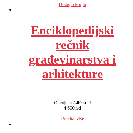
Dodaj u korpu
Enciklopedijski
rečnik
građevinarstva i
arhitekture
Ocenjeno
5.00
od 5
4.600
rsd
EUR
:
39 €
Pročitaj više