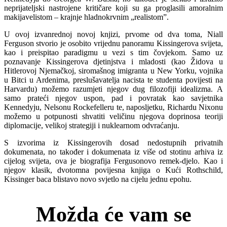
neprijateljski nastrojene kritičare koji su ga proglasili amoralnim
makijavelistom – krajnje hladnokrvnim „realistom”.
U ovoj izvanrednoj novoj knjizi, prvome od dva toma, Niall
Ferguson stvorio je osobito vrijednu panoramu Kissingerova svijeta,
kao i preispitao paradigmu u vezi s tim čovjekom. Samo uz
poznavanje Kissingerova djetinjstva i mladosti (kao Židova u
Hitlerovoj Njemačkoj, siromašnog imigranta u New Yorku, vojnika
u Bitci u Ardenima, preslušavatelja nacista te studenta povijesti na
Harvardu) možemo razumjeti njegov dug filozofiji idealizma. A
samo prateći njegov uspon, pad i povratak kao savjetnika
Kennedyju, Nelsonu Rockefelleru te, naposljetku, Richardu Nixonu
možemo u potpunosti shvatiti veličinu njegova doprinosa teoriji
diplomacije, velikoj strategiji i nuklearnom odvraćanju.
S izvorima iz Kissingerovih dosad nedostupnih privatnih
dokumenata, no također i dokumenata iz više od stotinu arhiva iz
cijelog svijeta, ova je biografija Fergusonovo remek-djelo. Kao i
njegov klasik, dvotomna povijesna knjiga o Kući Rothschild,
Kissinger baca blistavo novo svjetlo na cijelu jednu epohu.
Možda će vam se