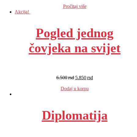
EUR
:
55 €
Pročitaj više
Akcija!
Pogled jednog
čovjeka na svijet
6.500
rsd
5.850
rsd
EUR
:
49 €
Dodaj u korpu
Diplomatija