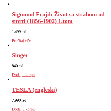
Sigmund Frojd: Život sa strahom od
smrti (1856-1902) 1.tom
1.499
rsd
EUR
:
13 €
Pročitaj više
Singer
840
rsd
EUR
:
7 €
Dodaj u korpu
TESLA (engleski)
7.990
rsd
EUR
:
67 €
Dodaj u korpu