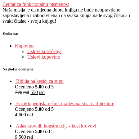
Centar za funkcionalnu pismenost
Naša misija je da nijedna dobra knjiga ne bude neopravdano
zapostavljena i zaboravljena i da svaka knjiga nađe svog čitaoca i
svaki čitalac - svoju knjigu!
Sledite nas
Kupovina
Uslovi korišćenja
Uslovi kupovine
Najbolje ocenjene
Biblija na kesici za supu
Ocenjeno
5.00
od 5
770
rsd
550
rsd
EUR
:
5 €
Enciklopedijski rečnik građevinarstva i arhitekture
Ocenjeno
5.00
od 5
4.600
rsd
EUR
:
39 €
Atlas krovnih konstrukcija - kosi krovovi
Ocenjeno
5.00
od 5
9.500
rsd