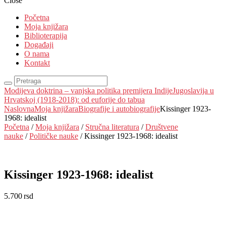
Close
Početna
Moja knjižara
Biblioterapija
Događaji
O nama
Kontakt
Modijeva doktrina – vanjska politika premijera Indije
Jugoslavija u
Hrvatskoj (1918-2018): od euforije do tabua
Naslovna
Moja knjižara
Biografije i autobiografije
Kissinger 1923-
1968: idealist
Početna
/
Moja knjižara
/
Stručna literatura
/
Društvene
nauke
/
Političke nauke
/ Kissinger 1923-1968: idealist
Kissinger 1923-1968: idealist
5.700
rsd
EUR
:
48 €