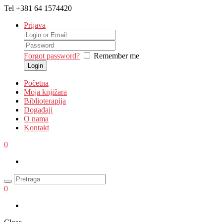
Tel
+381 64 1574420
Prijava
Forgot password?
Remember me
Početna
Moja knjižara
Biblioterapija
Događaji
O nama
Kontakt
0
0