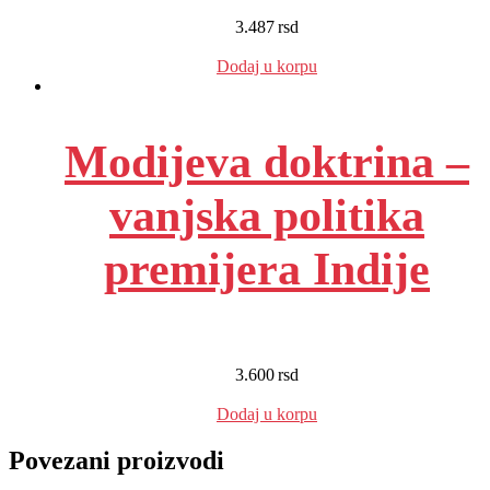
3.487
rsd
EUR
:
29 €
Dodaj u korpu
Modijeva doktrina –
vanjska politika
premijera Indije
3.600
rsd
EUR
:
30 €
Dodaj u korpu
Povezani proizvodi