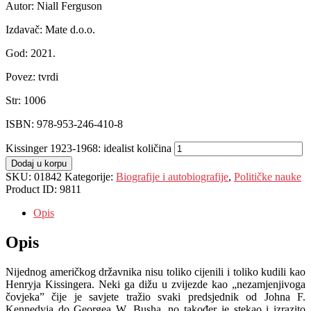
Autor: Niall Ferguson
Izdavač: Mate d.o.o.
God: 2021.
Povez: tvrdi
Str: 1006
ISBN: 978-953-246-410-8
Kissinger 1923-1968: idealist količina
Dodaj u korpu
SKU:
01842
Kategorije:
Biografije i autobiografije
,
Političke nauke
Product ID:
9811
Opis
Opis
Nijednog američkog državnika nisu toliko cijenili i toliko kudili kao
Henryja Kissingera. Neki ga dižu u zvijezde kao „nezamjenjivoga
čovjeka” čije je savjete tražio svaki predsjednik od Johna F.
Kennedyja do Georgea W. Busha, no također je stekao i izrazito