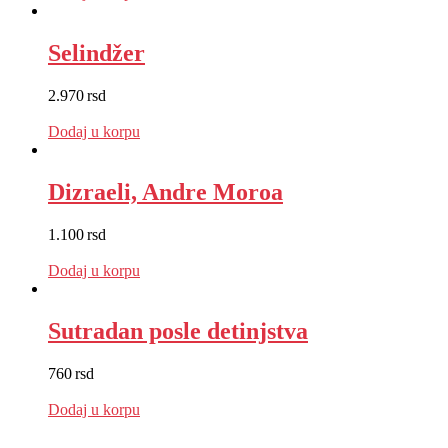
Selindžer
2.970
rsd
EUR
:
25 €
Dodaj u korpu
Dizraeli, Andre Moroa
1.100
rsd
EUR
:
9 €
Dodaj u korpu
Sutradan posle detinjstva
760
rsd
EUR
:
6 €
Dodaj u korpu