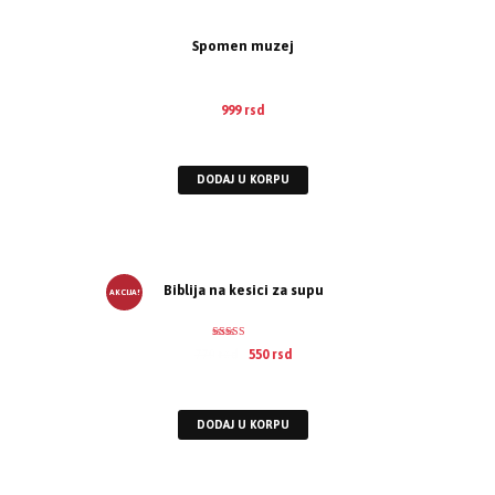
Spomen muzej
999
rsd
EUR
:
8 €
DODAJ U KORPU
Biblija na kesici za supu
AKCIJA!
Ocenjeno
770
rsd
550
rsd
5.00
od 5
EUR
:
5 €
DODAJ U KORPU