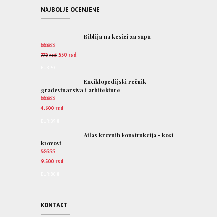
NAJBOLJE OCENJENE
Biblija na kesici za supu
Ocenjeno
550
rsd
770
rsd
5.00
od 5
EUR
:
5 €
Enciklopedijski rečnik
građevinarstva i arhitekture
Ocenjeno
4.600
rsd
5.00
od 5
EUR
:
39 €
Atlas krovnih konstrukcija - kosi
krovovi
Ocenjeno
9.500
rsd
5.00
od 5
EUR
:
80 €
KONTAKT