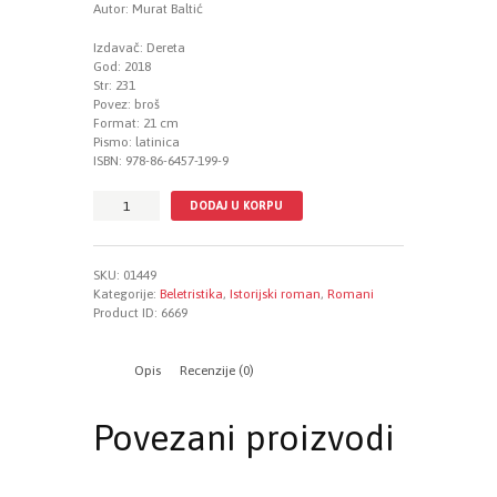
Autor: Murat Baltić
Izdavač:
Dereta
God:
2018
S
tr:
231
Povez:
broš
Format:
21 cm
Pismo:
latinica
ISBN:
978-86-6457-199-9
Fetva
DODAJ U KORPU
količina
SKU:
01449
Kategorije:
Beletristika
,
Istorijski roman
,
Romani
Product ID:
6669
Opis
Recenzije (0)
Povezani proizvodi