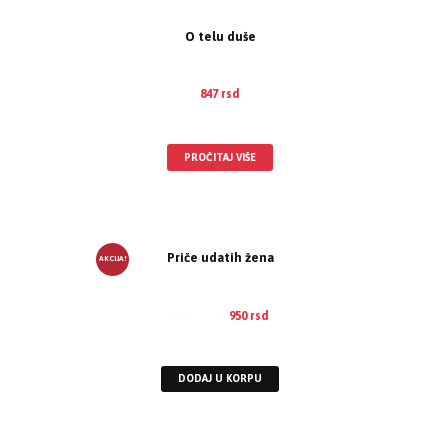
O telu duše
847
rsd
EUR
:
7 €
PROČITAJ VIŠE
Priče udatih žena
AKCIJA!
1.199
rsd
950
rsd
EUR
:
8 €
DODAJ U KORPU