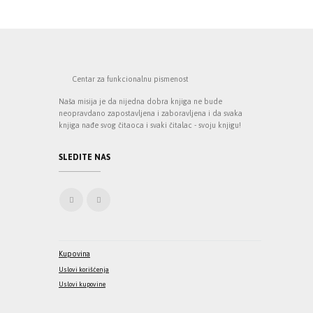
Centar za funkcionalnu pismenost
Naša misija je da nijedna dobra knjiga ne bude
neopravdano zapostavljena i zaboravljena i da svaka
knjiga nađe svog čitaoca i svaki čitalac - svoju knjigu!
SLEDITE NAS
Kupovina
Uslovi korišćenja
Uslovi kupovine