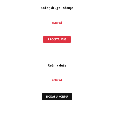
Kofer, drugo izdanje
898
rsd
EUR
:
8 €
PROČITAJ VIŠE
Rečnik duše
400
rsd
EUR
:
3 €
DODAJ U KORPU