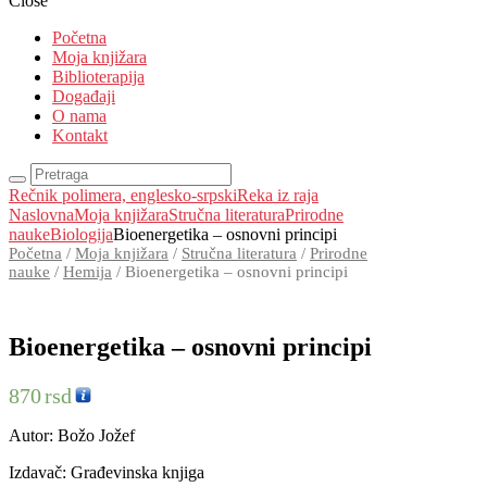
Close
Početna
Moja knjižara
Biblioterapija
Događaji
O nama
Kontakt
Rečnik polimera, englesko-srpski
Reka iz raja
Naslovna
Moja knjižara
Stručna literatura
Prirodne
nauke
Biologija
Bioenergetika – osnovni principi
Početna
/
Moja knjižara
/
Stručna literatura
/
Prirodne
nauke
/
Hemija
/ Bioenergetika – osnovni principi
Bioenergetika – osnovni principi
870
rsd
Autor: Božo Jožef
Izdavač: Građevinska knjiga