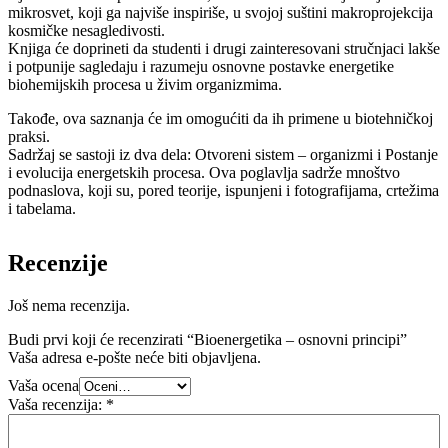
mikrosvet, koji ga najviše inspiriše, u svojoj suštini makroprojekcija
kosmičke nesagledivosti.
Knjiga će doprineti da studenti i drugi zainteresovani stručnjaci lakše
i potpunije sagledaju i razumeju osnovne postavke energetike
biohemijskih procesa u živim organizmima.
Takođe, ova saznanja će im omogućiti da ih primene u biotehničkoj
praksi.
Sadržaj se sastoji iz dva dela: Otvoreni sistem – organizmi i Postanje
i evolucija energetskih procesa. Ova poglavlja sadrže mnoštvo
podnaslova, koji su, pored teorije, ispunjeni i fotografijama, crtežima
i tabelama.
Recenzije
Još nema recenzija.
Budi prvi koji će recenzirati “Bioenergetika – osnovni principi”
Vaša adresa e-pošte neće biti objavljena.
Vaša ocena
Vaša recenzija:
*