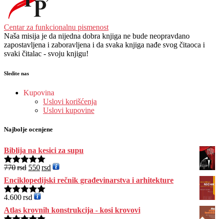
Centar za funkcionalnu pismenost
Naša misija je da nijedna dobra knjiga ne bude neopravdano
zapostavljena i zaboravljena i da svaka knjiga nađe svog čitaoca i
svaki čitalac - svoju knjigu!
Sledite nas
Kupovina
Uslovi korišćenja
Uslovi kupovine
Najbolje ocenjene
Biblija na kesici za supu
770
rsd
550
rsd
Ocenjeno
5.00
od 5
Enciklopedijski rečnik građevinarstva i arhitekture
4.600
rsd
Ocenjeno
5.00
od 5
Atlas krovnih konstrukcija - kosi krovovi