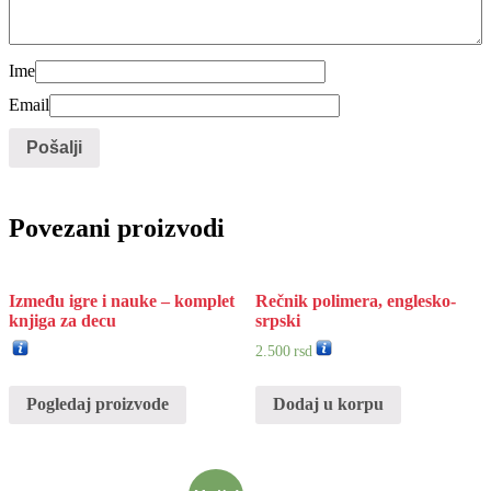
Ime
Email
Povezani proizvodi
Između igre i nauke – komplet
Rečnik polimera, englesko-
knjiga za decu
srpski
2.500
rsd
Pogledaj proizvode
Dodaj u korpu