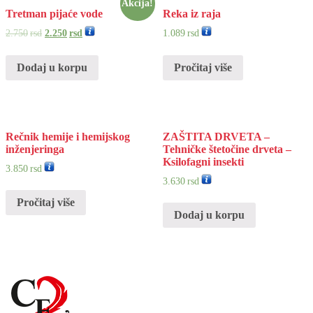
Akcija!
Tretman pijaće vode
Reka iz raja
2.750
rsd
2.250
rsd
1.089
rsd
Dodaj u korpu
Pročitaj više
Rečnik hemije i hemijskog
ZAŠTITA DRVETA –
inženjeringa
Tehničke štetočine drveta –
Ksilofagni insekti
3.850
rsd
3.630
rsd
Pročitaj više
Dodaj u korpu