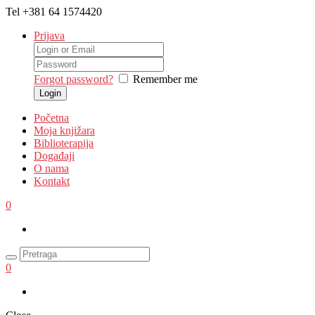
Tel
+381 64 1574420
Prijava
Forgot password?
Remember me
Početna
Moja knjižara
Biblioterapija
Događaji
O nama
Kontakt
0
0