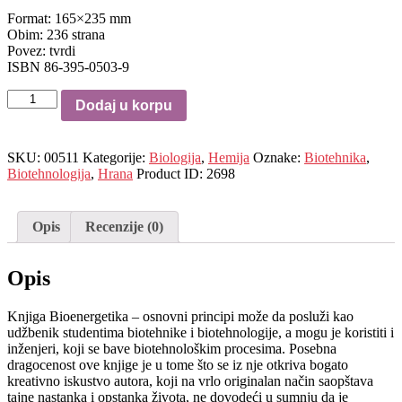
Format: 165×235 mm
Obim: 236 strana
Povez: tvrdi
ISBN 86-395-0503-9
Bioenergetika
Dodaj u korpu
-
osnovni
principi
SKU:
00511
Kategorije:
Biologija
,
Hemija
Oznake:
Biotehnika
,
količina
Biotehnologija
,
Hrana
Product ID:
2698
Opis
Recenzije (0)
Opis
Knjiga Bioenergetika – osnovni principi može da posluži kao
udžbenik studentima biotehnike i biotehnologije, a mogu je koristiti i
inženjeri, koji se bave biotehnološkim procesima. Posebna
dragocenost ove knjige je u tome što se iz nje otkriva bogato
kreativno iskustvo autora, koji na vrlo originalan način saopštava
tajne nastanka i opstanka života, ne dovodeći u sumnju da je