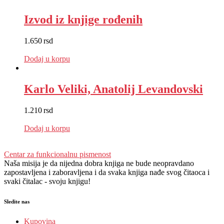
Izvod iz knjige rođenih
1.650
rsd
EUR
:
14 €
Dodaj u korpu
Karlo Veliki, Anatolij Levandovski
1.210
rsd
EUR
:
10 €
Dodaj u korpu
Centar za funkcionalnu pismenost
Naša misija je da nijedna dobra knjiga ne bude neopravdano
zapostavljena i zaboravljena i da svaka knjiga nađe svog čitaoca i
svaki čitalac - svoju knjigu!
Sledite nas
Kupovina