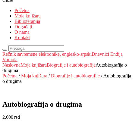
Close
Početna
Moja knjižara
Biblioterapija
Događaji
O nama
Kontakt
Rečnik savremene elektronike, englesko-srpski
Dnevnici Endija
Vorhola
Naslovna
Moja knjižara
Biografije i autobiografije
Autobiografija o
drugima
Početna
/
Moja knjižara
/
Biografije i autobiografije
/ Autobiografija
o drugima
Autobiografija o drugima
2.600
rsd
EUR
:
22 €