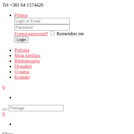
Tel
+381 64 1574420
Prijava
Forgot password?
Remember me
Početna
Moja knjižara
Biblioterapija
Događaji
O nama
Kontakt
0
0