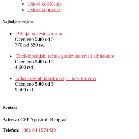
Uslovi korišćenja
Uslovi kupovine
Najbolje ocenjene
Biblija na kesici za supu
Ocenjeno
5.00
od 5
770
rsd
550
rsd
EUR
:
5 €
Enciklopedijski rečnik građevinarstva i arhitekture
Ocenjeno
5.00
od 5
4.600
rsd
EUR
:
39 €
Atlas krovnih konstrukcija - kosi krovovi
Ocenjeno
5.00
od 5
9.500
rsd
EUR
:
80 €
Kontakt
Adresa:
CFP Apostrof, Beograd
Telefon:
+381 64 1574420