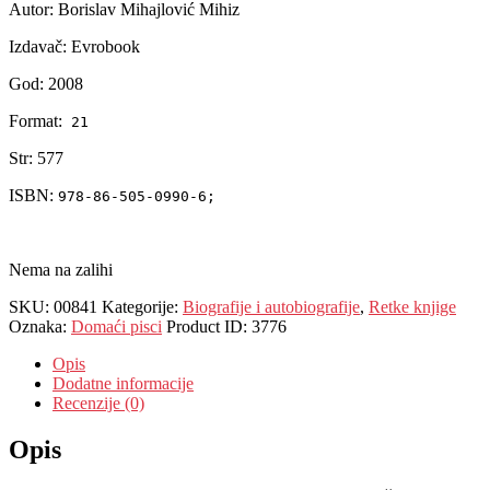
Autor: Borislav Mihajlović Mihiz
Izdavač: Evrobook
God: 2008
Format:
21
Str: 577
ISBN:
978-86-505-0990-6;
Nema na zalihi
SKU:
00841
Kategorije:
Biografije i autobiografije
,
Retke knjige
Oznaka:
Domaći pisci
Product ID:
3776
Opis
Dodatne informacije
Recenzije (0)
Opis