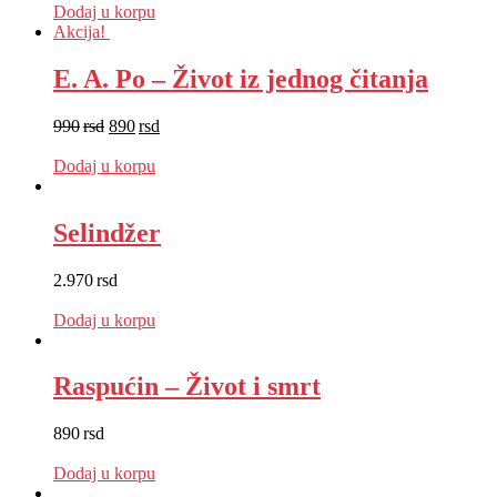
Dodaj u korpu
Akcija!
E. A. Po – Život iz jednog čitanja
990
rsd
890
rsd
EUR
:
8 €
Dodaj u korpu
Selindžer
2.970
rsd
EUR
:
25 €
Dodaj u korpu
Raspućin – Život i smrt
890
rsd
EUR
:
8 €
Dodaj u korpu