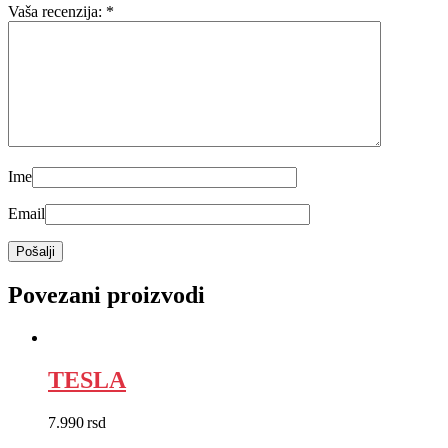
Vaša recenzija:
*
Ime
Email
Povezani proizvodi
TESLA
7.990
rsd
EUR
:
67 €