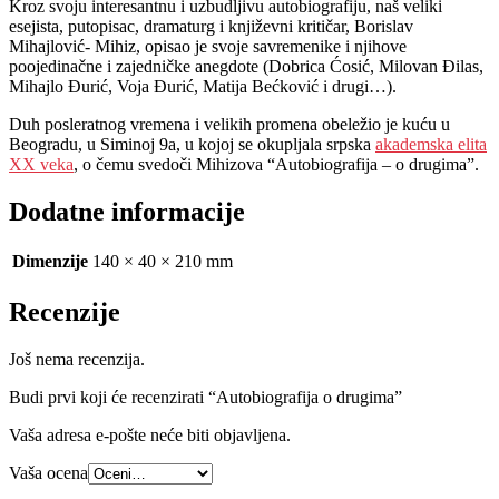
Kroz svoju interesantnu i uzbudljivu autobiografiju, naš veliki
esejista, putopisac, dramaturg i književni kritičar, Borislav
Mihajlović- Mihiz, opisao je svoje savremenike i njihove
poojedinačne i zajedničke anegdote (Dobrica Ćosić, Milovan Đilas,
Mihajlo Đurić, Voja Đurić, Matija Bećković i drugi…).
Duh posleratnog vremena i velikih promena obeležio je kuću u
Beogradu, u Siminoj 9a, u kojoj se okupljala srpska
akademska elita
XX veka
, o čemu svedoči Mihizova “Autobiografija – o drugima”.
Dodatne informacije
Dimenzije
140 × 40 × 210 mm
Recenzije
Još nema recenzija.
Budi prvi koji će recenzirati “Autobiografija o drugima”
Vaša adresa e-pošte neće biti objavljena.
Vaša ocena