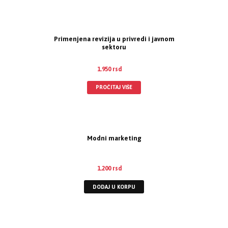
Primenjena revizija u privredi i javnom
sektoru
1.950
rsd
PROČITAJ VIŠE
Modni marketing
1.200
rsd
DODAJ U KORPU