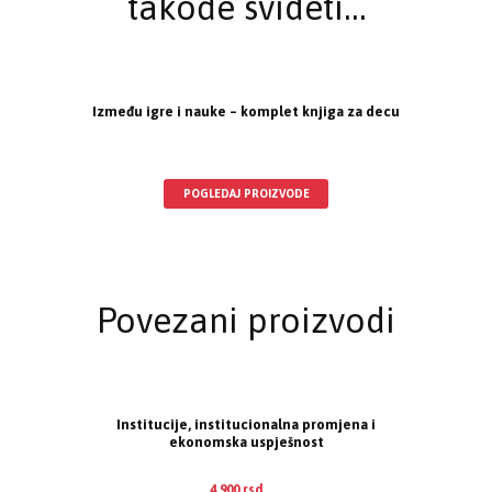
takođe svideti…
Između igre i nauke – komplet knjiga za decu
POGLEDAJ PROIZVODE
Povezani proizvodi
Institucije, institucionalna promjena i
ekonomska uspješnost
4.900
rsd