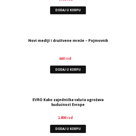
DODAJ U KORPU
Novi mediji i društvene mreže – Pojmovnik
660
rsd
DODAJ U KORPU
EVRO Kako zajednička valuta ugrožava
budućnost Evrope
1.800
rsd
DODAJ U KORPU