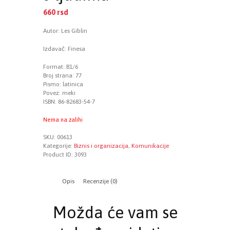
660
rsd
Autor: Les Giblin
Izdavač: Finesa
Format: B1/6
Broj strana: 77
Pismo: latinica
Povez: meki
ISBN: 86-82683-54-7
Nema na zalihi
SKU:
00613
Kategorije:
Biznis i organizacija
,
Komunikacije
Product ID:
3093
Opis
Recenzije (0)
Možda će vam se