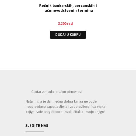
Rečnik bankarskih, berzanskih i
računovodstvenih termina
3.200
rsd
DODAJ U KORPU
Centar za funkcionalnu pismenost
Naša misija je da nijedna dobra knjiga ne bude
neopravdano zapostavljena i zaboravljena i da svaka
knjiga nađe svog čitaoca i svaki čitalac - svoju knjigu!
SLEDITE NAS