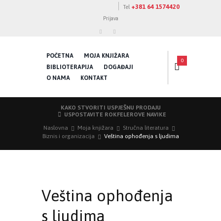
+381 64 1574420
Tel
Prijava
POČETNA
MOJA KNJIŽARA
0
BIBLIOTERAPIJA
DOGAĐAJI
O NAMA
KONTAKT
KAKO STVORITI USPJEŠNU PRODAJU
USPOSTAVITE ROKFELEROVE NAVIKE
Naslovna
Moja knjižara
Stručna literatura
Biznis i organizacija
Veština ophođenja s ljudima
Veština ophođenja
s ljudima