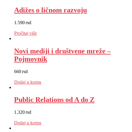
Adižes o ličnom razvoju
1.590
rsd
EUR
:
13 €
Pročitaj više
Novi mediji i društvene mreže –
Pojmovnik
660
rsd
EUR
:
6 €
Dodaj u korpu
Public Relations od A do Z
1.320
rsd
EUR
:
11 €
Dodaj u korpu