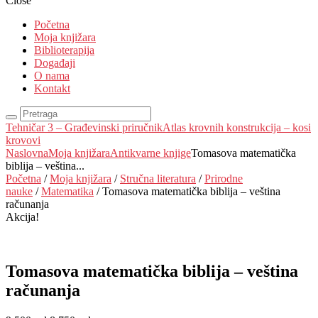
Close
Početna
Moja knjižara
Biblioterapija
Događaji
O nama
Kontakt
Tehničar 3 – Građevinski priručnik
Atlas krovnih konstrukcija – kosi
krovovi
Naslovna
Moja knjižara
Antikvarne knjige
Tomasova matematička
biblija – veština...
Početna
/
Moja knjižara
/
Stručna literatura
/
Prirodne
nauke
/
Matematika
/ Tomasova matematička biblija – veština
računanja
Akcija!
Tomasova matematička biblija – veština
računanja