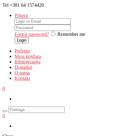
Tel
+381 64 1574420
Prijava
Forgot password?
Remember me
Početna
Moja knjižara
Biblioterapija
Događaji
O nama
Kontakt
0
0