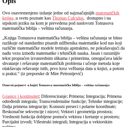
Opis
Ovo osavremenjeno izdanje jedne od najznačajnijih
matematičkih
knjiga,
u svetu poznate kao
Thomas Calculus
, dostupno i na
srpskom jeziku na kom je prevedena pod naslovom Tomasova
matematička biblija – veština računanja.
„Knjiga Tomasova matematička biblija – veština računanja se bitno
razlikuje od standardno pisanih udžbenika matematike kod nas koji
različite matematičke modele tretiraju apstraktno, ne pokušavajući da
nađu vezu između matematike i tehničkih nauka. Jasan i razumljiv
tekst propraćen izvanrednim slikama i primerima, omogućava lakše
shvatanje i rešavanje matematičkih problema i učenje metoda koje
olakšavaju rešavanje istih, prvo kroz vežbanja data u knjizi, a potom
u praksi.“ (iz preporuke dr Mire Petronijević)
Osnovni pojmovi u knjizi Tomasova matematička biblija – veština računanja:
Granice i kontinuitet
; Diferenciranje; Primena; Integracija; Primena
određenih integrala; Transcendentalne funkcije; Tehnike integracije;
Dalja primena integracije; Konusni preseci i polarne koordinate;
Beskonačne sekvencije i nizovi; Vektori i geometrija prostora;
Vrednosti funkcija dobijene pomoću vektora i kretanje u prostoru;
Parcijalni izvodi; Višestruki integrali; Integracija u vektorskim
poljima.