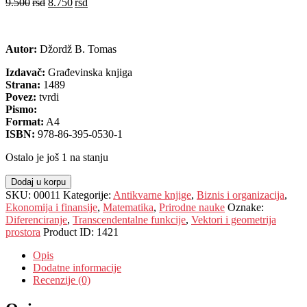
9.500
rsd
8.750
rsd
EUR
:
74 €
Autor:
Džordž B. Tomas
Izdavač:
Građevinska knjiga
Strana:
1489
Povez:
tvrdi
Pismo:
Format:
A4
ISBN:
978-86-395-0530-1
Ostalo je još 1 na stanju
Dodaj u korpu
SKU:
00011
Kategorije:
Antikvarne knjige
,
Biznis i organizacija
,
Ekonomija i finansije
,
Matematika
,
Prirodne nauke
Oznake:
Diferenciranje
,
Transcendentalne funkcije
,
Vektori i geometrija
prostora
Product ID:
1421
Opis
Dodatne informacije
Recenzije (0)