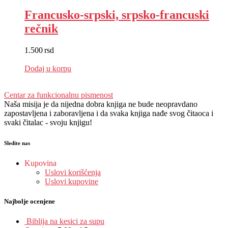
Francusko-srpski, srpsko-francuski
rečnik
1.500
rsd
EUR
:
13 €
Dodaj u korpu
Centar za funkcionalnu pismenost
Naša misija je da nijedna dobra knjiga ne bude neopravdano
zapostavljena i zaboravljena i da svaka knjiga nađe svog čitaoca i
svaki čitalac - svoju knjigu!
Sledite nas
Kupovina
Uslovi korišćenja
Uslovi kupovine
Najbolje ocenjene
Biblija na kesici za supu