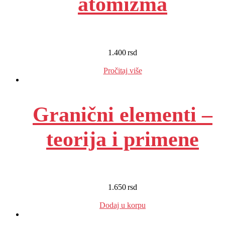
atomizma
1.400
rsd
EUR
:
12 €
Pročitaj više
Granični elementi –
teorija i primene
1.650
rsd
EUR
:
14 €
Dodaj u korpu