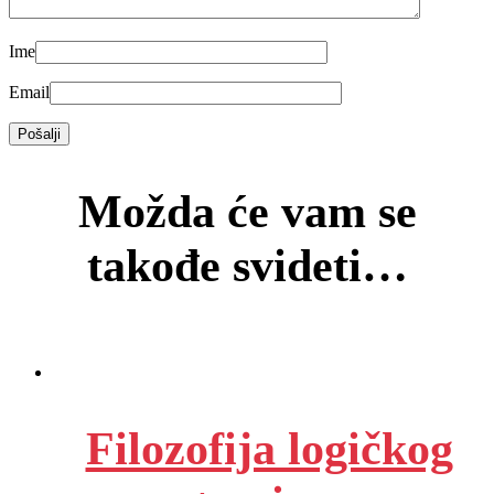
Ime
Email
Možda će vam se
takođe svideti…
Filozofija logičkog