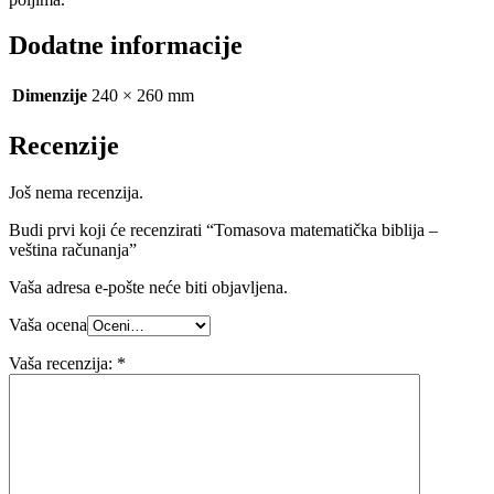
Dodatne informacije
Dimenzije
240 × 260 mm
Recenzije
Još nema recenzija.
Budi prvi koji će recenzirati “Tomasova matematička biblija –
veština računanja”
Vaša adresa e-pošte neće biti objavljena.
Vaša ocena
Vaša recenzija:
*