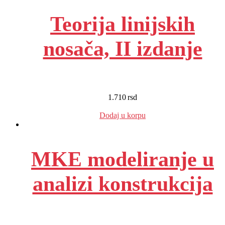
Teorija linijskih
nosača, II izdanje
1.710
rsd
EUR
:
14 €
Dodaj u korpu
MKE modeliranje u
analizi konstrukcija