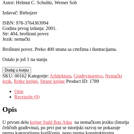
Autor: Helmut C. Schulitz, Werner Sob
Izdavač: Birhojzer
ISBN:
978-3764363994
Godina prvog izdanja: 2001.
Str: 404, broširani povez
Jezik: nemački
Broširani povez. Preko 400 strana sa crtežima i ilustracijama.
Ostalo je još 1 na stanju
Dodaj u korpu
SKU:
00162
Kategorije:
Arhitektura
,
Građevinarstvo
,
Nemački
jezik
,
Retke knjige
,
Strane knjige
Product ID:
1789
Opis
Recenzije (0)
Opis
U prvom delu
knjige Stahl Bau Atlas
na nemačkom jeziku (Istorija
čeličnih građevina), po prvi put se istorijski razvoj ne pokazuje
prema kategorijama korišćenja, nego prema konstruktivnim