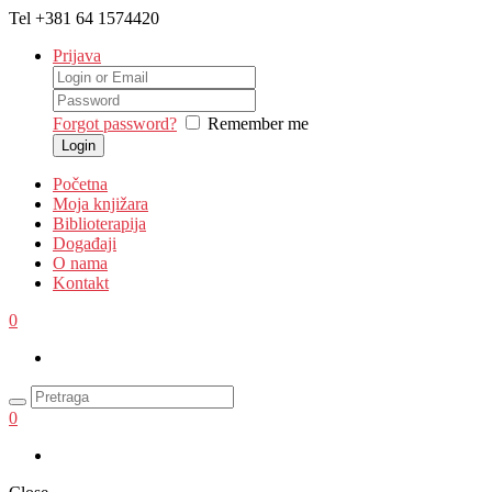
Tel
+381 64 1574420
Prijava
Forgot password?
Remember me
Početna
Moja knjižara
Biblioterapija
Događaji
O nama
Kontakt
0
0