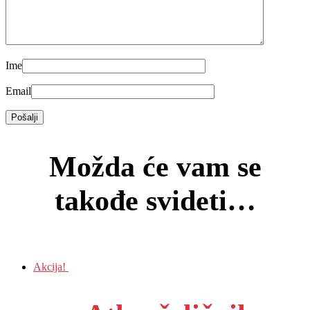
Ime
Email
Možda će vam se
takođe svideti…
Akcija!