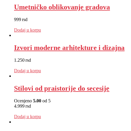
Umetničko oblikovanje gradova
999
rsd
EUR
:
8 €
Dodaj u korpu
Izvori moderne arhitekture i dizajna
1.250
rsd
EUR
:
11 €
Dodaj u korpu
Stilovi od praistorije do secesije
Ocenjeno
5.00
od 5
4.999
rsd
EUR
:
42 €
Dodaj u korpu