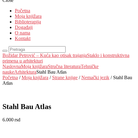
Close
Početna
Moja knjižara
Biblioterapija
Događaji
O nama
Kontakt
Božidar Petrović – Kuća kao otisak trajanja
Staklo i konstruktivna
primena u arhitekturi
Naslovna
Moja knjižara
Stručna literatura
Tehničke
nauke
Arhitektura
Stahl Bau Atlas
Početna
/
Moja knjižara
/
Strane knjige
/
Nemački jezik
/ Stahl Bau
Atlas
Stahl Bau Atlas
6.000
rsd
EUR
:
51 €