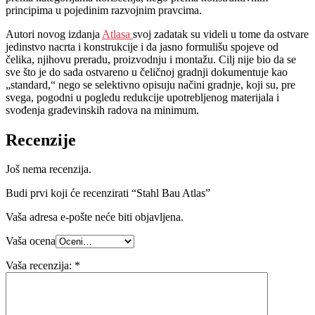
principima u pojedinim razvojnim pravcima.
Autori novog izdanja
Atlasa
svoj zadatak su videli u tome da ostvare
jedinstvo nacrta i konstrukcije i da jasno formulišu spojeve od
čelika, njihovu preradu, proizvodnju i montažu. Cilj nije bio da se
sve što je do sada ostvareno u čeličnoj gradnji dokumentuje kao
„standard,“ nego se selektivno opisuju načini gradnje, koji su, pre
svega, pogodni u pogledu redukcije upotrebljenog materijala i
svođenja građevinskih radova na minimum.
Recenzije
Još nema recenzija.
Budi prvi koji će recenzirati “Stahl Bau Atlas”
Vaša adresa e-pošte neće biti objavljena.
Vaša ocena
Vaša recenzija:
*