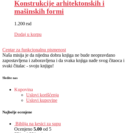
Konstrukcije arhitektonskih i
mašinskih formi
1.200
rsd
EUR
:
10 €
Dodaj u korpu
Centar za funkcionalnu pismenost
Naša misija je da nijedna dobra knjiga ne bude neopravdano
zapostavljena i zaboravljena i da svaka knjiga nađe svog čitaoca i
svaki čitalac - svoju knjigu!
Sledite nas
Kupovina
Uslovi korišćenja
Uslovi kupovine
Najbolje ocenjene
Biblija na kesici za supu
Ocenjeno
5.00
od 5