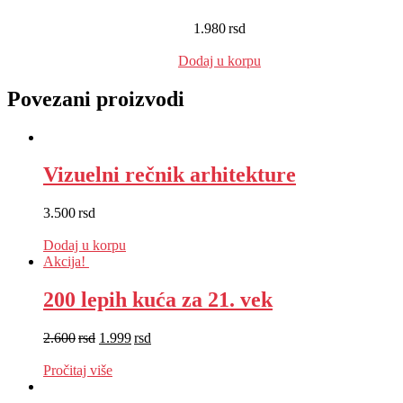
1.980
rsd
EUR
:
17 €
Dodaj u korpu
Povezani proizvodi
Vizuelni rečnik arhitekture
3.500
rsd
EUR
:
30 €
Dodaj u korpu
Akcija!
200 lepih kuća za 21. vek
2.600
rsd
1.999
rsd
EUR
:
17 €
Pročitaj više