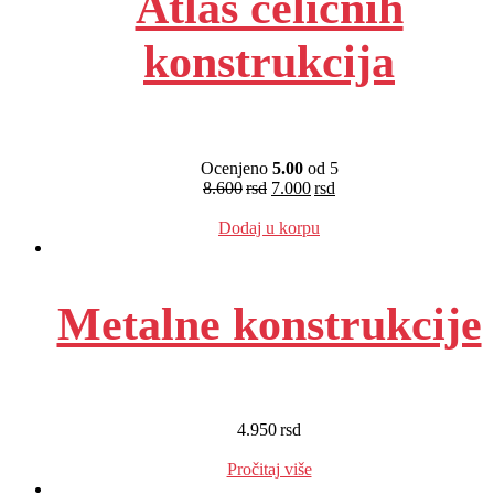
Atlas čeličnih
konstrukcija
Ocenjeno
5.00
od 5
8.600
rsd
7.000
rsd
EUR
:
59 €
Dodaj u korpu
Metalne konstrukcije
4.950
rsd
EUR
:
42 €
Pročitaj više