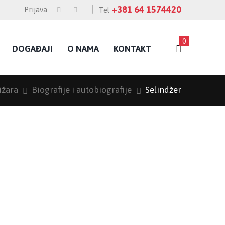
+381 64 1574420
Prijava
Tel
0
DOGAĐAJI
O NAMA
KONTAKT
ižara
Biografije i autobiografije
Selindžer