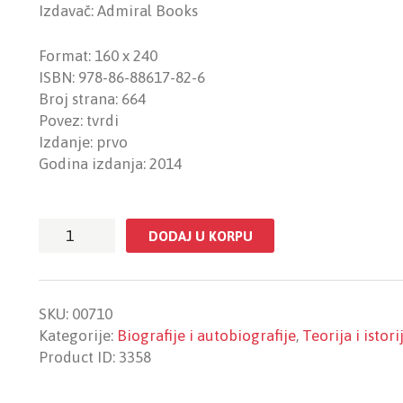
Izdavač: Admiral Books
Format: 160 x 240
ISBN: 978-86-88617-82-6
Broj strana: 664
Povez: tvrdi
Izdanje: prvo
Godina izdanja: 2014
Selindžer
DODAJ U KORPU
količina
SKU:
00710
Kategorije:
Biografije i autobiografije
,
Teorija i istori
Product ID:
3358