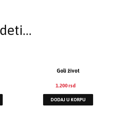
deti…
Goli život
1.200
rsd
DODAJ U KORPU