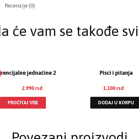
Recenzije (0)
a će vam se takođe svi
erencijalne jednačine 2
Pisci i pitanja
3.120
rsd
2.990
rsd
1.100
rsd
PROČITAJ VIŠE
DODAJ U KORPU
Povezani proizvodi