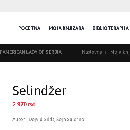
POČETNA
MOJA KNJIŽARA
BIBLIOTERAPIJA
T AMERICAN LADY OF SERBIA
Naslovna
Moja knj
Selindžer
2.970
rsd
Autori: Dejvid Šilds, Šejn Salerno