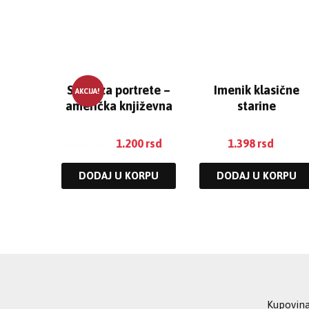
Skice za portrete –
Imenik klasične
AKCIJA!
američka književna
starine
scena
1.400
rsd
1.200
rsd
1.398
rsd
DODAJ U KORPU
DODAJ U KORPU
Kupovin