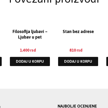
Filosofija ljubavi –
Stan bez adrese
Ljubav u pet
dimenzija
1.400
rsd
810
rsd
DODAJ U KORPU
DODAJ U KORPU
NAJBOLJE OCENJENE
a