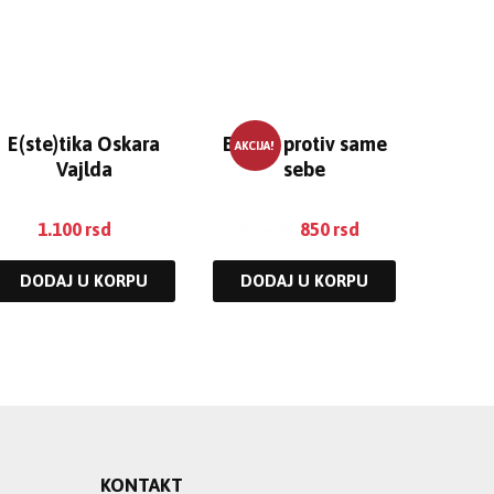
E(ste)tika Oskara
Biblija protiv same
AKCIJA!
Vajlda
sebe
1.100
rsd
990
rsd
850
rsd
DODAJ U KORPU
DODAJ U KORPU
KONTAKT