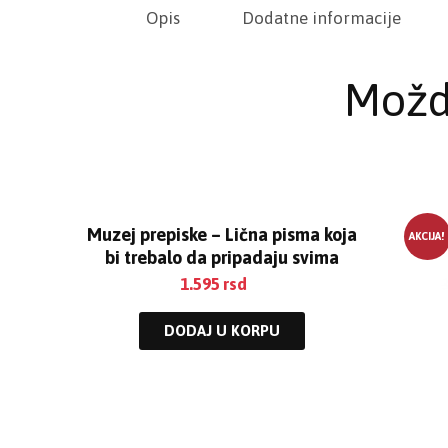
Opis
Dodatne informacije
Možd
Muzej prepiske – Lična pisma koja
Dif
AKCIJA!
bi trebalo da pripadaju svima
1.595
rsd
DODAJ U KORPU