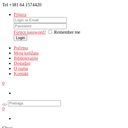
Tel
+381 64 1574420
Prijava
Forgot password?
Remember me
Početna
Moja knjižara
Biblioterapija
Događaji
O nama
Kontakt
0
0