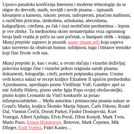
Upravo paradoks korišćenja Interneta i moderne tehnologije da se
stigne do drevnih, starih, novijih i novih pisama – ispisanih
klesanjem u kamenu, rukom: perom, nalivperom, pisaćom mašinom,
a različitim jezicima, simbolima, azbukama, abecedama,
kaligrafijom, crtežima, pa čak i (na) neobičnim predmetima – lepota
je ove zbirke. Ta međusobna skoro nematerijalna veza ogromnog
broja ljudi vratila je priču na sam početak, u štampani oblik – knjigu.
Muzej prepiske
zapravo je praznik
snage pisane reči
koja uspeva
tako suvereno da obuhvati humor, ozbiljnost, tugu i blistave trenutke
koji čine živote svih nas.
Muzej prepiske
je, kao i svaki, u ovom slučaju i vizuelni doživljaj:
polovinu knjige čine i vizuelni prilozi originala samih pisama;
dokumenti, fotografije, crteži, portreti potpisnika pisama. Unutar
ovih korica nalazi se recept kraljice Elizabete II upućen predsedniku
Ajzenhaueru, oproštajno pismo Virdžinije Vulf, Gandijev apel za
mir Adolfu Hitleru, pismo utehe Igija Popa svojoj obožavateljki,
pismo kojim Leonardo da Vinči konkuriše za posao
inženjera/arhitekte… Među autorima i primaocima pisama nalaze se
Graučo Marks, kraljica Škotske Marija Stjuart, Čarls Dikens, Roald
Dal, Vinston Čerčil, Doroti Parker, Fjodor Dostojevski, Kurt
Vonegat, Albert Ajnštajn, Elvis Presli, Džon Kenedi, Mark Tven,
Mario Puzo,
Ernest Hemingvej,
Betoven, Mark Čepmen, Mik
Džeger,
Endi Vorhol
, Fidel Kastro…