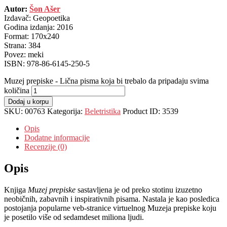
Autor:
Šon Ašer
Izdavač: Geopoetika
Godina izdanja:
2016
Format: 170x
240
Strana:
384
Povez: m
eki
ISBN:
978-86-6145-250-5
Muzej prepiske - Lična pisma koja bi trebalo da pripadaju svima
količina
Dodaj u korpu
SKU:
00763
Kategorija:
Beletristika
Product ID:
3539
Opis
Dodatne informacije
Recenzije (0)
Opis
Knjiga
Muzej prepiske
sastavljena je od preko stotinu izuzetno
neobičnih, zabavnih i inspirativnih pisama. Nastala je kao posledica
postojanja popularne veb-stranice virtuelnog Muzeja prepiske koju
je posetilo više od sedamdeset miliona ljudi.