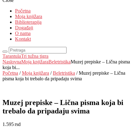
Close
Početna
Moja knjižara
Biblioterapija
Događaji
O nama
Kontakt
Tarantula
Tri tužna tigra
Naslovna
Moja knjižara
Beletristika
Muzej prepiske – Lična pisma
koja bi...
Početna
/
Moja knjižara
/
Beletristika
/ Muzej prepiske – Lična
pisma koja bi trebalo da pripadaju svima
Muzej prepiske – Lična pisma koja bi
trebalo da pripadaju svima
1.595
rsd
EUR
:
13 €