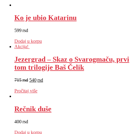
Ko je ubio Katarinu
599
rsd
EUR
:
5 €
Dodaj u korpu
Akcija!
Jezergrad – Skaz o Svarogmaču, prvi
tom trilogije Baš Čelik
715
rsd
540
rsd
EUR
:
5 €
Pročitaj više
Rečnik duše
400
rsd
EUR
:
3 €
Dodaj u korpu