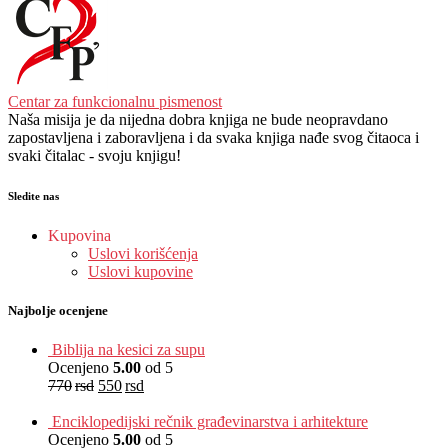
Centar za funkcionalnu pismenost
Naša misija je da nijedna dobra knjiga ne bude neopravdano
zapostavljena i zaboravljena i da svaka knjiga nađe svog čitaoca i
svaki čitalac - svoju knjigu!
Sledite nas
Kupovina
Uslovi korišćenja
Uslovi kupovine
Najbolje ocenjene
Biblija na kesici za supu
Ocenjeno
5.00
od 5
770
rsd
550
rsd
EUR
:
5 €
Enciklopedijski rečnik građevinarstva i arhitekture
Ocenjeno
5.00
od 5