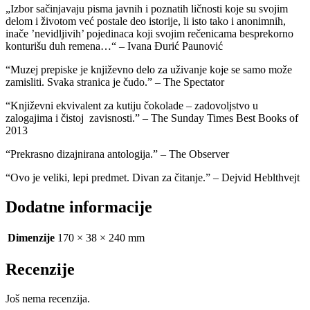
„Izbor sačinjavaju pisma javnih i poznatih ličnosti koje su svojim
delom i životom već postale deo istorije, li isto tako i anonimnih,
inače ’nevidljivih’ pojedinaca koji svojim rečenicama besprekorno
konturišu duh remena…“ – Ivana Đurić Paunović
“Muzej prepiske je književno delo za uživanje koje se samo može
zamisliti. Svaka stranica je čudo.” – The Spectator
“Književni ekvivalent za kutiju čokolade – zadovoljstvo u
zalogajima i čistoj zavisnosti.” – The Sunday Times Best Books of
2013
“Prekrasno dizajnirana antologija.” – The Observer
“Ovo je veliki, lepi predmet. Divan za čitanje.” – Dejvid Heblthvejt
Dodatne informacije
Dimenzije
170 × 38 × 240 mm
Recenzije
Još nema recenzija.