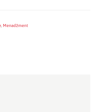
e
,
Menadžment