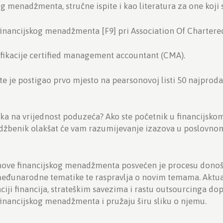
g menadžmenta, stručne ispite i kao literatura za one koji 
 financijskog menadžmenta [F9] pri Association Of Chartere
ifikacije certified management accountant (CMA).
 te je postigao prvo mjesto na pearsonovoj listi 50 najpro
luka na vrijednost poduzeća? Ako ste početnik u financijs
 udžbenik olakšat će vam razumijevanje izazova u poslovnom
snove financijskog menadžmenta posvećen je procesu donošen
e međunarodne tematike te raspravlja o novim temama. Aktu
ciji financija, strateškim savezima i rastu outsourcinga d
nancijskog menadžmenta i pružaju širu sliku o njemu.