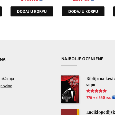
DODAJ U KORPU
DODAJ U KORPU
NAJBOLJE OCENJENE
INA
Biblija na kesi
rišćenja
supu
upovine
Ocenjeno
550
rsd
770
rsd
5.00
od 5
Enciklopedijsk