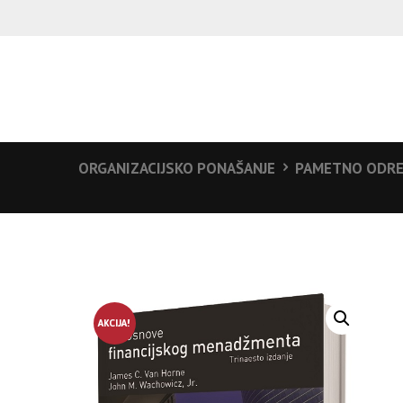
ORGANIZACIJSKO PONAŠANJE
PAMETNO ODREĐ
AKCIJA!