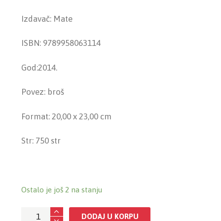
Izdavač: Mate
ISBN: 9789958063114
God:2014.
Povez: broš
Format: 20,00 x 23,00 cm
Str: 750 str
Ostalo je još 2 na stanju
Osnove
DODAJ U KORPU