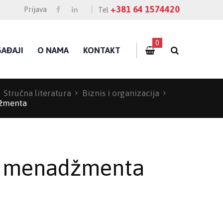
+381 64 1574420
Prijava
Tel
0
AĐAJI
O NAMA
KONTAKT
Stručna literatura
Biznis i organizacija
džmenta
g menadžmenta