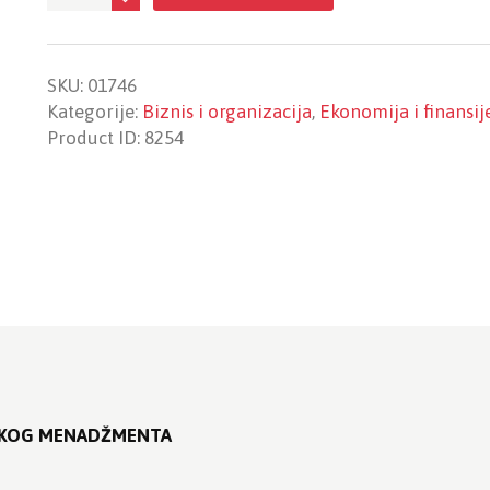
financijskog
menadžmenta
količina
SKU:
01746
Kategorije:
Biznis i organizacija
,
Ekonomija i finansij
Product ID:
8254
JSKOG MENADŽMENTA