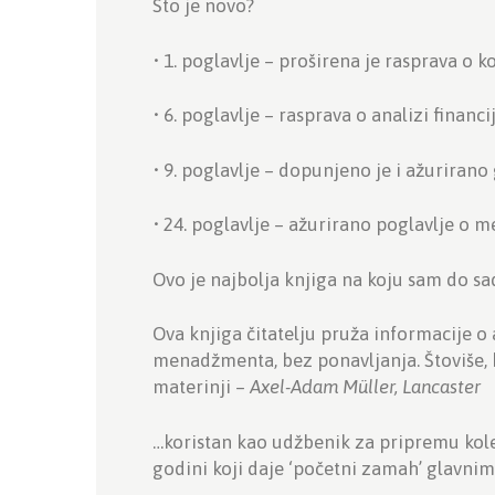
Što je novo?
• 1. poglavlje – proširena je rasprava o 
• 6. poglavlje – rasprava o analizi finan
• 9. poglavlje – dopunjeno je i ažuriran
• 24. poglavlje – ažurirano poglavlje 
Ovo je najbolja knjiga na koju sam do s
Ova knjiga čitatelju pruža informacije o
menadžmenta, bez ponavljanja. Štoviše, ka
materinji –
Axel-Adam Müller, Lancaster
…koristan kao udžbenik za pripremu koleg
godini koji daje ‘početni zamah’ glavnim