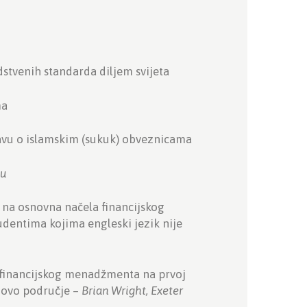
odstvenih standarda diljem svijeta
ma
avu o islamskim (sukuk) obveznicama
su
m na osnovna načela financijskog
tudentima kojima engleski jezik nije
ij financijskog menadžmenta na prvoj
a ovo područje –
Brian Wright, Exeter