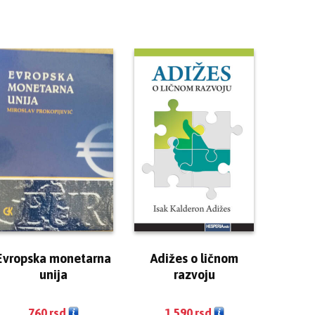
Evropska monetarna
Adižes o ličnom
unija
razvoju
760
rsd
1.590
rsd