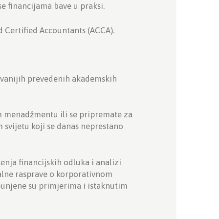
se financijama bave u praksi.
d Certified Accountants (ACCA).
davanijih prevedenih akademskih
kom menadžmentu ili se pripremate za
 svijetu koji se danas neprestano
ja financijskih odluka i analizi
alne rasprave o korporativnom
opunjene su primjerima i istaknutim