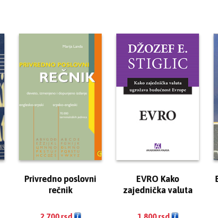
EVRO Kako
Privredno poslovni
zajednička valuta
rečnik
ugrožava budućnost
Evrope
e
1.800
rsd
2.700
rsd