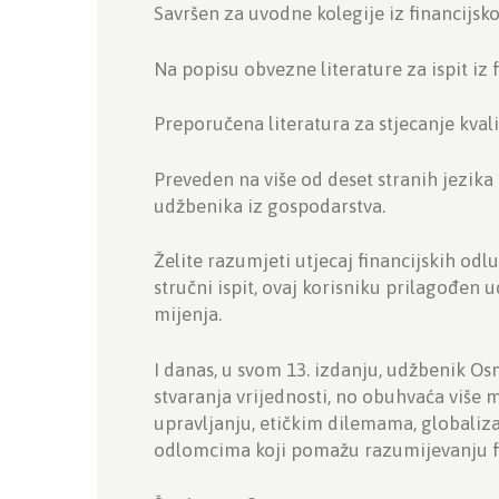
Savršen za uvodne kolegije iz financijsko
Na popisu obvezne literature za ispit iz
Preporučena literatura za stjecanje kval
Preveden na više od deset stranih jezika
udžbenika iz gospodarstva.
Želite razumjeti utjecaj financijskih od
stručni ispit, ovaj korisniku prilagođen
mijenja.
I danas, u svom 13. izdanju, udžbenik O
stvaranja vrijednosti, no obuhvaća viš
upravljanju, etičkim dilemama, globaliza
odlomcima koji pomažu razumijevanju fi