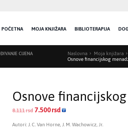
POČETNA
MOJA KNJIŽARA
BIBLIOTERAPIJA
DOG
IVANJE CIJENA
Naslovna
Moja knjižara
Osnove financijskog mena
Osnove financijsko
7.500
rsd
8.111
rsd
Autori: J. C. Van Horne, J. M. Wachowicz, Jr.