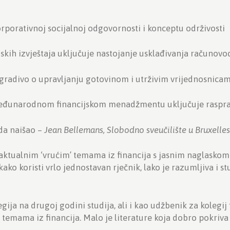
korporativnoj socijalnoj odgovornosti i konceptu održivosti
cijskih izvještaja uključuje nastojanje usklađivanja računov
o gradivo o upravljanju gotovinom i utrživim vrijednosnica
o međunarodnom financijskom menadžmentu uključuje raspr
ada naišao –
Jean Bellemans, Slobodno sveučilište u Bruxelle
 aktualnim ‘vrućim’ temama iz financija s jasnim naglasko
ko koristi vrlo jednostavan rječnik, lako je razumljiva i s
ija na drugoj godini studija, ali i kao udžbenik za koleg
 temama iz financija. Malo je literature koja dobro pokriv