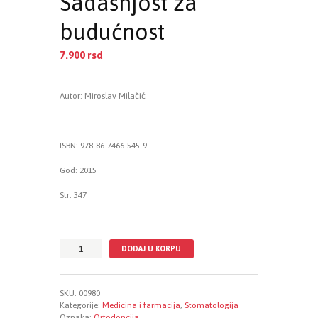
Sadašnjost za
budućnost
7.900
rsd
EUR
:
67 €
Autor: Miroslav Milačić
ISBN:
978-86-7466-545-9
God:
2015
Str:
347
Ortodoncija
DODAJ U KORPU
-
Sadašnjost
za
SKU:
00980
budućnost
Kategorije:
Medicina i farmacija
,
Stomatologija
količina
Oznaka:
Ortodoncija