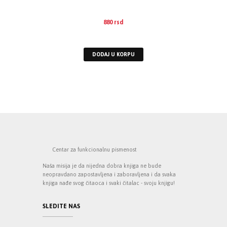
880
rsd
EUR
:
7 €
DODAJ U KORPU
Centar za funkcionalnu pismenost
Naša misija je da nijedna dobra knjiga ne bude
neopravdano zapostavljena i zaboravljena i da svaka
knjiga nađe svog čitaoca i svaki čitalac - svoju knjigu!
SLEDITE NAS