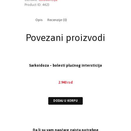
Product ID:
4423
Opis
Recenzije (0)
Povezani proizvodi
Sarkoidoza – bolesti plućnog intersticija
2.940
rsd
EUR
:
25 €
DODAJ U KORPU
Da li su vam naočare zaista potrebne