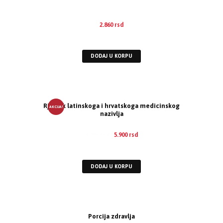
2.860
rsd
EUR
:
24 €
DODAJ U KORPU
Rječnik latinskoga i hrvatskoga medicinskog
AKCIJA!
nazivlja
8.200
rsd
5.900
rsd
EUR
:
50 €
DODAJ U KORPU
Porcija zdravlja