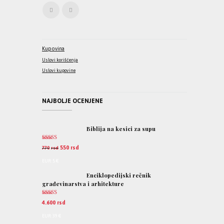
Kupovina
Uslovi korišćenja
Uslovi kupovine
NAJBOLJE OCENJENE
Biblija na kesici za supu
Ocenjeno
550
rsd
770
rsd
5.00
od 5
EUR
:
5 €
Enciklopedijski rečnik
građevinarstva i arhitekture
Ocenjeno
4.600
rsd
5.00
od 5
EUR
:
39 €