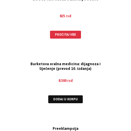
825
rsd
EUR
:
7 €
PROČITAJ VIŠE
Burketova oralna medicina: dijagnoza i
liječenje (prevod 10. izdanja)
8.500
rsd
EUR
:
72 €
DODAJ U KORPU
Preeklampsija