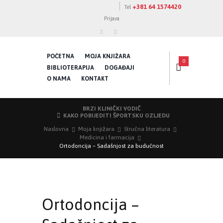
+381 64 1574420
Tel
Prijava
POČETNA
MOJA KNJIŽARA
0
BIBLIOTERAPIJA
DOGAĐAJI
O NAMA
KONTAKT
BRZI KLINIČKI VODIČ
KAKO POBIJEDITI ŠPORTSKU OZLJEDU
Naslovna
Moja knjižara
Stručna literatura
Medicina i farmacija
Ortodoncija – Sadašnjost za budućnost
Ortodoncija –