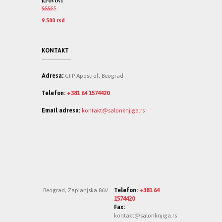
krovovi
Ocenjeno
9.500
rsd
5.00
od 5
KONTAKT
Adresa:
CFP Apostrof, Beograd
Telefon:
+381 64 1574420
Email adresa:
kontakt@salonknjiga.rs
Beograd, Zaplanjska 86V
Telefon:
+381 64
1574420
Fax:
kontakt@salonknjiga.rs