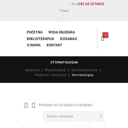
+381 64 1574420
Tel
Prijava
POČETNA
MOJA KNJIŽARA
0
BIBLIOTERAPIJA
DOGAĐAJI
O NAMA
KONTAKT
STOMATOLOGIJA
Naslovna
Moja knjižara
Stručna literatura
Medicina i farmacija
Stomatologija
Prikazani svi od ukupno 6 rezultata