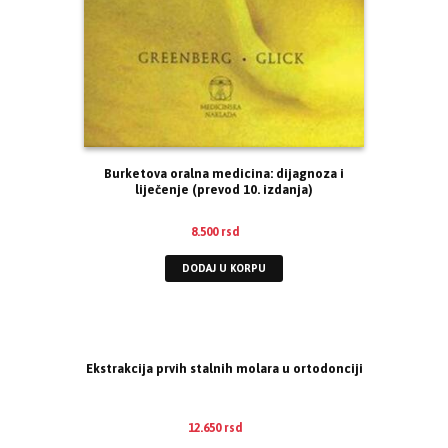
Burketova oralna medicina: dijagnoza i
liječenje (prevod 10. izdanja)
8.500
rsd
DODAJ U KORPU
Ekstrakcija prvih stalnih molara u ortodonciji
12.650
rsd