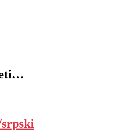
deti…
/srpski