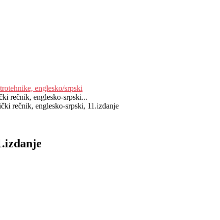
trotehnike, englesko/srpski
ki rečnik, englesko-srpski...
čki rečnik, englesko-srpski, 11.izdanje
1.izdanje