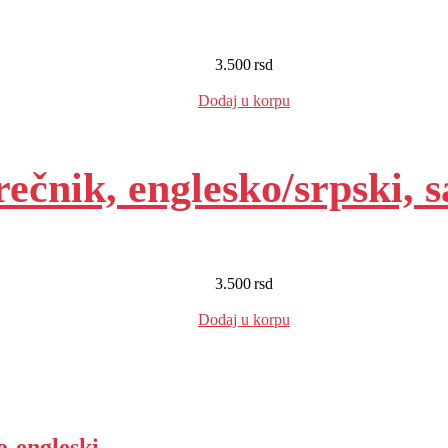
3.500
rsd
EUR
:
30 €
Dodaj u korpu
rečnik, englesko/srpski, 
3.500
rsd
EUR
:
30 €
Dodaj u korpu
o-engleski