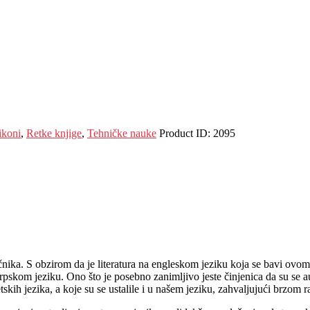
ikoni
,
Retke knjige
,
Tehničke nauke
Product ID:
2095
čnika. S obzirom da je literatura na engleskom jeziku koja se bavi ovo
rpskom jeziku. Ono što je posebno zanimljivo jeste činjenica da su se 
tskih jezika, a koje su se ustalile i u našem jeziku, zahvaljujući brzom 