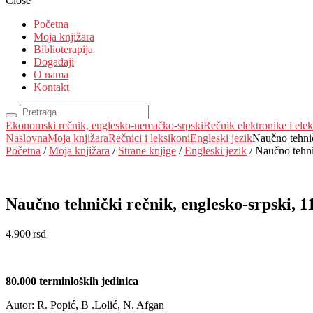
Close
Početna
Moja knjižara
Biblioterapija
Događaji
O nama
Kontakt
Ekonomski rečnik, englesko-nemačko-srpski
Rečnik elektronike i elek
Naslovna
Moja knjižara
Rečnici i leksikoni
Engleski jezik
Naučno tehnič
Početna
/
Moja knjižara
/
Strane knjige
/
Engleski jezik
/ Naučno tehni
Naučno tehnički rečnik, englesko-srpski, 1
4.900
rsd
EUR
:
41 €
80.000 terminloških jedinica
Autor: R. Popić, B .Lolić, N. Afgan