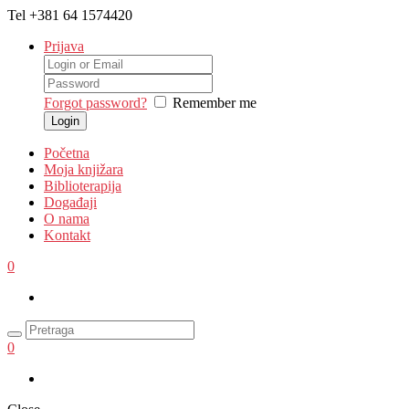
Tel
+381 64 1574420
Prijava
Forgot password?
Remember me
Početna
Moja knjižara
Biblioterapija
Događaji
O nama
Kontakt
0
0