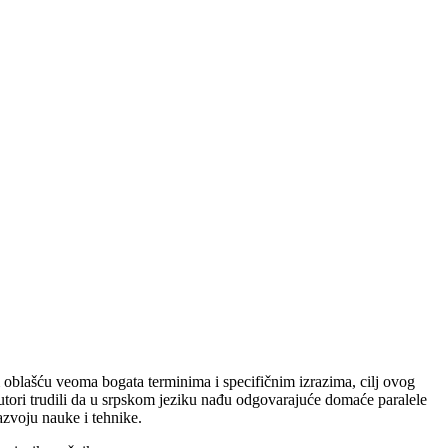
m oblašću veoma bogata terminima i specifičnim izrazima, cilj ovog
autori trudili da u srpskom jeziku nađu odgovarajuće domaće paralele
razvoju nauke i tehnike.