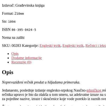
Izdavač: Građevinska knjiga
Format: 2
10mm
Str:
1094
ISBN
86-395-0424-5
Nema na zalihi
SKU:
00283
Kategorije:
Engleski jezik
,
Engleski jezik
,
Rečnici i leks
Opis
Dodatne informacije
Recenzije (0)
Opis
Neprevaziđeni rečnik prodat u hiljadama primeraka.
Jedanaesto, poslednje izdanje englesko-srpskog Naučno-
tehničkog
re
rečnika upravo je bio da olakša u tom smeru, uz adekvatne izraze na s
za pojedine nazive, izraze i skraćenice koje vode poreklo iz raznih sve