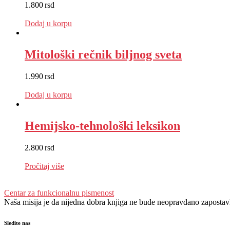
1.800
rsd
EUR
:
15 €
Dodaj u korpu
Mitološki rečnik biljnog sveta
1.990
rsd
EUR
:
17 €
Dodaj u korpu
Hemijsko-tehnološki leksikon
2.800
rsd
EUR
:
24 €
Pročitaj više
Centar za funkcionalnu pismenost
Naša misija je da nijedna dobra knjiga ne bude neopravdano zapostavlje
Sledite nas