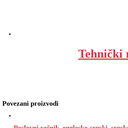
Tehnički 
Povezani proizvodi
Poslovni rečnik, englesko-srpski, srpsk