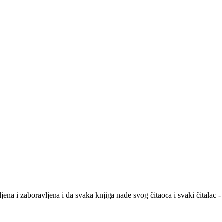
na i zaboravljena i da svaka knjiga nađe svog čitaoca i svaki čitalac -