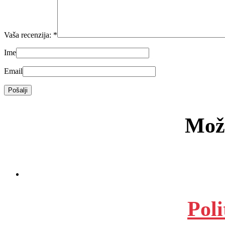
Vaša recenzija:
*
Ime
Email
Možd
Poli