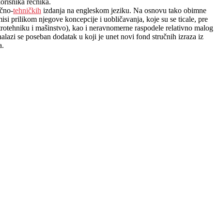
korisnika rečnika.
učno-
tehničkih
izdanja na engleskom jeziku. Na osnovu tako obimne
i prilikom njegove koncepcije i uobličavanja, koje su se ticale, pre
ktrotehniku i mašinstvo), kao i neravnomerne raspodele relativno malog
alazi se poseban dodatak u koji je unet novi fond stručnih izraza iz
a.