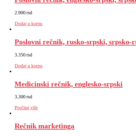
2.900
rsd
EUR
:
24 €
Dodaj u korpu
Poslovni rečnik, rusko-srpski, srpsko-r
3.350
rsd
EUR
:
28 €
Dodaj u korpu
Medicinski rečnik, englesko-srpski
3.300
rsd
EUR
:
28 €
Pročitaj više
Rečnik marketinga