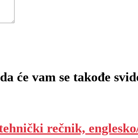
a će vam se takođe svi
tehnički rečnik, englesko