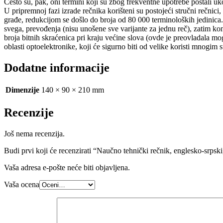
Često su, pak, oni termini koji su zbog frekventne upotrebe postali uko
U pripremnoj fazi izrade rečnika korišteni su postojeći stručni rečnici,
građe, redukcijom se došlo do broja od 80 000 terminoloških jedinica
svega, prevođenja (nisu unošene sve varijante za jednu reč), zatim ko
broja bitnih skraćenica pri kraju većine slova (ovde je preovladala mo
oblasti optoelektronike, koji će sigurno biti od velike koristi mnogi
Dodatne informacije
Dimenzije
140 × 90 × 210 mm
Recenzije
Još nema recenzija.
Budi prvi koji će recenzirati “Naučno tehnički rečnik, englesko-srpski
Vaša adresa e-pošte neće biti objavljena.
Vaša ocena