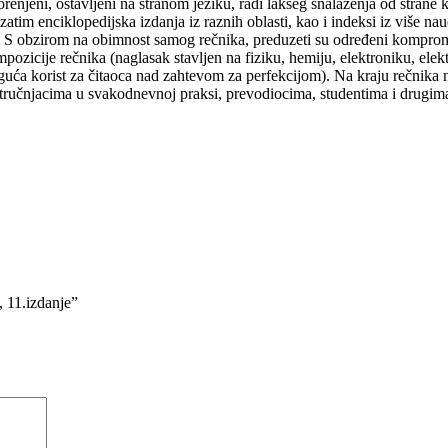
renjeni, ostavljeni na stranom jeziku, radi lakšeg snalaženja od strane 
 zatim enciklopedijska izdanja iz raznih oblasti, kao i indeksi iz više na
. S obzirom na obimnost samog rečnika, preduzeti su određeni kompromis
mpozicije rečnika (naglasak stavljen na fiziku, hemiju, elektroniku, ele
guća korist za čitaoca nad zahtevom za perfekcijom). Na kraju rečnika n
m stručnjacima u svakodnevnoj praksi, prevodiocima, studentima i drugim
, 11.izdanje”