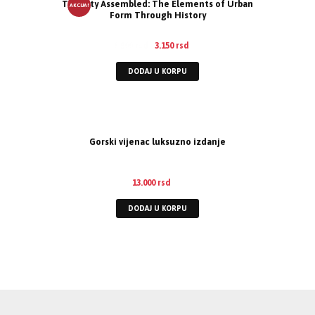
The City Assembled: The Elements of Urban
AKCIJA!
Form Through History
3.500
rsd
3.150
rsd
DODAJ U KORPU
Gorski vijenac luksuzno izdanje
13.000
rsd
DODAJ U KORPU