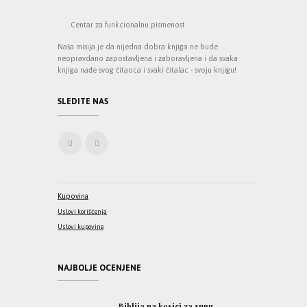
Centar za funkcionalnu pismenost
Naša misija je da nijedna dobra knjiga ne bude
neopravdano zapostavljena i zaboravljena i da svaka
knjiga nađe svog čitaoca i svaki čitalac - svoju knjigu!
SLEDITE NAS
Kupovina
Uslovi korišćenja
Uslovi kupovine
NAJBOLJE OCENJENE
Biblija na kesici za supu