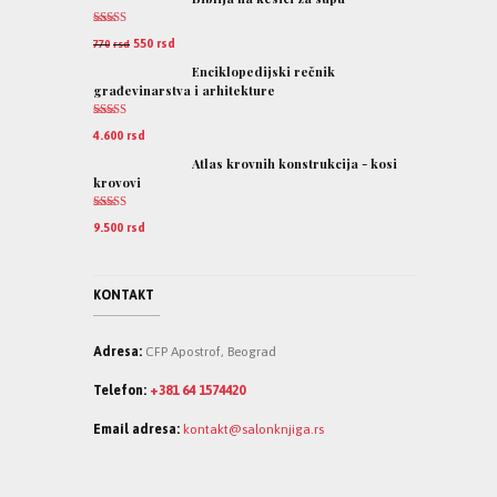
Ocenjeno
550
rsd
770
rsd
5.00
od 5
Enciklopedijski rečnik
građevinarstva i arhitekture
Ocenjeno
4.600
rsd
5.00
od 5
Atlas krovnih konstrukcija - kosi
krovovi
Ocenjeno
9.500
rsd
5.00
od 5
KONTAKT
Adresa:
CFP Apostrof, Beograd
Telefon:
+381 64 1574420
Email adresa:
kontakt@salonknjiga.rs