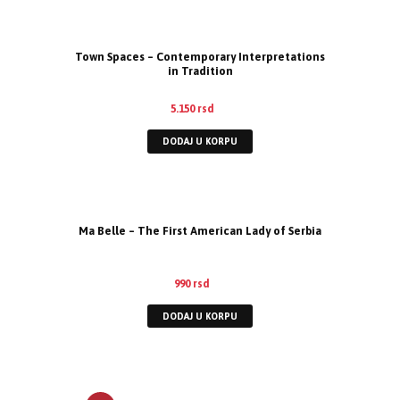
Town Spaces – Contemporary Interpretations
in Tradition
5.150
rsd
DODAJ U KORPU
Ma Belle – The First American Lady of Serbia
990
rsd
DODAJ U KORPU