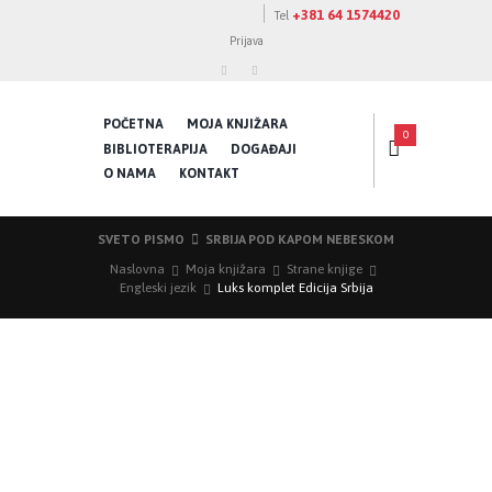
+381 64 1574420
Tel
Prijava
POČETNA
MOJA KNJIŽARA
0
BIBLIOTERAPIJA
DOGAĐAJI
O NAMA
KONTAKT
SVETO PISMO
SRBIJA POD KAPOM NEBESKOM
Naslovna
Moja knjižara
Strane knjige
Engleski jezik
Luks komplet Edicija Srbija