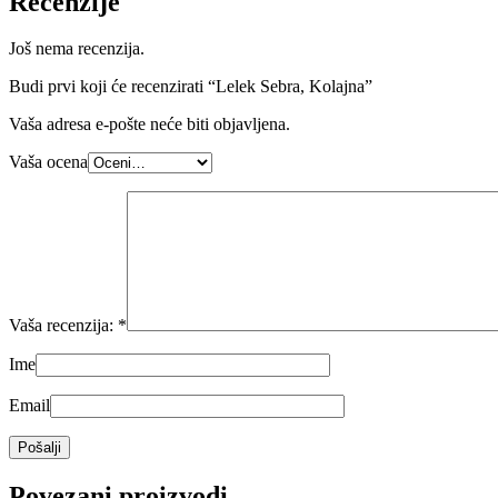
Recenzije
Još nema recenzija.
Budi prvi koji će recenzirati “Lelek Sebra, Kolajna”
Vaša adresa e-pošte neće biti objavljena.
Vaša ocena
Vaša recenzija:
*
Ime
Email
Povezani proizvodi