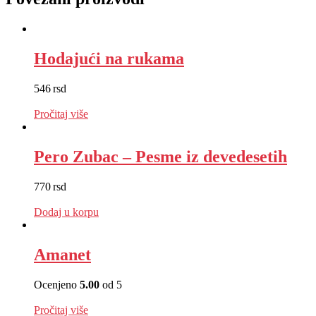
Hodajući na rukama
546
rsd
EUR
:
5 €
Pročitaj više
Pero Zubac – Pesme iz devedesetih
770
rsd
EUR
:
7 €
Dodaj u korpu
Amanet
Ocenjeno
5.00
od 5
EUR
:
0 €
Pročitaj više