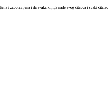
na i zaboravljena i da svaka knjiga nađe svog čitaoca i svaki čitalac -