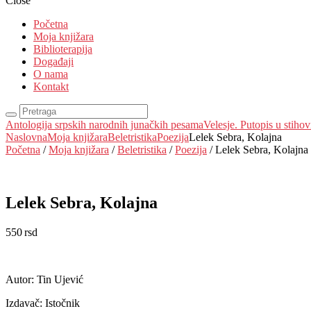
Close
Početna
Moja knjižara
Biblioterapija
Događaji
O nama
Kontakt
Antologija srpskih narodnih junačkih pesama
Velesje. Putopis u stiho
Naslovna
Moja knjižara
Beletristika
Poezija
Lelek Sebra, Kolajna
Početna
/
Moja knjižara
/
Beletristika
/
Poezija
/ Lelek Sebra, Kolajna
Lelek Sebra, Kolajna
550
rsd
EUR
:
5 €
Autor: Tin Ujević
Izdavač: Istočnik