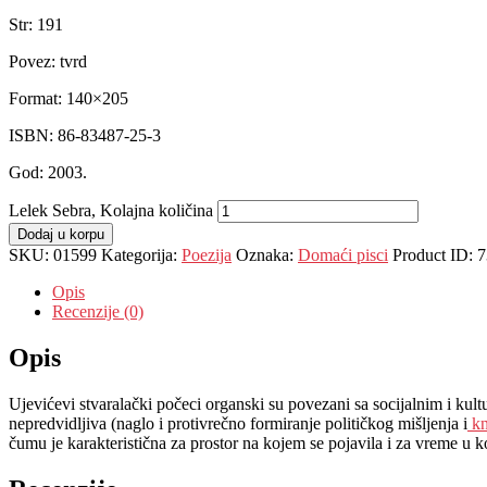
Str: 191
Povez: tvrd
Format: 140×205
ISBN: 86-83487-25-3
God: 2003.
Lelek Sebra, Kolajna količina
Dodaj u korpu
SKU:
01599
Kategorija:
Poezija
Oznaka:
Domaći pisci
Product ID:
7
Opis
Recenzije (0)
Opis
Ujevićevi stvaralački počeci organski su povezani sa socijalnim i k
nepredvidljiva (naglo i protivrečno formiranje političkog mišljenja i
kn
čumu je karakteristična za prostor na kojem se pojavila i za vreme u koj