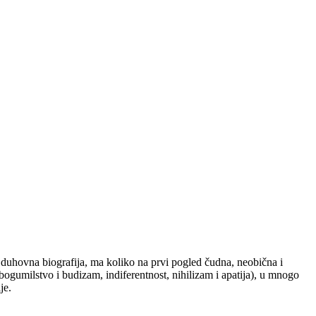
duhovna biografija, ma koliko na prvi pogled čudna, neobična i
bogumilstvo i budizam, indiferentnost, nihilizam i apatija), u mnogo
je.