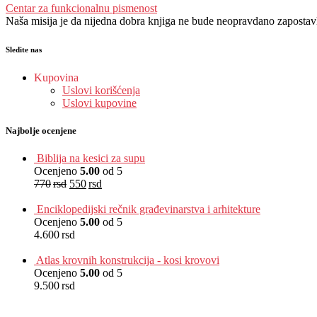
Centar za funkcionalnu pismenost
Naša misija je da nijedna dobra knjiga ne bude neopravdano zapostavlje
Sledite nas
Kupovina
Uslovi korišćenja
Uslovi kupovine
Najbolje ocenjene
Biblija na kesici za supu
Ocenjeno
5.00
od 5
770
rsd
550
rsd
EUR
:
5 €
Enciklopedijski rečnik građevinarstva i arhitekture
Ocenjeno
5.00
od 5
4.600
rsd
EUR
:
39 €
Atlas krovnih konstrukcija - kosi krovovi
Ocenjeno
5.00
od 5
9.500
rsd
EUR
:
80 €