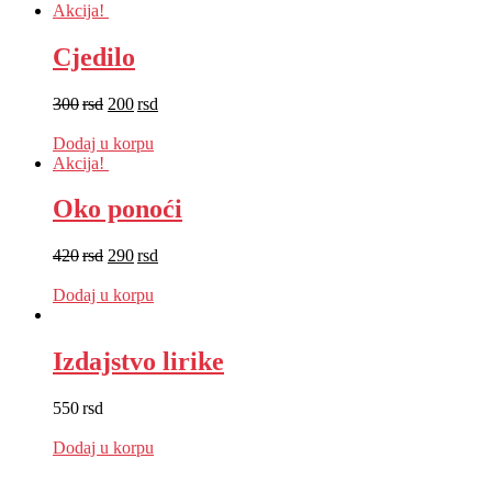
Akcija!
Cjedilo
300
rsd
200
rsd
EUR
:
2 €
Dodaj u korpu
Akcija!
Oko ponoći
420
rsd
290
rsd
EUR
:
2 €
Dodaj u korpu
Izdajstvo lirike
550
rsd
EUR
:
5 €
Dodaj u korpu