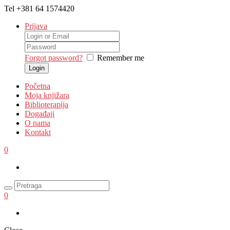
Tel
+381 64 1574420
Prijava
Forgot password?
Remember me
Početna
Moja knjižara
Biblioterapija
Događaji
O nama
Kontakt
0
0