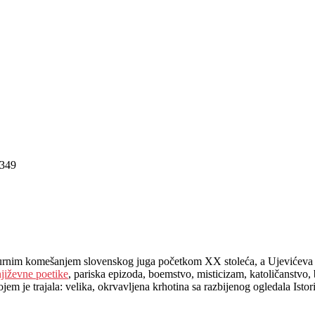
349
ulturnim komešanjem slovenskog juga početkom XX stoleća, a Ujevićeva 
jiževne poetike
, pariska epizoda, boemstvo, misticizam, katoličanstvo, 
em je trajala: velika, okrvavljena krhotina sa razbijenog ogledala Istori